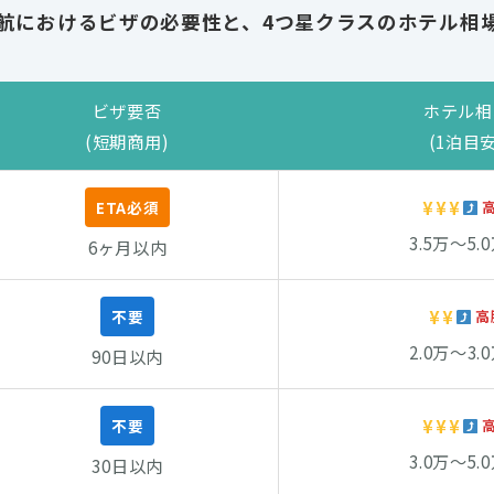
航におけるビザの必要性と、4つ星クラスのホテル相
ビザ要否
ホテル相
(短期商用)
(1泊目安
¥¥¥
ETA必須
3.5万〜5.
6ヶ月以内
¥¥
不要
高
2.0万〜3.
90日以内
¥¥¥
不要
3.0万〜5.
30日以内