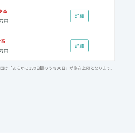
や高
詳細
5万円
や高
詳細
5万円
盟国は「あらゆる180日間のうち90日」が滞在上限となります。