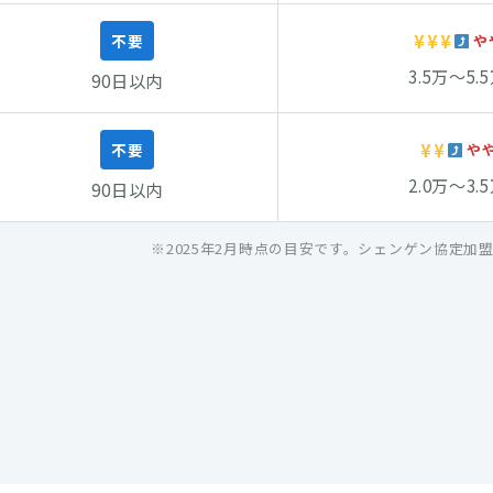
¥¥¥
不要
や
3.5万〜5.
90日以内
¥¥
不要
や
2.0万〜3.
90日以内
※2025年2月時点の目安です。シェンゲン協定加