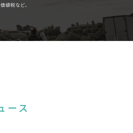
加価値税など、
。
ュース