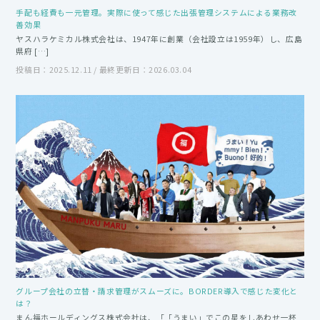
手配も経費も一元管理。実際に使って感じた出張管理システムによる業務改
善効果
ヤスハラケミカル株式会社は、1947年に創業（会社設立は1959年）し、広島
県府 […]
投稿日：2025.12.11 / 最終更新日：2026.03.04
グループ会社の立替・請求管理がスムーズに。BORDER導入で感じた変化と
は？
まん福ホールディングス株式会社は、「「うまい」でこの星をしあわせ一杯