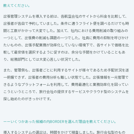
教えてください。
出張管理システムを導入する前は、各航空会社のサイトから料金を比較して、
出張者が各自で予約していました。条件に適うフライト便を調べるだけでも時
間と工数がかかって大変でした。加えて、社内における費用削減の取り組みの
一つとして、出張費の削減も課題の一つでした。社員に費用の抑制を呼びかけ
たいものの、出張手配業務が効率化していない環境下で、各サイトで価格を比
較して最安値を選択するように促すのは、余分な手間をかけていることもあ
り、総務部門としては大変心苦しい状況でした。
また、管理側も、出張者ごとに利用するサイトが様々であるため手配状況を逐
一把握できず、出張者の費用分析も難しい状態でした。出張情報を一元管理で
きるようなプラットフォームを利用して、費用最適化と業務効率化を図ってい
こうというところで、旅行会社の提供するサービスやクラウド型のシステムを
探し始めたのがきっかけです。
ーーいくつかあった候補の内BORDERを選んだ理由を教えてください。
導入するシステムの選出は、時間をかけて精査しました。旅行会社型のもの