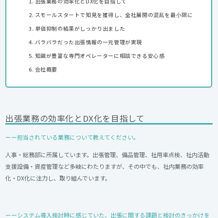
出張業務の効率化とDX化を目指して
スモールスタートで知見を獲得し、全社展開の混乱を最小限に
単価抑制の結果がしっかり出ました
バラバラだった出張情報の一元管理が実現
知識が豊富な専門オペレーターに相談できる安心感
会社概要
出張業務の効率化とDX化を目指して
ーー担当されている業務について教えてください。
人事・総務部に所属しています。出張管理、備品管理、社用車点検、社内活動
支援設備・資産管理など多岐にわたりますが、その中でも、社内業務の効率
化・DX化に注力し、取り組んでいます。
ーーシステム導入検討時に感じていた、出張に関する課題と検討のきっかけを