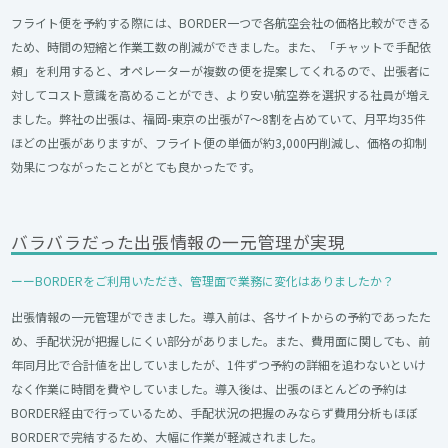
フライト便を予約する際には、BORDER一つで各航空会社の価格比較ができる
ため、時間の短縮と作業工数の削減ができました。また、「チャットで手配依
頼」を利用すると、オペレーターが複数の便を提案してくれるので、出張者に
対してコスト意識を高めることができ、より安い航空券を選択する社員が増え
ました。弊社の出張は、福岡-東京の出張が7～8割を占めていて、月平均35件
ほどの出張がありますが、フライト便の単価が約3,000円削減し、価格の抑制
効果につながったことがとても良かったです。
バラバラだった出張情報の一元管理が実現
ーーBORDERをご利用いただき、管理面で業務に変化はありましたか？
出張情報の一元管理ができました。導入前は、各サイトからの予約であったた
め、手配状況が把握しにくい部分がありました。また、費用面に関しても、前
年同月比で合計値を出していましたが、1件ずつ予約の詳細を追わないといけ
なく作業に時間を費やしていました。導入後は、出張のほとんどの予約は
BORDER経由で行っているため、手配状況の把握のみならず費用分析もほぼ
BORDERで完結するため、大幅に作業が軽減されました。