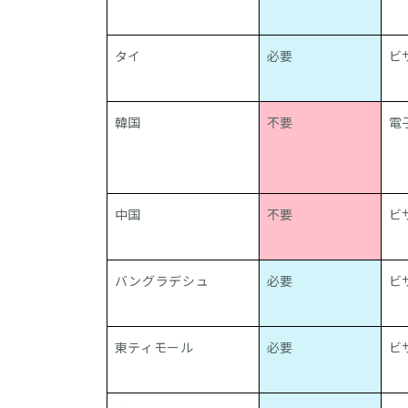
タイ
必要
ビ
韓国
不要
電
中国
不要
ビ
バングラデシュ
必要
ビ
東ティモール
必要
ビ