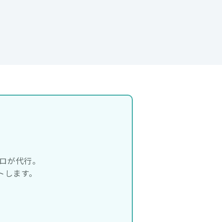
？
プロが代行。
トします。