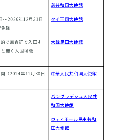
義共和国大使館
～2026年12月31日
タイ王国大使館
ザ免除
目的で無査証で入国す
大韓民国大使館
こと無く入国可能
2024年11月30日
中華人民共和国大使館
バングラデシュ人民共
和国大使館
東ティモール民主共和
国大使館