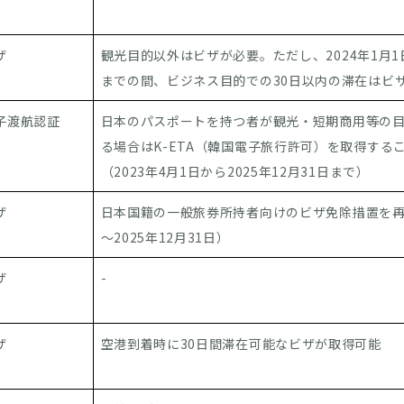
ザ
観光目的以外はビザが必要。ただし、2024年1月1日
までの間、ビジネス目的での30日以内の滞在はビ
子渡航認証
日本のパスポートを持つ者が観光・短期商用等の
る場合はK-ETA（韓国電子旅行許可）を取得する
（2023年4月1日から2025年12月31日まで）
ザ
日本国籍の一般旅券所持者向けのビザ免除措置を再開（
～2025年12月31日）
ザ
-
ザ
空港到着時に30日間滞在可能なビザが取得可能