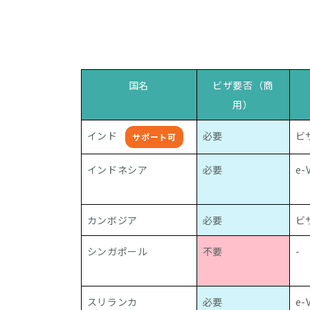
国名
ビザ要否（商
用）
インド
必要
ビザ
サポート可
インドネシア
必要
e-
カンボジア
必要
ビザ
シンガポール
不要
-
スリランカ
必要
e-