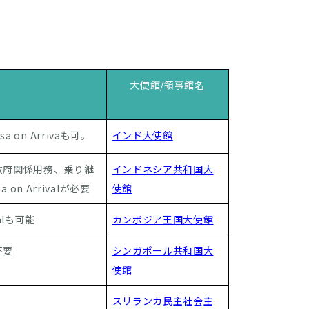
大使館/領事館名
n Arrivaも可。
インド大使館
政府関係用務、乗り継
インドネシア共和国大
a on Arrivalが必要
使館
alも可能
カンボジア王国大使館
不要
シンガポール共和国大
使館
スリランカ民主社会主