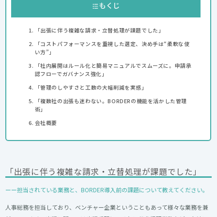
もくじ
「出張に伴う複雑な請求・立替処理が課題でした」
「コストパフォーマンスを重視した選定、決め手は“柔軟な使
い方”」
「社内展開はルール化と簡易マニュアルでスムーズに。申請承
認フローでガバナンス強化」
「管理のしやすさと工数の大幅削減を実感」
「複数社の出張も迷わない。BORDERの機能を活かした管理
術」
会社概要
「出張に伴う複雑な請求・立替処理が課題でした」
ーー担当されている業務と、BORDER導入前の課題について教えてください。
人事総務を担当しており、ベンチャー企業ということもあって様々な業務を兼