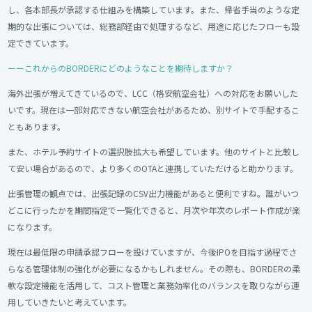
し、各本部長が承認する仕組みを構築しています。また、帰省手当のような定
期的な出張については、総務部経由で処理するなど、用途に応じたフローも設
定できています。
ーーこれからのBORDERにどのようなことを期待しますか？
海外出張が増えてきているので、LCC（格安航空会社）への対応をお願いした
いです。現在は一部対応できない航空会社があるため、別サイトで手配するこ
ともあります。
また、ホテル予約サイトの選択肢拡大も希望しています。他のサイトと比較し
て安い場合があるので、より多くのOTAと連携していただけると助かります。
出張管理の観点では、出張記録のCSV出力機能があると便利ですね。誰がいつ
どこに行ったかを期間指定で一覧化できると、月次や年次のレポート作成が楽
になります。
現在は最低限の申請承認フローを設けていますが、今後IPOを目指す過程でさ
らなる管理体制の強化が必要になるかもしれません。その際も、BORDERの柔
軟な設定機能を活用して、コスト管理と業務効率化のバランスを取りながら運
用していきたいと考えています。