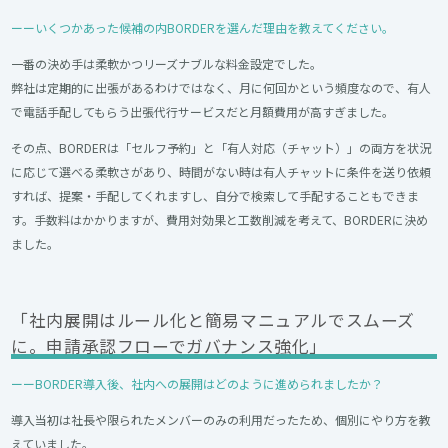
ーーいくつかあった候補の内BORDERを選んだ理由を教えてください。
一番の決め手は柔軟かつリーズナブルな料金設定でした。
弊社は定期的に出張があるわけではなく、月に何回かという頻度なので、有人
で電話手配してもらう出張代行サービスだと月額費用が高すぎました。
その点、BORDERは「セルフ予約」と「有人対応（チャット）」の両方を状況
に応じて選べる柔軟さがあり、時間がない時は有人チャットに条件を送り依頼
すれば、提案・手配してくれますし、自分で検索して手配することもできま
す。手数料はかかりますが、費用対効果と工数削減を考えて、BORDERに決め
ました。
「社内展開はルール化と簡易マニュアルでスムーズ
に。申請承認フローでガバナンス強化」
ーーBORDER導入後、社内への展開はどのように進められましたか？
導入当初は社長や限られたメンバーのみの利用だったため、個別にやり方を教
えていました。