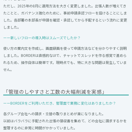
ただし、2025年の8月に運用方法を大きく変更しました。出張人数が増えてき
たことと、ガバナンス強化のために、事前申請承認フローを設けることにしま
した。各部署の本部長が申請を確認・承認してから手配するという流れに変更
しました。
ーー新しいフローの導入時はスムーズでしたか？
使い方の案内文を作成し、画面録画を使って申請方法などを分かりやすく説明
しました。BORDERは直感的なUIで、チャットでスレッドを作る感覚で進めら
れるため、操作自体は簡単です。現時点でも、特に大きな問題は発生していま
せん。
「管理のしやすさと工数の大幅削減を実感」
ーーBORDERをご利用いただき、管理面で業務に変化はありましたか？
各グループ会社への請求・立替の取りまとめが楽になりました。
以前はバラバラに手配された出張の領収書を集めて、どの会社に請求するかを
整理するのに非常に時間がかかっていました。