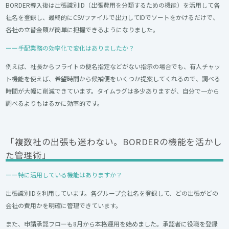
BORDER導入後は出張識別ID（出張費用を分類するための機能）を活用して各
社名を登録し、最終的にCSVファイルで出力してIDでソートをかけるだけで、
各社の立替金額が簡単に把握できるようになりました。
ーー手配業務の効率化で変化はありましたか？
例えば、社長からフライトの便名指定などがない指示の場合でも、有人チャッ
ト機能を使えば、希望時間から候補便をいくつか提案してくれるので、調べる
時間が大幅に削減できています。タイムラグは多少ありますが、自分で一から
調べるよりもはるかに効率的です。
「複数社の出張も迷わない。BORDERの機能を活かし
た管理術」
ーー特に活用している機能はありますか？
出張識別IDを利用しています。各グループ会社名を登録して、どの出張がどの
会社の費用かを明確に管理できています。
また、申請承認フローも8月から本格運用を始めました。承認者に役職を登録