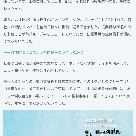
任しています。出張に関しては出張手配と、それに伴う経理業務など、多岐に
わたります。
導入前は社長の出張代理手配がメインでしたが、グループ会社が12社あり、各
社への出向メンバーも含めて徐々に出張が増えてきました。従業員約20名のう
ち半数ほどが各グループ会社に出向しているため、出張費用の立替請求が煩雑
になっていました。
ーー具体的にはどのような問題がありましたか？
社長の出張は私が秘書的な業務として、ネット検索や旅行サイトを活用して、
コスト面も配慮し個別に手配をしていました。
最も大変だったのは領収書管理と請求業務です。どの出張がどのグループ会社
の費用なのか、メモ書きレベルで管理していて、月末の請求書作成時には「あ
っちの領収書を引っ張ってきて、こっちの領収書も引っ張ってきて」という状
況で、非常に手間がかかっていました。