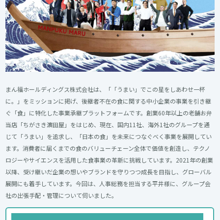
まん福ホールディングス株式会社は、「「うまい」でこの星をしあわせ一杯
に。」をミッションに掲げ、後継者不在の食に関する中小企業の事業を引き継
ぐ「食」に特化した事業承継プラットフォームです。創業60年以上の老舗お弁
当店「ちがさき濵田屋」をはじめ、現在、国内11社、海外1社のグループを通
じて「うまい」を追求し、「日本の食」を未来につなぐべく事業を展開してい
ます。消費者に届くまでの食のバリューチェーン全体で価値を創造し、テクノ
ロジーやサイエンスを活用した食事業の革新に挑戦しています。2021年の創業
以降、受け継いだ企業の想いやブランドを守りつつ成長を目指し、グローバル
展開にも着手しています。今回は、人事総務を担当する平井様に、グループ会
社の出張手配・管理について伺いました。