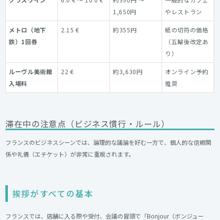
1,650円
やレストラン
メトロ（地下
2.15 €
約355円
紙の切符の価格
鉄）1回券
（五輪後改定あ
り）
ルーヴル美術館
22 €
約3,630円
オンライン予約
入場料
推奨
滞在中の注意点（ビジネス慣行・ルール）
フランスのビジネスシーンでは、論理的な議論を好む一方で、個人的な信頼関
係や礼儀（エチケット）が非常に重視されます。
挨拶がすべての基本
フランスでは、店舗に入る際や受付、会議の冒頭で「Bonjour（ボンジュー