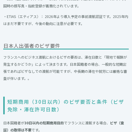
国時の顔写真・指紋登録が義務化されています。
・ETIAS（エティアス）： 2026年より導入予定の事前渡航認証です。2025年内
はまだ不要ですが、今後の動向に注意が必要です。
日本人出張者のビザ要件
フランスへのビジネス渡航におけるビザの要否は、滞在日数と「現地で報酬が
発生するかどうか」によって決まります。日本国籍者の場合、一般的な短期出
張であればビザなしでの渡航が可能ですが、中長期の滞在や就労には厳格な審
査が伴います。。
短期商用（30日以内）のビザ要否と条件（ビザ
免除・滞在許可日数）
日本国籍者が
30日以内の短期商用目的
でフランスに渡航する場合、
ビザ（査
証）の取得は不要
です。