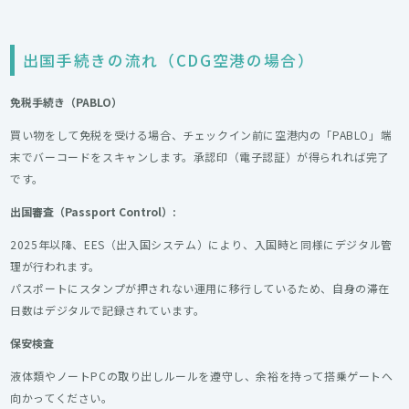
出国手続きの流れ（CDG空港の場合）
免税手続き（PABLO）
買い物をして免税を受ける場合、チェックイン前に空港内の「PABLO」端
末でバーコードをスキャンします。承認印（電子認証）が得られれば完了
です。
出国審査（Passport Control）:
2025年以降、EES（出入国システム）により、入国時と同様にデジタル管
理が行われます。
パスポートにスタンプが押されない運用に移行しているため、自身の滞在
日数はデジタルで記録されています。
保安検査
液体類やノートPCの取り出しルールを遵守し、余裕を持って搭乗ゲートへ
向かってください。