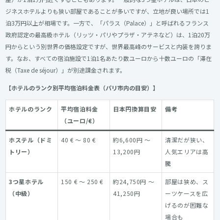
ジネスホテルよりも狭い部屋であることが多いですが、立地が良い場所では1
泊3万円以上が相場です。一方で、「パラス（Palace）」と呼ばれるフランス
政府認定の最高級ホテル（リッツ・パリやプラザ・アテネなど）は、1泊20万
円からという別世界の価格設定ですが、世界最高峰のサービスと内装を誇りま
す。なお、すべての宿泊施設で1泊1名あたり数ユーロから十数ユーロの「滞在
税（Taxe de séjour）」が別途課金されます。
【ホテルのランク別平均宿泊料金表（パリ市内の目安）】
ホテルのランク
平均宿泊料金
日本円換算目安
備考
（ユーロ/€）
ホステル（ドミ
40 € ～ 80 €
約6,600円 ～
清潔だが狭い、
トリー）
13,200円
人気エリアは高
騰
3つ星ホテル
150 € ～ 250 €
約24,750円 ～
部屋は狭め、ス
（中級）
41,250円
ーツケースを広
げるのが困難な
場合も