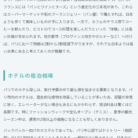
フランスには「パンとワインとチーズ」という食文化の三本柱があり、これら
はスーパーマーケットや街のブーランジェリー（パン屋）で購入すれば、日本
よりも安くて美味しいものが手に入ります。一方で、カフェのテラス席でコー
ヒーを飲んだり、ビストロでコース料理を楽しんだりといった「体験」には高
い対価が求められます。地方都市（プロヴァンス地方やボルドーなど）へ行け
ば、パリに比べて物価は2割から3割程度下がりますが、それでも日本よりは高
い水準にあると考えておくのが無難です。
ホテルの宿泊相場
パリでのホテル探しは、旅行予算の中で最も頭を悩ませる要素となります。パ
リ市内のホテルは、歴史的な建物を改装していることが多いため、部屋が非常
に狭く、エレベーターがない場合もあるにもかかわらず、宿泊料金は驚くほど
高額です。特にファッションウィークや全仏オープン（テニス）、夏季の観光
シーズン中は、通常の2倍以上の価格になることも珍しくありません。
バックパッカー向けのホステルであっても、パリ中心部ではドミトリー（相部
屋）が1泊1万円近くすることもあります。一般的な3つ星ホテルは、日本のビ