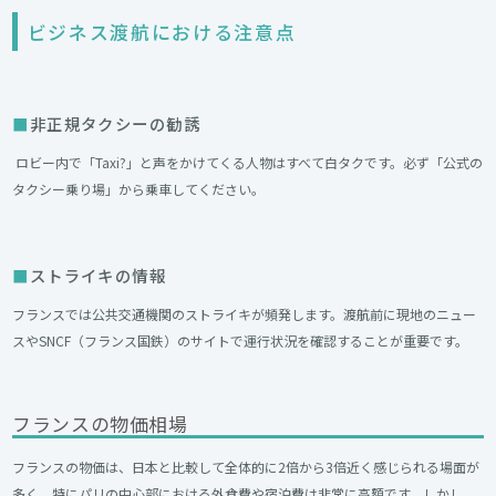
ビジネス渡航における注意点
非正規タクシーの勧誘
ロビー内で「Taxi?」と声をかけてくる人物はすべて白タクです。必ず「公式の
タクシー乗り場」から乗車してください。
ストライキの情報
フランスでは公共交通機関のストライキが頻発します。渡航前に現地のニュー
スやSNCF（フランス国鉄）のサイトで運行状況を確認することが重要です。
フランスの物価相場
フランスの物価は、日本と比較して全体的に2倍から3倍近く感じられる場面が
多く、特にパリの中心部における外食費や宿泊費は非常に高額です。しかし、