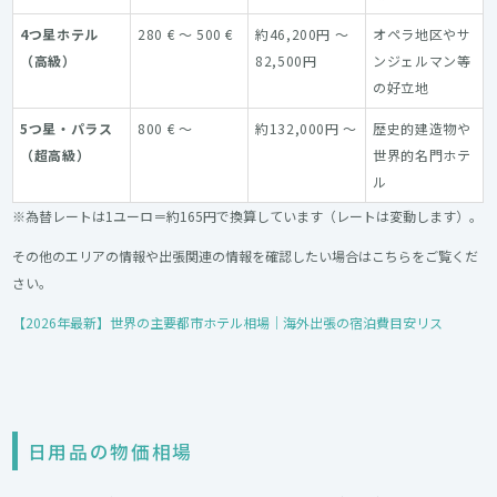
4つ星ホテル
280 € ～ 500 €
約46,200円 ～
オペラ地区やサ
（高級）
82,500円
ンジェルマン等
の好立地
5つ星・パラス
800 € ～
約132,000円 ～
歴史的建造物や
（超高級）
世界的名門ホテ
ル
※為替レートは1ユーロ＝約165円で換算しています（レートは変動します）。
その他のエリアの情報や出張関連の情報を確認したい場合はこちらをご覧くだ
さい。
【2026年最新】世界の主要都市ホテル相場｜海外出張の宿泊費目安リス
日用品の物価相場