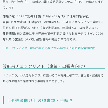
現在、欧州連合（EU）は新たな電子渡航認証システム「ETIAS」の導入を進め
ています。
開始予定:
2026年第4四半期（10月〜12月頃）に運用開始予定。
内容:
ビザ免除国（日本含む）の渡航者も、出発前にオンラインで申請し、
許可を得る必要があります（有効期間3年、申請料7ユーロの見込み）。
移行期間:
導入直後は半年程度の猶予期間が設けられる予定ですが、2026
年以降の出張については最新情報の確認が不可欠です。
ETIAS（エティアス）はいつから必要？2026年導入予定の最新情報解説
渡航前チェックリスト（企業・出張者向け）
「うっかり」が大きなトラブルに繋がるのが海外出張です。管理者・出張者そ
れぞれの視点で確認すべき事項をまとめました。
【出張者向け】必須書類・手続き