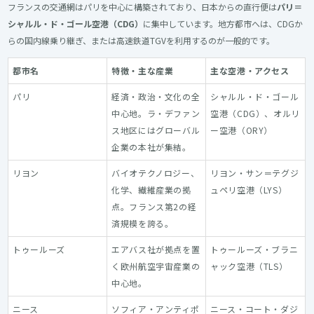
フランスの交通網はパリを中心に構築されており、日本からの直行便は
パリ＝
シャルル・ド・ゴール空港（CDG）
に集中しています。地方都市へは、CDGか
らの国内線乗り継ぎ、または高速鉄道TGVを利用するのが一般的です。
都市名
特徴・主な産業
主な空港・アクセス
パリ
経済・政治・文化の全
シャルル・ド・ゴール
中心地。ラ・デファン
空港（CDG）、オルリ
ス地区にはグローバル
ー空港（ORY）
企業の本社が集結。
リヨン
バイオテクノロジー、
リヨン・サン＝テグジ
化学、繊維産業の拠
ュペリ空港（LYS）
点。フランス第2の経
済規模を誇る。
トゥールーズ
エアバス社が拠点を置
トゥールーズ・ブラニ
く欧州航空宇宙産業の
ャック空港（TLS）
中心地。
ニース
ソフィア・アンティポ
ニース・コート・ダジ