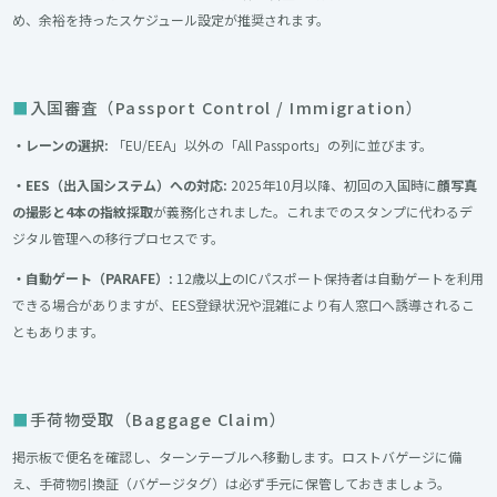
め、余裕を持ったスケジュール設定が推奨されます。
入国審査（Passport Control / Immigration）
・レーンの選択:
「EU/EEA」以外の「All Passports」の列に並びます。
・EES（出入国システム）への対応:
2025年10月以降、初回の入国時に
顔写真
の撮影と4本の指紋採取
が義務化されました。これまでのスタンプに代わるデ
ジタル管理への移行プロセスです。
・自動ゲート（PARAFE）:
12歳以上のICパスポート保持者は自動ゲートを利用
できる場合がありますが、EES登録状況や混雑により有人窓口へ誘導されるこ
ともあります。
手荷物受取（Baggage Claim）
掲示板で便名を確認し、ターンテーブルへ移動します。ロストバゲージに備
え、手荷物引換証（バゲージタグ）は必ず手元に保管しておきましょう。