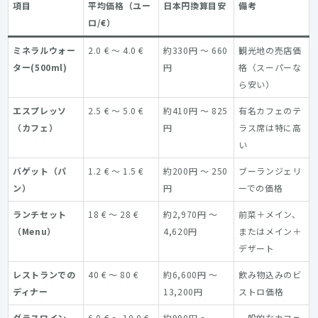
項目
平均価格（ユー
日本円換算目安
備考
ロ/€）
ミネラルウォー
2.0 € ～ 4.0 €
約330円 ～ 660
観光地の売店価
ター(500ml)
円
格（スーパーな
ら安い）
エスプレッソ
2.5 € ～ 5.0 €
約410円 ～ 825
有名カフェのテ
（カフェ）
円
ラス席は特に高
い
バゲット（パ
1.2 € ～ 1.5 €
約200円 ～ 250
ブーランジェリ
ン）
円
ーでの価格
ランチセット
18 € ～ 28 €
約2,970円 ～
前菜＋メイン、
（Menu）
4,620円
またはメイン＋
デザート
レストランでの
40 € ～ 80 €
約6,600円 ～
飲み物込みのビ
ディナー
13,200円
ストロ価格
グラスワイン
6.0 € ～ 10.0 €
約990円 ～
一般的なカフェ