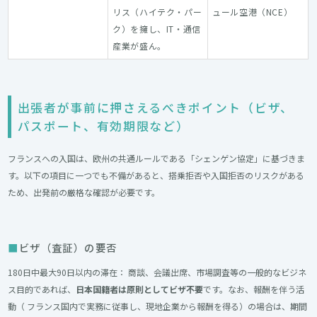
リス（ハイテク・パー
ュール空港（NCE）
ク）を擁し、IT・通信
産業が盛ん。
出張者が事前に押さえるべきポイント（ビザ、
パスポート、有効期限など）
フランスへの入国は、欧州の共通ルールである「シェンゲン協定」に基づきま
す。以下の項目に一つでも不備があると、搭乗拒否や入国拒否のリスクがある
ため、出発前の厳格な確認が必要です。
ビザ（査証）の要否
180日中最大90日以内の滞在： 商談、会議出席、市場調査等の一般的なビジネ
ス目的であれば、
日本国籍者は原則としてビザ不要
です。なお、報酬を伴う活
動（ フランス国内で実務に従事し、現地企業から報酬を得る）の場合は、期間