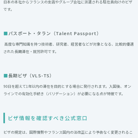
日本の本社からフランスの支店やグループ会社に派遣される駐在員向けのビザ
です。
パスポート・タラン（Talent Passport）
高度な専門知識を持つ技術者、研究者、経営者などが対象となる、比較的優遇
された長期滞在・就労許可です。
長期ビザ（VLS-TS）
90日を超えて1年以内の滞在を目的とする場合に発行されます。入国後、オン
ラインでの有効化手続き（バリデーション）が必要になる点が特徴です。
ビザ情報を確認すべき公式窓口
ビザの規定は、国際情勢やフランス国内の法改正により予告なく変更されるこ