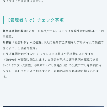
タイプはそのまま使えません。
【管理者向け】チェック事項
緊急連絡網の整備:
万が一の事故やテロ、ストライキ発生時の連絡ルートの
再確認。
外務省「たびレジ」への登録:
現地の最新安全情報をリアルタイムで受信で
きるよう、出張者を登録。
トラブル回避のポイント：
フランスでは鉄道や航空機の
ストライキ
（Grève）
が頻繁に発生します。出張者が現地の運行状況を確認できる
SNCF（フランス国鉄）やRATP（パリ交通公団）の公式アプリを事前にイ
ンストールしておくよう指導すると、現場の混乱を最小限に抑えられま
す。