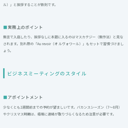
ル）」と挨拶することが鉄則です。
実務上のポイント
無言で入店したり、挨拶なしに本題に入るのはマスカテジー（無作法）と見な
されます。別れ際の「Au revoir（オ ルヴォワール）」もセットで習慣づけまし
ょう。
ビジネスミーティングのスタイル
アポイントメント
少なくとも2週間前までの予約が望ましいです。バカンスシーズン（7〜8月）
やクリスマス時期は、極端に連絡が取りづらくなるため注意が必要です。