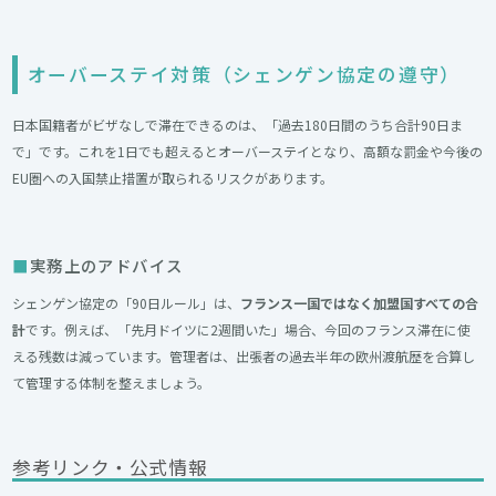
オーバーステイ対策（シェンゲン協定の遵守）
日本国籍者がビザなしで滞在できるのは、「過去180日間のうち合計90日ま
で」です。これを1日でも超えるとオーバーステイとなり、高額な罰金や今後の
EU圏への入国禁止措置が取られるリスクがあります。
実務上のアドバイス
シェンゲン協定の「90日ルール」は、
フランス一国ではなく加盟国すべての合
計
です。例えば、「先月ドイツに2週間いた」場合、今回のフランス滞在に使
える残数は減っています。管理者は、出張者の過去半年の欧州渡航歴を合算し
て管理する体制を整えましょう。
参考リンク・公式情報