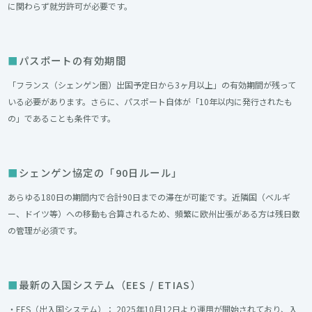
に関わらず就労許可が必要です。
パスポートの有効期間
「フランス（シェンゲン圏）出国予定日から3ヶ月以上」の有効期間が残って
いる必要があります。さらに、パスポート自体が「10年以内に発行されたも
の」であることも条件です。
シェンゲン協定の「90日ルール」
あらゆる180日の期間内で合計90日までの滞在が可能です。近隣国（ベルギ
ー、ドイツ等）への移動も合算されるため、頻繁に欧州出張がある方は残日数
の管理が必須です。
最新の入国システム（EES / ETIAS）
・EES（出入国システム）： 2025年10月12日より運用が開始されており、入