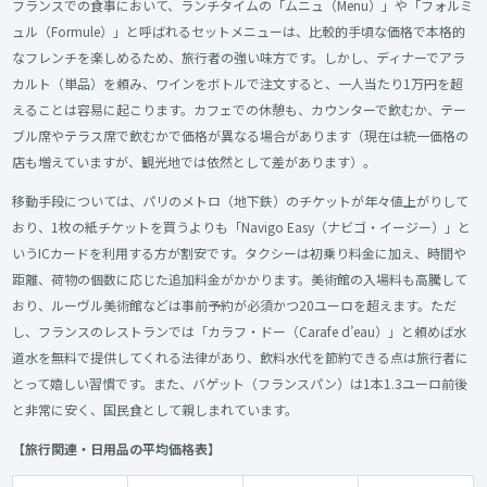
フランスでの食事において、ランチタイムの「ムニュ（Menu）」や「フォルミ
ュル（Formule）」と呼ばれるセットメニューは、比較的手頃な価格で本格的
なフレンチを楽しめるため、旅行者の強い味方です。しかし、ディナーでアラ
カルト（単品）を頼み、ワインをボトルで注文すると、一人当たり1万円を超
えることは容易に起こります。カフェでの休憩も、カウンターで飲むか、テー
ブル席やテラス席で飲むかで価格が異なる場合があります（現在は統一価格の
店も増えていますが、観光地では依然として差があります）。
移動手段については、パリのメトロ（地下鉄）のチケットが年々値上がりして
おり、1枚の紙チケットを買うよりも「Navigo Easy（ナビゴ・イージー）」と
いうICカードを利用する方が割安です。タクシーは初乗り料金に加え、時間や
距離、荷物の個数に応じた追加料金がかかります。美術館の入場料も高騰して
おり、ルーヴル美術館などは事前予約が必須かつ20ユーロを超えます。ただ
し、フランスのレストランでは「カラフ・ドー（Carafe d’eau）」と頼めば水
道水を無料で提供してくれる法律があり、飲料水代を節約できる点は旅行者に
とって嬉しい習慣です。また、バゲット（フランスパン）は1本1.3ユーロ前後
と非常に安く、国民食として親しまれています。
【旅行関連・日用品の平均価格表】