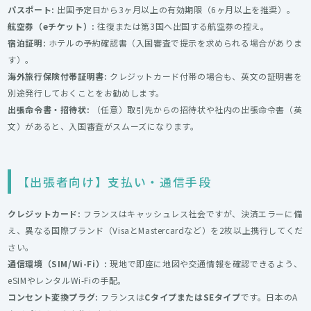
パスポート:
出国予定日から3ヶ月以上の有効期限（6ヶ月以上を推奨）。
航空券（eチケット）:
往復または第3国へ出国する航空券の控え。
宿泊証明:
ホテルの予約確認書（入国審査で提示を求められる場合がありま
す）。
海外旅行保険付帯証明書:
クレジットカード付帯の場合も、英文の証明書を
別途発行しておくことをお勧めします。
出張命令書・招待状:
（任意）取引先からの招待状や社内の出張命令書（英
文）があると、入国審査がスムーズになります。
【出張者向け】支払い・通信手段
クレジットカード:
フランスはキャッシュレス社会ですが、決済エラーに備
え、異なる国際ブランド（VisaとMastercardなど）を2枚以上携行してくだ
さい。
通信環境（SIM/Wi-Fi）:
現地で即座に地図や交通情報を確認できるよう、
eSIMやレンタルWi-Fiの手配。
コンセント変換プラグ:
フランスは
CタイプまたはSEタイプ
です。日本のA