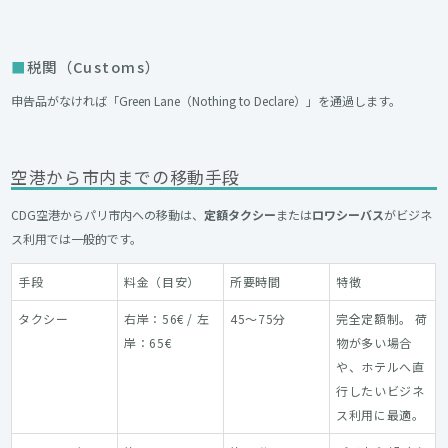
税関（Customs）
申告品がなければ「Green Lane（Nothing to Declare）」を通過します。
空港から市内までの移動手段
CDG空港からパリ市内への移動は、
定額タクシー
または
ロワシーバス
がビジネ
ス利用では一般的です。
手段
料金（目安）
所要時間
特徴
タクシー
右岸：56€ / 左
45〜75分
完全定額制。 荷
岸：65€
物が多い場合
や、ホテルへ直
行したいビジネ
ス利用に最適。