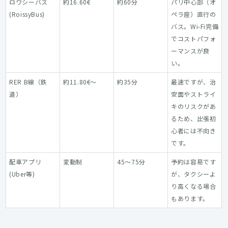
ロワシーバス
約16.60€
約60分
パリ中心部（オ
(RoissyBus)
ペラ座）直行の
バス。Wi-Fi完備
でコストパフォ
ーマンスが良
い。
RER B線（鉄
約11.80€〜
約35分
最速ですが、治
道）
安面やストライ
キのリスクがあ
るため、出張初
心者には不向き
です。
配車アプリ
変動制
45〜75分
予約は容易です
(Uber等)
が、タクシーよ
り高くなる場合
もあります。