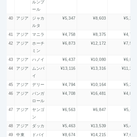
ルンプ
ール
40
アジア
ジャカ
¥5,347
¥8,603
¥5,283
ルタ
41
アジア
マニラ
¥4,758
¥8,375
¥4,726
42
アジア
ホーチ
¥6,873
¥12,172
¥7,532
ミン
43
アジア
ハノイ
¥6,437
¥10,080
¥6,871
44
アジア
ムンバ
¥13,116
¥13,316
¥11,236
イ
45
アジア
デリー
¥4,794
¥10,164
¥5,213
46
アジア
バンガ
¥4,708
¥16,481
¥4,814
ロール
47
アジア
ヤンゴ
¥6,563
¥6,847
¥5,411
ン
48
アジア
ダッカ
¥5,463
¥13,539
¥5,419
49
中東
ドバイ
¥8,674
¥14,215
¥7,685