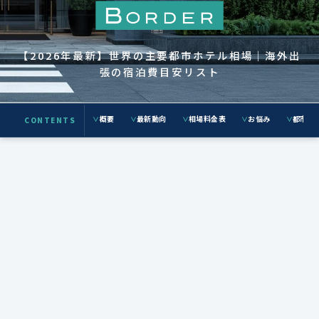
【2026年最新】世界の主要都市ホテル相場｜海外出
張の宿泊費目安リスト
概要
最新動向
相場料金表
お悩み
都市別
CONTENTS
∨
∨
∨
∨
∨