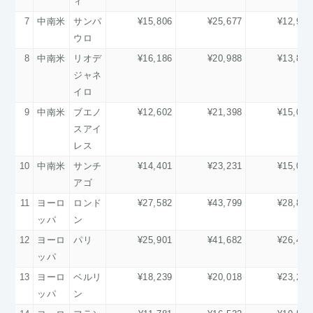
ィ
7
中南米
サンパ
¥15,806
¥25,677
¥12,997
ウロ
8
中南米
リオデ
¥16,186
¥20,988
¥13,845
ジャネ
イロ
9
中南米
ブエノ
¥12,602
¥21,398
¥15,074
スアイ
レス
10
中南米
サンチ
¥14,401
¥23,231
¥15,044
アゴ
11
ヨーロ
ロンド
¥27,582
¥43,799
¥28,855
ッパ
ン
12
ヨーロ
パリ
¥25,901
¥41,682
¥26,477
ッパ
13
ヨーロ
ベルリ
¥18,239
¥20,018
¥23,237
ッパ
ン