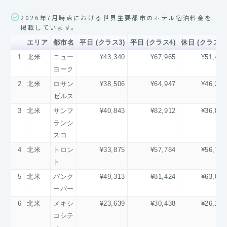
2026年7月時点における世界主要都市のホテル宿泊料金を
掲載しています。
エリア
都市名
平日 (クラス3)
平日 (クラス4)
休日 (クラス3)
1
北米
ニュー
¥43,340
¥67,965
¥51,461
ヨーク
2
北米
ロサン
¥38,506
¥64,947
¥46,289
ゼルス
3
北米
サンフ
¥40,843
¥82,912
¥36,807
ランシ
スコ
4
北米
トロン
¥33,875
¥57,784
¥56,773
ト
5
北米
バンク
¥49,313
¥81,424
¥63,016
ーバー
6
北米
メキシ
¥23,639
¥30,438
¥26,164
コシテ