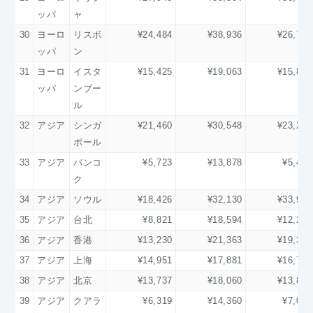
ッパ
ャ
30
ヨーロ
リスボ
¥24,484
¥38,936
¥26,722
ッパ
ン
31
ヨーロ
イスタ
¥15,425
¥19,063
¥15,878
ッパ
ンブー
ル
32
アジア
シンガ
¥21,460
¥30,548
¥23,287
ポール
33
アジア
バンコ
¥5,723
¥13,878
¥5,476
ク
34
アジア
ソウル
¥18,426
¥32,130
¥33,908
35
アジア
台北
¥8,821
¥18,594
¥12,272
36
アジア
香港
¥13,230
¥21,363
¥19,301
37
アジア
上海
¥14,951
¥17,881
¥16,750
38
アジア
北京
¥13,737
¥18,060
¥13,895
39
アジア
クアラ
¥6,319
¥14,360
¥7,081