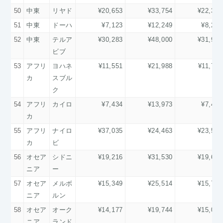
50
中東
リヤド
¥20,653
¥33,754
¥22,385
51
中東
ドーハ
¥7,123
¥12,249
¥8,266
52
中東
テルア
¥30,283
¥48,000
¥31,909
ビブ
53
アフリ
ヨハネ
¥11,551
¥21,988
¥11,729
カ
スブル
ク
54
アフリ
カイロ
¥7,434
¥13,973
¥7,421
カ
55
アフリ
ナイロ
¥37,035
¥24,463
¥23,561
カ
ビ
56
オセア
シドニ
¥19,216
¥31,530
¥19,638
ニア
ー
57
オセア
メルボ
¥15,349
¥25,514
¥15,790
ニア
ルン
58
オセア
オーク
¥14,177
¥19,744
¥15,031
ニア
ランド