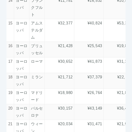
14
ヨーロ
フラン
¥11,781
¥16,532
¥10,590
ッパ
クフル
ト
15
ヨーロ
アムス
¥32,377
¥40,824
¥53,365
ッパ
テルダ
ム
16
ヨーロ
ブリュ
¥21,428
¥25,543
¥19,845
ッパ
ッセル
17
ヨーロ
ローマ
¥30,652
¥41,873
¥31,324
ッパ
18
ヨーロ
ミラン
¥21,712
¥37,379
¥22,118
ッパ
19
ヨーロ
マドリ
¥18,980
¥26,764
¥21,824
ッパ
ード
20
ヨーロ
バルセ
¥30,157
¥43,149
¥36,412
ッパ
ロナ
21
ヨーロ
ウィー
¥20,034
¥31,471
¥21,997
ッパ
ン