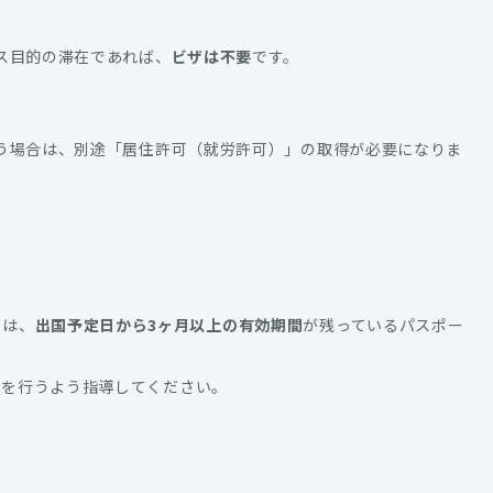
ス目的の滞在であれば、
ビザは不要
です。
う場合は、別途「居住許可（就労許可）」の取得が必要になりま
には、
出国予定日から3ヶ月以上の有効期間
が残っているパスポー
きを行うよう指導してください。