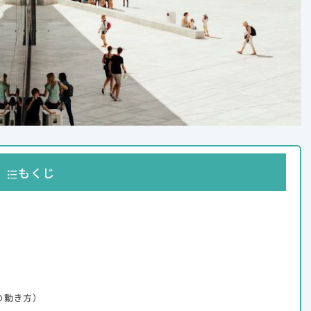
もくじ
）
）
の動き方）