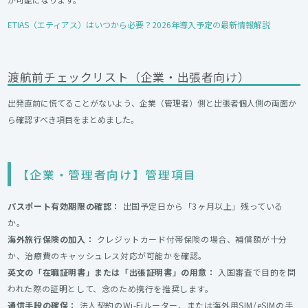
ETIAS（エティアス）はいつから必要？2026年導入予定の最新情報解説
渡航前チェックリスト（企業・出張者向け）
出発直前に慌てることがないよう、企業（管理者）側と出張者個人側の両面か
ら確認すべき項目をまとめました。
【企業・管理者向け】管理項目
パスポート有効期限の確認：
出国予定日から「3ヶ月以上」残っている
か。
海外旅行保険の加入：
クレジットカード付帯保険の場合、補償額が十分
か、治療費のキャッシュレス対応が可能かを確認。
英文の「在職証明書」または「出張証明書」の用意：
入国審査で目的を問
われた際の証明として、念のため携行を推奨します。
通信手段の確保：
法人契約のWi-Fiルーター、または海外用SIM/eSIMの手