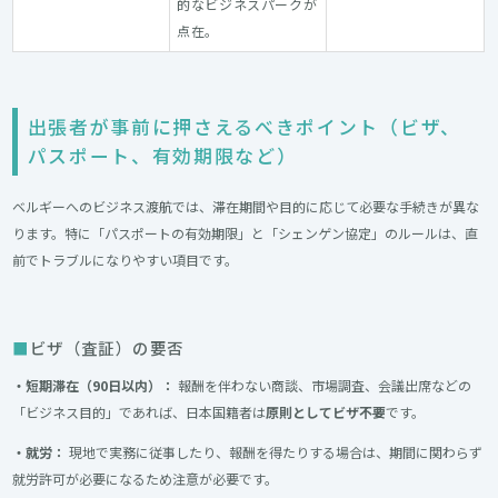
的なビジネスパークが
点在。
出張者が事前に押さえるべきポイント（ビザ、
パスポート、有効期限など）
ベルギーへのビジネス渡航では、滞在期間や目的に応じて必要な手続きが異な
ります。特に「パスポートの有効期限」と「シェンゲン協定」のルールは、直
前でトラブルになりやすい項目です。
ビザ（査証）の要否
・短期滞在（90日以内）：
報酬を伴わない商談、市場調査、会議出席などの
「ビジネス目的」であれば、日本国籍者は
原則としてビザ不要
です。
・就労：
現地で実務に従事したり、報酬を得たりする場合は、期間に関わらず
就労許可が必要になるため注意が必要です。