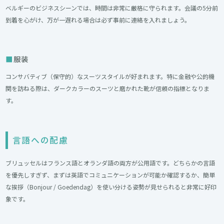
ベルギーのビジネスシーンでは、時間は非常に厳格に守られます。会議の5分前
到着を心がけ、万が一遅れる場合は必ず事前に連絡を入れましょう。
服装
コンサバティブ（保守的）なスーツスタイルが好まれます。特に金融や公的機
関を訪ねる際は、ダークカラーのスーツと磨かれた靴が信頼の指標となりま
す。
言語への配慮
ブリュッセルはフランス語とオランダ語の両方が公用語です。どちらかの言語
を優先しすぎず、まずは英語でコミュニケーションが可能か確認するか、簡単
な挨拶（Bonjour / Goedendag）を使い分ける姿勢が見せられると非常に好印
象です。