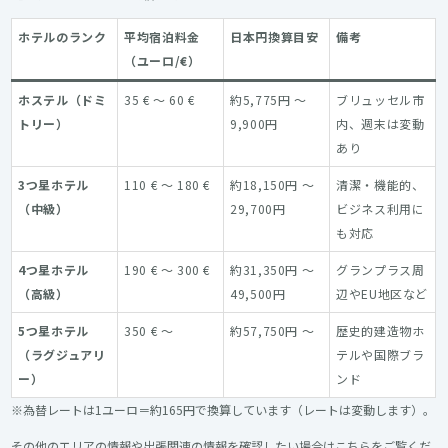
ホテルのランク
平均宿泊料金
日本円換算目安
備考
（ユーロ/€）
ホステル（ドミ
35 € ～ 60 €
約5,775円 ～
ブリュッセル市
トリー）
9,900円
内、週末は変動
あり
3つ星ホテル
110 € ～ 180 €
約18,150円 ～
清潔・機能的、
（中級）
29,700円
ビジネス利用に
も対応
4つ星ホテル
190 € ～ 300 €
約31,350円 ～
グランプラス周
（高級）
49,500円
辺やEU地区など
5つ星ホテル
350 € ～
約57,750円 ～
歴史的建造物ホ
（ラグジュアリ
テルや国際ブラ
ー）
ンド
※為替レートは1ユーロ＝約165円で換算しています（レートは変動します）。
その他のエリアの情報や出張関連の情報を確認したい場合はこちらをご覧くだ