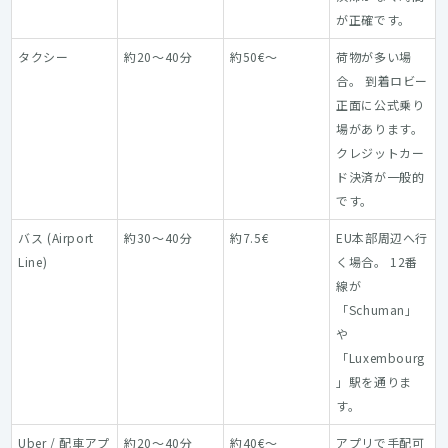
が正確です。
タクシー
約20〜40分
約50€〜
荷物が多い場
合。 到着ロビー
正面に公式乗り
場があります。
クレジットカー
ド決済が一般的
です。
バス (Airport
約30〜40分
約7.5€
EU本部周辺へ行
Line)
く場合。 12番
線が
「Schuman」
や
「Luxembourg
」駅を通りま
す。
Uber / 配車アプ
約20〜40分
約40€〜
アプリで手配可