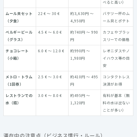
べると高い）
ムール貝セット
22 € ～ 30 €
約3,630円 ～
バケツ一杯のム
（夕食）
4,950円
ール貝とポテト
ベルギービール
4.5 € ～ 6.0 €
約740円 ～ 990
カフェやブラッ
（グラス）
円
スリーでの価格
チョコレート
6.0 € ～ 12.0 €
約990円 ～
レオニダスやノ
（小箱）
1,980円
イハウス等の目
安
メトロ・トラム
2.5 € ～ 3.0 €
約410円 ～ 495
コンタクトレス
（1回券）
円
決済がお得
レストランでの
3.0 € ～ 8.0 €
約495円 ～
有料が基本（無
水（瓶）
1,320円
料の水は出ない
ことが多い）
滞在中の注意点（ビジネス慣行・ルール）