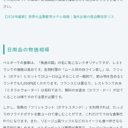
さい。
【2026年最新】世界の主要都市ホテル相場｜海外出張の宿泊費目安リス
日用品の物価相場
ベルギーでの食事は、「美食の国」の名に恥じないクオリティですが、レスト
ランでの価格は高めです。名物料理の「ムール貝の白ワイン蒸し」は、フリッ
ト（ポテト）とセットで25ユーロ以上することが一般的で、飲み物を含めると
ランチでも5,000円近くかかります。フランスとは異なり、レストランでお水
（ミネラルウォーター）は有料であり、無料の水道水（カラフ・ドー）が出て
くることは稀ですので注意が必要です。
しかし、街角の「フリットコット（ポテトスタンド）」を利用すれば、たっぷ
りのフライドポテトを数ユーロで楽しむことができ、これだけで十分な食事代
わりになります。また、リエージュ風ワッフルなどのスイーツも食べ歩きなら
数百円で楽しめます。ベルギービールは種類が豊富で、スーパーマーケットで