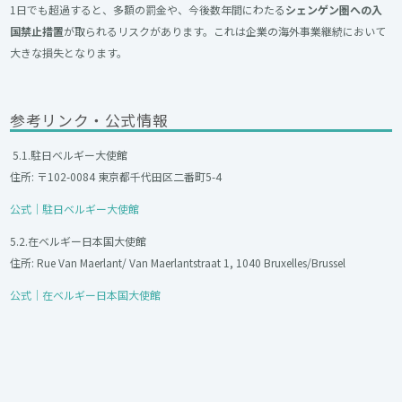
1日でも超過すると、多額の罰金や、今後数年間にわたる
シェンゲン圏への入
国禁止措置
が取られるリスクがあります。これは企業の海外事業継続において
大きな損失となります。
参考リンク・公式情報
5.1.駐日ベルギー大使館
住所: 〒102-0084 東京都千代田区二番町5-4
公式｜駐日ベルギー大使館
5.2.在ベルギー日本国大使館
住所: Rue Van Maerlant/ Van Maerlantstraat 1, 1040 Bruxelles/Brussel
公式｜在ベルギー日本国大使館