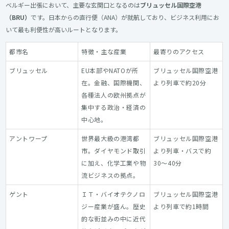
ベルギー出張において、主要な玄関口となるのは
ブリュッセル国際空港
（BRU）
です。日本からの直行便（ANA）が就航しており、ビジネス利用にお
いて最も利便性が高いルートとなります。
都市名
特徴・主な産業
最寄りのアクセス
ブリュッセル
EU本部やNATOが所
ブリュッセル国際空港
在。金融、国際機関、
より列車で約20分
各種法人の欧州拠点が
集中する政治・経済の
中心地。
アントワープ
世界最大級の港湾都
ブリュッセル国際空港
市。ダイヤモンド取引
より列車・バスで約
に加え、化学工業や物
30〜40分
流ビジネスの拠点。
ゲント
ＩＴ・バイオテクノロ
ブリュッセル国際空港
ジー産業が盛ん。歴史
より列車で約1時間
的な街並みの中に近代