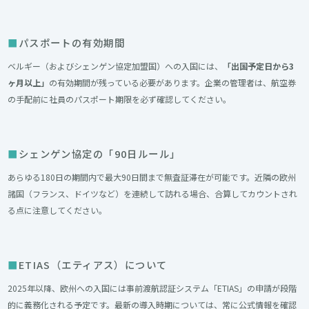
パスポートの有効期間
ベルギー（およびシェンゲン協定加盟国）への入国には、
「出国予定日から3
ヶ月以上」
の有効期間が残っている必要があります。企業の管理者は、航空券
の手配前に社員のパスポート期限を必ず確認してください。
シェンゲン協定の「90日ルール」
あらゆる180日の期間内で最大90日間まで無査証滞在が可能です。近隣の欧州
諸国（フランス、ドイツなど）を連続して訪れる場合、合算してカウントされ
る点に注意してください。
ETIAS（エティアス）について
2025年以降、欧州への入国には事前渡航認証システム「ETIAS」の申請が段階
的に義務化される予定です。最新の導入時期については、常に公式情報を確認