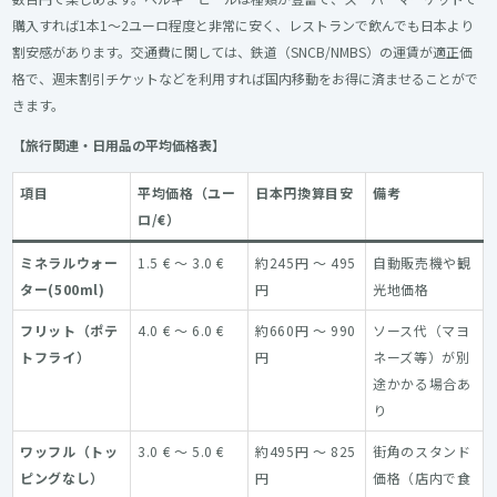
購入すれば1本1〜2ユーロ程度と非常に安く、レストランで飲んでも日本より
割安感があります。交通費に関しては、鉄道（SNCB/NMBS）の運賃が適正価
格で、週末割引チケットなどを利用すれば国内移動をお得に済ませることがで
きます。
【旅行関連・日用品の平均価格表】
項目
平均価格（ユー
日本円換算目安
備考
ロ/€）
ミネラルウォー
1.5 € ～ 3.0 €
約245円 ～ 495
自動販売機や観
ター(500ml)
円
光地価格
フリット（ポテ
4.0 € ～ 6.0 €
約660円 ～ 990
ソース代（マヨ
トフライ）
円
ネーズ等）が別
途かかる場合あ
り
ワッフル（トッ
3.0 € ～ 5.0 €
約495円 ～ 825
街角のスタンド
ピングなし）
円
価格（店内で食