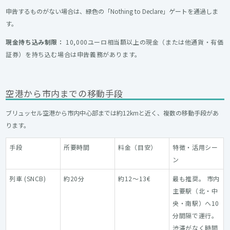
申告するものがない場合は、緑色の「Nothing to Declare」ゲートを通過しま
す。
現金持ち込み制限：
10,000ユーロ相当額以上の現金（または他通貨・有価
証券）を持ち込む場合は申告義務があります。
空港から市内までの移動手段
ブリュッセル空港から市内中心部までは約12kmと近く、複数の移動手段があ
ります。
手段
所要時間
料金（目安）
特徴・活用シー
ン
列車 (SNCB)
約20分
約12〜13€
最も推奨。 市内
主要駅（北・中
央・南駅）へ10
分間隔で運行。
渋滞がなく時間