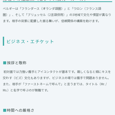
ベルギーは「フランダース（オランダ語圏）」と「ワロン（フランス語
圏）」、そして「ブリュッセル（2言語併用）」の3地域で文化や慣習が異なり
ます。相手の背景に配慮した振る舞いが、信頼関係の構築を助けます。
ビジネス・エチケット
挨拶と敬称
初対面では力強い握手とアイコンタクトが基本です。親しくなると頬にキスを
交わす（ビズ）文化もありますが、ビジネスの場では握手で問題ありません。
また、相手が「ファーストネームで呼んで」と言うまでは、タイトル（Mr. /
Ms.）と名字で呼ぶのが無難です。
時間への厳格さ