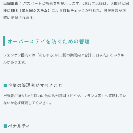
出国審査：
パスポートと搭乗券を提示します。2025年以降は、入国時と同
様に
EES（出入国システム）
による自動チェックが行われ、滞在日数が正
確に記録されます。
オーバーステイを防ぐための管理
シェンゲン圏内では「あらゆる180日間の期間内で合計90日以内」というルー
ルがあります。
企業の管理者がすべきこと
出張者が過去6ヶ月以内に他の欧州諸国（ドイツ、フランス等）へ渡航してい
ないか必ず確認してください。
ペナルティ