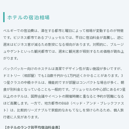
ホテルの宿泊相場
ベルギーでの宿泊費は、滞在する都市と曜日によって相場が変動するのが特徴
です。ビジネス都市であるブリュッセルでは、平日に宿泊料金が高騰し、逆に
週末はビジネス客が減るため割安になる傾向があります。対照的に、ブルージ
ュやゲントといった観光都市では、週末に観光客が殺到するため価格が跳ね上
がります。
バックパッカー向けのホステルは清潔でデザイン性が高い施設が多いですが、
ドミトリー（相部屋）でも1泊数千円から1万円近くかかることがあります。3
つ星クラスの中級ホテルは、機能的ですが部屋はコンパクトな場合が多く、朝
食が別料金となっていることも一般的です。ブリュッセルの中心部にある4つ星
以上のホテルは、国際会議やイベントの開催時期と重なると予約が困難になる
ほど高騰します。一方で、地方都市のB&B（ベッド・アンド・ブレックファス
ト）は、比較的リーズナブルで家庭的なおもてなしを受けられるため、個人旅
行者に人気があります。
【ホテルのランク別平均宿泊料金表】