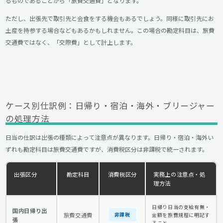
るものであることから「旅費交通費」となります。
ただし、出張先で取引先と会食をする機会もあるでしょう。同様に取引先にお
土産を持参する場合などもあるかもしれません。この場合の勘定科目は、旅費
交通費ではなく、「交際費」として計上します。
ケース別仕訳例：日帰り・宿泊・海外・ブリージャー
の処理方法
日当の仕訳は出張の種類によって注意点が異なります。日帰り・宿泊・海外い
ずれも勘定科目は旅費交通費ですが、消費税区分は非課税で統一されます。
出張区分
勘定科目
消費税区分
実務上の注意点・処
理方法
日帰り日当の支給有無・
国内日帰り出
旅費交通費
非課税
金額を旅費規程に明記す
張
ること