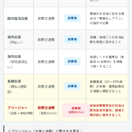
朝食代を日当に含める場
国内宿泊出張
旅費交通費
非課税
合は「朝食なしプラン」
の指示が必要
海外出張
役職・地域ごとの日当金
旅費交通費
非課税
額を規程に定めること
（円払い）
海外出張
為替レートの基準日（支
（現地通貨払
旅費交通費
非課税
給日 or 出発日）を規程
で統一すること
い）
長期出張
長期逓減（20〜30%減
（概ね2週間
旅費交通費
非課税
額）の有無・適用起算日
を規程に明記すること
超）
有給休暇取得日の日当は
ブリージャー
旅費交通費
非課税
原則支給対象外。規程で
（業務日のみ）
（出張＋有給休暇）
（業務日のみ）
明示的に除外すること
※ブリージャー（出張＋休暇）に関する注意点：