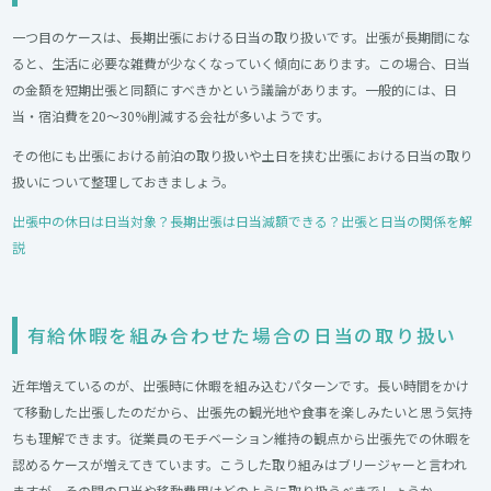
一つ目のケースは、長期出張における日当の取り扱いです。出張が長期間にな
ると、生活に必要な雑費が少なくなっていく傾向にあります。この場合、日当
の金額を短期出張と同額にすべきかという議論があります。一般的には、日
当・宿泊費を20～30%削減する会社が多いようです。
その他にも出張における前泊の取り扱いや土日を挟む出張における日当の取り
扱いについて整理しておきましょう。
出張中の休日は日当対象？長期出張は日当減額できる？出張と日当の関係を解
説
有給休暇を組み合わせた場合の日当の取り扱い
近年増えているのが、出張時に休暇を組み込むパターンです。長い時間をかけ
て移動した出張したのだから、出張先の観光地や食事を楽しみたいと思う気持
ちも理解できます。従業員のモチベーション維持の観点から出張先での休暇を
認めるケースが増えてきています。こうした取り組みはブリージャーと言われ
ますが、その間の日当や移動費用はどのように取り扱うべきでしょうか。