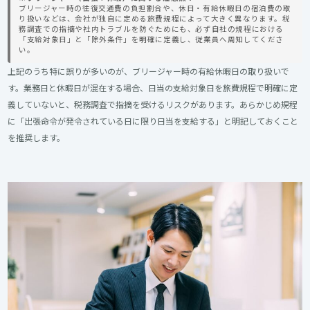
ブリージャー時の往復交通費の負担割合や、休日・有給休暇日の宿泊費の取
り扱いなどは、会社が独自に定める旅費規程によって大きく異なります。税
務調査での指摘や社内トラブルを防ぐためにも、必ず自社の規程における
「支給対象日」と「除外条件」を明確に定義し、従業員へ周知してくださ
い。
上記のうち特に誤りが多いのが、ブリージャー時の有給休暇日の取り扱いで
す。業務日と休暇日が混在する場合、日当の支給対象日を旅費規程で明確に定
義していないと、税務調査で指摘を受けるリスクがあります。あらかじめ規程
に「出張命令が発令されている日に限り日当を支給する」と明記しておくこと
を推奨します。