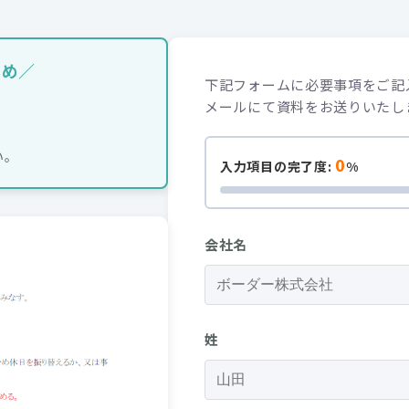
すめ／
い。
0
入力項目の完了度:
%
会社名
姓