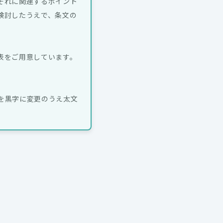
それに関連するポイント
検討したうえで、条文の
表をご用意しています。
。
を黒字に変更のうえ太文
。