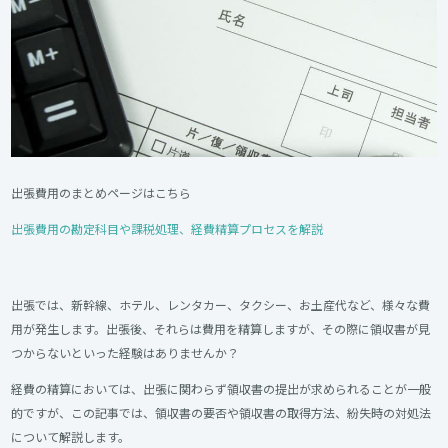
出張費用のまとめページはこちら
出張費用の勘定科目や課税処理、経費精算プロセスを解説
出張では、新幹線、ホテル、レンタカー、タクシー、お土産代など、様々な費
用が発生します。出張後、それらは費用を精算しますが、その際に領収書が見
つからないといった経験はありませんか？
経費の精算においては、出張に関わらず領収書の提出が求められることが一般
的ですが、この記事では、領収書の要否や領収書の取得方法、紛失時の対処法
について解説します。