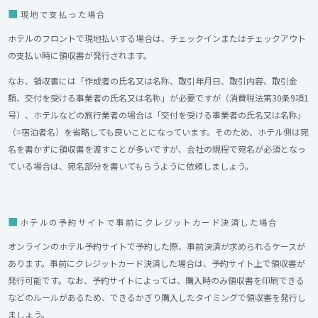
現地で支払った場合
ホテルのフロントで現地払いする場合は、チェックインまたはチェックアウト
の支払い時に領収書が発行されます。
なお、領収書には「作成者の氏名又は名称、取引年月日、取引内容、取引金
額、交付を受ける事業者の氏名又は名称」が必要ですが（消費税法第30条9項1
号）、ホテルなどの旅行業者の場合は「交付を受ける事業者の氏名又は名称」
（=宿泊者名）を省略しても良いことになっています。そのため、ホテル側は宛
名を書かずに領収書を渡すことが多いですが、会社の規程で宛名が必須となっ
ている場合は、宛名部分を書いてもらうように依頼しましょう。
ホテルの予約サイトで事前にクレジットカード決済した場合
オンラインのホテル予約サイトで予約した際、事前決済が求められるケースが
あります。事前にクレジットカード決済した場合は、予約サイト上で領収書が
発行可能です。
なお、予約サイトによっては、購入時のみ領収書を印刷できる
などのルールがあるため、できるかぎり購入したタイミングで領収書を発行し
ましょう。