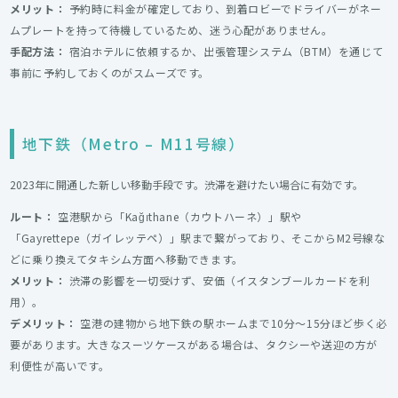
メリット：
予約時に料金が確定しており、到着ロビーでドライバーがネー
ムプレートを持って待機しているため、迷う心配がありません。
手配方法：
宿泊ホテルに依頼するか、出張管理システム（BTM）を通じて
事前に予約しておくのがスムーズです。
地下鉄（Metro – M11号線）
2023年に開通した新しい移動手段です。渋滞を避けたい場合に有効です。
ルート：
空港駅から「Kağıthane（カウトハーネ）」駅や
「Gayrettepe（ガイレッテペ）」駅まで繋がっており、そこからM2号線な
どに乗り換えてタキシム方面へ移動できます。
メリット：
渋滞の影響を一切受けず、安価（イスタンブールカードを利
用）。
デメリット：
空港の建物から地下鉄の駅ホームまで10分〜15分ほど歩く必
要があります。大きなスーツケースがある場合は、タクシーや送迎の方が
利便性が高いです。