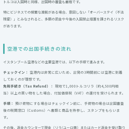
トルコは入国時と同様、出国時の審査も厳格です。
特にビジネスでの頻繁な渡航がある場合、意図しない「オーバーステイ（不法
残留）」とみなされると、多額の罰金や今後の入国禁止措置を課されるリスク
があります。
空港での出国手続きの流れ
イスタンブール空港などの主要空港では、以下の手順で進みます。
チェックイン：
空港内は非常に広いため、出発の3時間前には空港に到着
しておくのが理想です。
免税手続き（Tax Refund）：
現地で1,000トルコリラ（約4,500円相
当）以上の買い物をした場合、付加価値税（VAT）の還付を受けられます。
手順：
預け荷物にする場合はチェックイン前に、手荷物の場合は出国審査
後の税関窓口（Customs）へ書類と商品を持参し、スタンプをもらいま
す。
その後、返金カウンターで現金（リラ/ユーロ等）またはカード返金を受け取り