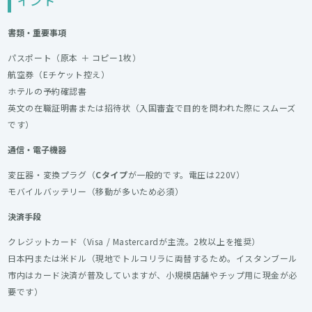
イント
書類・重要事項
パスポート（原本 ＋ コピー1枚）
航空券（Eチケット控え）
ホテルの予約確認書
英文の在職証明書または招待状（入国審査で目的を問われた際にスムーズ
です）
通信・電子機器
変圧器・変換プラグ（
Cタイプ
が一般的です。電圧は220V）
モバイルバッテリー（移動が多いため必須）
決済手段
クレジットカード（Visa / Mastercardが主流。2枚以上を推奨）
日本円または米ドル（現地でトルコリラに両替するため。イスタンブール
市内はカード決済が普及していますが、小規模店舗やチップ用に現金が必
要です）