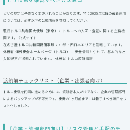
ビザの規定は予告なく変更されることがあります。特に2025年以降の最新運用
については、必ず以下の公式情報を参照してください。
駐日トルコ共和国大使館（東京）：
トルコへの入国・査証に関する主務機
関です。
公式サイト
在名古屋トルコ共和国総領事館：
中部・西日本エリアを管轄しています。
外務省 海外安全ホームページ（トルコ）：
安全情報と併せて、基本的な出
入国規定が掲載されています。
外務省 トルコ渡航情報
渡航前チェックリスト（企業・出張者向け）
トルコ出張を円滑に進めるためには、渡航者本人だけでなく、企業の管理部門
によるバックアップが不可欠です。出発の1ヶ月前までには着手すべき項目をリ
スト化しました。
【企業・管理部門向け】リスク管理と手配のチ