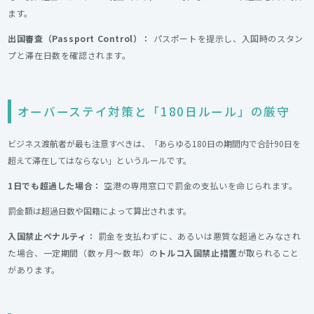
ます。
出国審査（Passport Control）：
パスポートを提示し、入国時のスタン
プと滞在日数を確認されます。
オーバーステイ対策と「180日ルール」の厳守
ビジネス渡航者が最も注意すべきは、「あらゆる180日の期間内で合計90日を
超えて滞在してはならない」というルールです。
1日でも超過した場合：
空港の専用窓口で罰金の支払いを命じられます。
罰金額は超過日数や国籍によって算出されます。
入国禁止ペナルティ：
罰金を支払わずに、あるいは悪質な超過とみなされ
た場合、一定期間（数ヶ月〜数年）の
トルコ入国禁止措置
が取られること
があります。