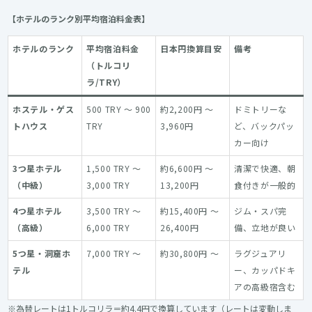
【ホテルのランク別平均宿泊料金表】
ホテルのランク
平均宿泊料金
日本円換算目安
備考
（トルコリ
ラ/TRY）
ホステル・ゲス
500 TRY ～ 900
約2,200円 ～
ドミトリーな
トハウス
TRY
3,960円
ど、バックパッ
カー向け
3つ星ホテル
1,500 TRY ～
約6,600円 ～
清潔で快適、朝
（中級）
3,000 TRY
13,200円
食付きが一般的
4つ星ホテル
3,500 TRY ～
約15,400円 ～
ジム・スパ完
（高級）
6,000 TRY
26,400円
備、立地が良い
5つ星・洞窟ホ
7,000 TRY ～
約30,800円 ～
ラグジュアリ
テル
ー、カッパドキ
アの高級宿含む
※為替レートは1トルコリラ＝約4.4円で換算しています（レートは変動しま