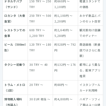
ドネルケバブ
150 TRY ～ 250
約660円 ～
軽食スタンドで
（サンド）
TRY
1,100円
の価格
ロカンタ（大衆
250 TRY ～ 500
約1,100円 ～
おかず数品とパ
食堂）
TRY
2,200円
ンのセット目安
レストランでの
600 TRY ～
約2,640円 ～
観光客向け店舗
食事
1,200 TRY
5,280円
でのディナー
ビール（500ml
120 TRY ～ 180
約528円 ～ 792
商店価格（飲食
缶）
TRY
円
店ではさらに高
額）
タクシー初乗り
30 TRY ～ 40
約132円 ～ 176
都市により異な
TRY
円
る、配車アプリ
推奨
トラム・メトロ
20 TRY ～
約88円 ～
イスタンブール
（1回）
カード利用時
博物館入場料
30 EUR 相当 ～
約4,800円 ～
ハギア・ソフィ
（外国人）
ア等はユーロ建