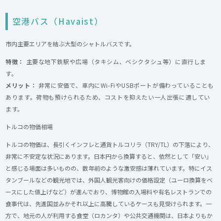
空港バス（Havaist）
市内主要エリアを結ぶ大型のシャトルバスです。
特徴：
主要な地下鉄駅や広場（タキシム、ベシクタシュ等）に直行しま
す。
メリット：
非常に安価で、車内にWi-FiやUSBポートが備わっていることも
あります。荷物も預けられるため、コストを抑えたい一人出張に適してい
ます。
トルコの物価相場
トルコの物価は、長引くインフレと通貨トルコリラ（TRY/TL）の下落により、
非常に不安定な状況にあります。日本円から換算すると、依然として「安い」
と感じる場面は多いものの、数年前のような激安感は薄れています。特にイス
タンブールなどの観光地では、外国人観光客向けの価格設定（ユーロ換算をベ
ースにした値上げなど）が進んでおり、博物館の入場料や有名レストランでの
食事代は、先進国並みかそれ以上に高騰しているケースも見受けられます。一
方で、地元の人が利用する食堂（ロカンタ）や公共交通機関は、日本よりもか