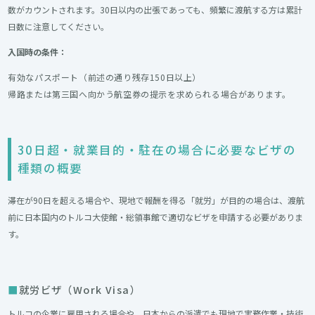
数がカウントされます。30日以内の出張であっても、頻繁に渡航する方は累計
日数に注意してください。
入国時の条件：
有効なパスポート（前述の通り残存150日以上）
帰路または第三国へ向かう航空券の提示を求められる場合があります。
30日超・就業目的・駐在の場合に必要なビザの
種類の概要
滞在が90日を超える場合や、現地で報酬を得る「就労」が目的の場合は、渡航
前に日本国内のトルコ大使館・総領事館で適切なビザを申請する必要がありま
す。
就労ビザ（Work Visa）
トルコの企業に雇用される場合や、日本からの派遣でも現地で実務作業・技術