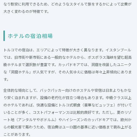
なり割安に利用できるため、どのようなスタイルで旅をするかによって出費が
大きく変わるのが特徴です。
ホテルの宿泊相場
トルコでの宿泊は、エリアによって特徴が大きく異なります。イスタンブール
では、旧市街や新市街にある一般的なホテルから、ボスポラス海峡を望む超高
級ホテルまで選択肢が豊富です。カッパドキアでは、洞窟を改装したユニーク
な「洞窟ホテル」が人気ですが、その人気ゆえに価格は年々上昇傾向にありま
す。
全体的な傾向として、バックパッカー向けのホステルや安宿は日本よりもかな
り安く泊まれますが、設備の老朽化が目立つ場合もあります。中級クラス以上
のホテルであれば、快適な設備とトルコ式朝食（豪華なビュッフェ）が付いて
いることが多く、コストパフォーマンスは比較的良好です。ただし、夏のリゾ
ート地（アンタルヤやボドルム）やハイシーズンのカッパドキアでは、欧州か
らの観光客で賑わうため、宿泊費はユーロ圏の基準に近い価格まで跳ね上がる
ことがあります。