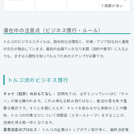
て換算が多い
滞在中の注意点（ビジネス慣行・ルール）
トルコのビジネススタイルは、欧米的な合理性と、中東・アジア的な対人重視
の文化が融合しています。最初の会議でいきなり本題（契約や数字）に入るよ
りも、まずは人間性を知ってもらうためのステップが必要です。
トルコ流のビジネス慣行
チャイ（紅茶）のおもてなし：
訪問先では、必ずといっていいほど「チャ
イ」が振る舞われます。これは単なる飲み物ではなく、歓迎の意を表す重
要な儀式です。すぐに本題に入らず、チャイを飲みながら家族のことや趣
味、トルコの印象などについて世間話（スモールトーク）をすることが、
信頼を得る第一歩となります。
意思決定のプロセス：
トルコの企業はトップダウン型が多く、最終決定権