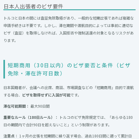
日本人出張者のビザ要件
トルコと日本の間には査証免除取極があり、一般的な短期出張であれば複雑な
申請手続きは不要です。しかし、滞在期間や渡航目的によっては事前に適切な
ビザ（査証）を取得しなければ、入国拒否や強制送還の対象となるリスクがあ
ります。
短期商用（30日以内）のビザ要否と条件（ビザ
免除・滞在許可日数）
日本国籍者が、会議への出席、商談、市場調査などの「短期商用」目的で渡航
する場合、
ビザを取得せずに入国が可能
です。
滞在可能期間：
最大90日間
重要なルール（180日ルール）：
トルコのビザ免除規定では、「あらゆる180
日の期間内で合計90日を超えないこと」という制限があります。
注意点：
1ヶ月の出張を短期間に繰り返す場合、過去180日間に遡って累計日