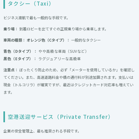
タクシー（Taxi）
ビジネス渡航で最も一般的な手段です。
乗り場：
到着ロビーを出てすぐの正規乗り場から乗車します。
車両の種類：
オレンジ色（Cタイプ）：
一般的なタクシー
青色（Dタイプ）：
やや高級な車両（SUVなど）
黒色（Eタイプ）：
ラグジュアリーな高級車
注意点：
ぼったくり防止のため、必ず「メーターを使用しているか」を確認し
てください。また、高速道路料金や橋の通行料が別途加算されます。支払いは
現金（トルコリラ）が確実ですが、最近はクレジットカード対応車も増えてい
ます。
空港送迎サービス（Private Transfer）
企業の安全管理上、最も推奨される手段です。