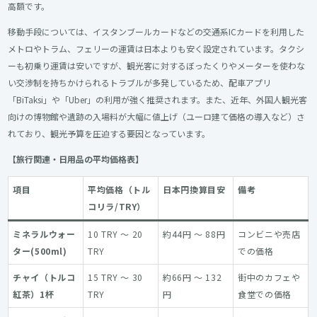
高額です。
移動手段については、イスタンブールカードなどの交通系ICカードを利用した
メトロやトラム、フェリーの運賃は日本よりも安く設定されています。タクシ
ーも初乗り運賃は安いですが、観光客に対するぼったくりやメーターを使わな
い交渉制を持ちかけられるトラブルが多発しているため、配車アプリ
「BiTaksi」や「Uber」の利用が強く推奨されます。また、近年、外国人観光客
向けの博物館や遺跡の入場料が大幅に値上げ（ユーロ建て価格の導入など）さ
れており、観光予算を圧迫する要因となっています。
【旅行関連・日用品の平均価格表】
項目
平均価格（トル
日本円換算目安
備考
コリラ/TRY）
ミネラルウォー
10 TRY ～ 20
約44円 ～ 88円
コンビニや売店
ター(500ml)
TRY
での価格
チャイ（トルコ
15 TRY ～ 30
約66円 ～ 132
街中のカフェや
紅茶）1杯
TRY
円
食堂での価格