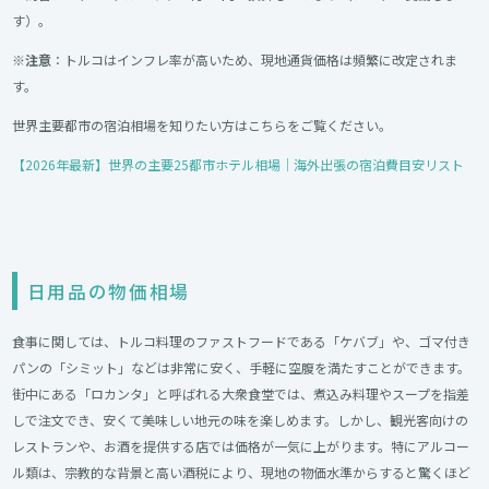
す）。
※
注意
：トルコはインフレ率が高いため、現地通貨価格は頻繁に改定されま
す。
世界主要都市の宿泊相場を知りたい方はこちらをご覧ください。
【2026年最新】世界の主要25都市ホテル相場｜海外出張の宿泊費目安リスト
日用品の物価相場
食事に関しては、トルコ料理のファストフードである「ケバブ」や、ゴマ付き
パンの「シミット」などは非常に安く、手軽に空腹を満たすことができます。
街中にある「ロカンタ」と呼ばれる大衆食堂では、煮込み料理やスープを指差
しで注文でき、安くて美味しい地元の味を楽しめます。しかし、観光客向けの
レストランや、お酒を提供する店では価格が一気に上がります。特にアルコー
ル類は、宗教的な背景と高い酒税により、現地の物価水準からすると驚くほど