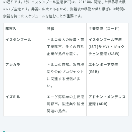
の通りです。特にイスタンブール空港 (IST)は、2019年に開港した世界最大級
のハブ空港です。非常に広大であるため、到着後の移動や乗り継ぎには時間に
余裕を持ったスケジュールを組むことが重要です。
都市名
特徴
主要空港（コード）
イスタンブール
トルコ最大の経済・商
イスタンブール空港
工業都市。多くの日系
(IST)
サビハ・ギョク
企業が拠点を置く。
チェン空港 (SAW)
アンカラ
トルコの首都。政府機
エセンボーア空港
関や公的プロジェクト
(ESB)
に関連する出張が多
い。
イズミル
エーゲ海沿岸の主要港
アドナン・メンデレス
湾都市。製造業や輸出
空港 (ADB)
関連の拠点。