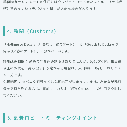
手荷物カート：
カートの使用にはクレジットカードまたはトルコリラ（紙
幣）での支払い（デポジット制）が必要な場合があります。
4. 税関（Customs）
「Nothing to Declare（申告なし／緑のゲート）」と「Goods to Declare（申
告あり／赤のゲート）」に分かれています。
持ち込み制限：
通貨の持ち込み制限はありませんが、5,000米ドル相当額
以上の外貨を「持ち出す」予定がある場合は、入国時に申告しておくとス
ムーズです。
免税範囲：
タバコや酒類などは免税範囲が決まっています。高価な業務用
機材を持ち込む場合は、事前に「カルネ（ATA Carnet）」の利用を検討し
てください。
5. 到着ロビー・ミーティングポイント