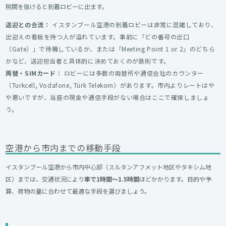
税関を抜けると到着ロビーに出ます。
送迎との合流：
イスタンブール空港の到着ロビーは非常に混雑しており、
出迎えの看板を持つ人が溢れています。事前に「どの番号の出口
（Gate）」で待機しているか、または「Meeting Point 1 or 2」のどちら
かなど、送迎担当者と具体的に決めておくのが鉄則です。
両替・SIMカード：
ロビーには多数の両替所や通信会社のカウンター
（Turkcell, Vodafone, Türk Telekom）があります。市内よりレートはや
や悪いですが、当座の現金や通信手段がない場合はここで確保しましょ
う。
空港から市内までの移動手段
イスタンブール空港から市内中心部（スルタンアフメット地区やタキシム地
区）までは、交通状況により
車で1時間〜1.5時間
ほどかかります。目的や予
算、荷物の量に合わせて最適な手段を選びましょう。