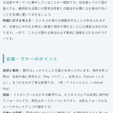
は社長やオーナーに集中していることが一般的です。担当者レベルで話が
進んでも、最終的な合意には意思決定者との面会が必要になる場合が多い
ことを念頭に置いておきましょう。
時間に対する考え方：
ビジネスの場では時間を守ることが求められます
が、渋滞などのやむを得ない事情で相手が遅れることには寛容な文化があ
ります。一方で、こちらが遅れる場合は必ず事前に連絡を入れるのがマナ
ーです。
会議・マナーのポイント
挨拶と敬称：
握手はしっかりとした力強さを持って行います。相手を呼ぶ
際は、名前の後に男性なら「Bey（ベイ）」、女性なら「Hanım（ハヌ
ム）」をつけるのが丁寧な表現です。（例：アフメットさん → Ahmet
Bey）
服装：
イスタンブールなどの大都市では、ビジネスウェアは非常に保守的
でフォーマルです。男性はダークスーツにネクタイ、女性もフォーマルな
スーツやセットアップが基本です。
宗教への配慮：
国民の多くがイスラム教徒です。お酒を控える人も多いた