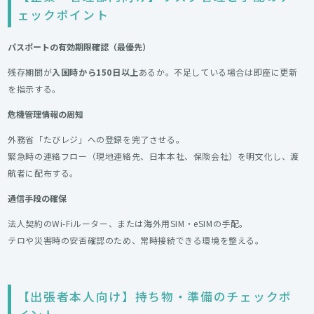
ェックポイント
パスポートの有効期限確認（最優先）
残存期間が
入国時から150日以上
あるか。不足している場合は即座に更新
を指示する。
危機管理情報の周知
外務省「たびレジ」への登録を完了させる。
緊急時の連絡フロー（現地連絡先、日本本社、保険会社）を明文化し、渡
航者に配布する。
通信手段の確保
法人契約のWi-Fiルーター、または海外用SIM・eSIMの手配。
テロや災害時の安否確認のため、常時接続できる環境を整える。
【出張者本人向け】持ち物・準備のチェックポ