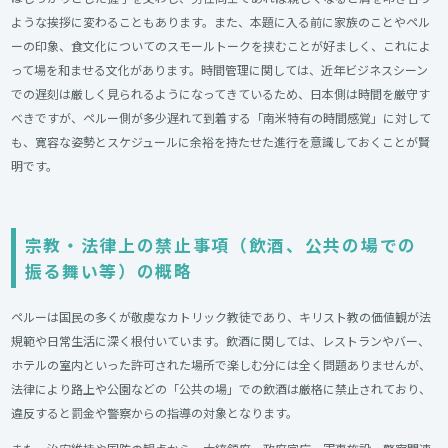
ような挨拶に変わることもあります。また、本題に入る前に家族のことやペル
ーの印象、食文化についてのスモールトークを挟むことが好ましく、これによ
って場を和ませる文化があります。時間管理に関しては、近年ビジネスシーン
での遅刻は厳しく見られるようになってきているため、日本側は時間を厳守す
べきですが、ペルー側が多少遅れて到着する「南米特有の時間感覚」に対して
も、寛容な姿勢とスケジュールに余裕を持たせた進行を意識しておくことが賢
明です。
宗教・法律上の禁止事項（飲酒、公共の場での
振る舞い等）の概略
ペルーは国民の多くが敬虔なカトリック教徒であり、キリスト教の価値観が法
規範や日常生活に深く根付いています。飲酒に関しては、レストランやバー、
ホテルの室内といった許可された場所で楽しむ分には全く問題ありませんが、
法律により路上や公園などの「公共の場」での飲酒は厳格に禁止されており、
違反すると罰金や警察からの指導の対象となります。