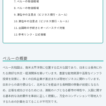
ペルーの物価相場
ペルーの物価相場
滞在中の注意点（ビジネス慣行・ルール）
滞在中の注意点（ビジネス慣行・ルール）
出国時の手続きとオーバーステイ対策
参考リンク・公式情報
ペルーの概要
ペルー共和国は、南米太平洋側に位置する広大な国であり、日本とは長年にわ
たる良好な外交・経済関係を築いています。豊富な鉱物資源や活発なインフラ
投資を背景に、多くの日系企業が進出または現地ビジネスに関わっています。
日本からの直行便はなく、北米などを経由する長時間の移動が前提となるた
め、出張を成功させるためには、渡航のハブとなる都市の特性や、入国に関す
る基本的な法的要件を事前に正しく把握し、万全のコンディションで現地入り
するための計画を立てることが不可欠です。