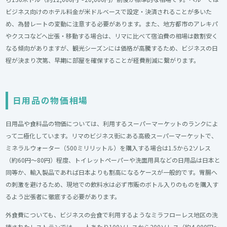
ビジネス向けのホテル料金が米ドルベースで設定・決済されることが多いた
め、為替レートの変動に注意する必要があります。また、地方都市のアレキパ
やクスコなどへ出張・移動する場合は、リマに比べて宿泊費の相場は数割安く
なる傾向がありますが、観光シーズンには価格が高騰するため、ビジネスの日
程が決まり次第、早期に部屋を確保することが経費削減に繋がります。
日用品の物価相場
日用品や食料品の物価については、利用するスーパーマーケットのランクによ
って二極化しています。リマのビジネス街にある高級スーパーマーケットで、
ミネラルウォーター（500ミリリットル）を購入する場合は1.5から2ソレス
（約60円〜80円）程度、トイレットペーパーや洗面用具などの日用品は日本と
同等か、輸入製品であれば日本よりも割高になるケースが一般的です。胃腸へ
の刺激を避けるため、現地での飲料水は必ず市販のボトル入りのものを購入す
るよう出張者に徹底する必要があります。
外食費についても、ビジネスの会食で利用するようなミラフローレス地区の洗
練されたレストランでは、一人あたり100ソレスから200ソレス（約4,000円〜