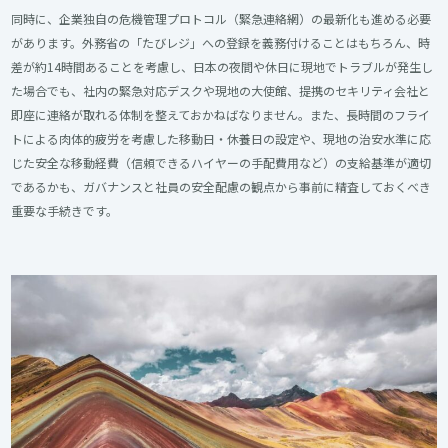
同時に、企業独自の危機管理プロトコル（緊急連絡網）の最新化も進める必要
があります。外務省の「たびレジ」への登録を義務付けることはもちろん、時
差が約14時間あることを考慮し、日本の夜間や休日に現地でトラブルが発生し
た場合でも、社内の緊急対応デスクや現地の大使館、提携のセキリティ会社と
即座に連絡が取れる体制を整えておかねばなりません。また、長時間のフライ
トによる肉体的疲労を考慮した移動日・休養日の設定や、現地の治安水準に応
じた安全な移動経費（信頼できるハイヤーの手配費用など）の支給基準が適切
であるかも、ガバナンスと社員の安全配慮の観点から事前に精査しておくべき
重要な手続きです。