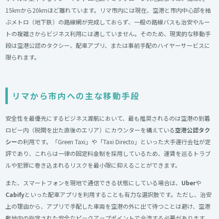
15kmから20kmほど離れています。リマ市内には現在、空港と市内中心部を結
ぶメトロ（地下鉄）の路線網が完成しておらず、一般の路線バスも治安やルー
トの複雑さからビジネス利用には適していません。そのため、現実的な移動手
段は空港公認のタクシー、配車アプリ、または事前手配のハイヤーサービスに
限られます。
リマから市内への主な移動手段
安全性を最優先にするビジネス渡航において、最も推奨されるのは空港の到着
ロビー内（税関を出た直後のエリア）にカウンターを構えている
空港公認タク
シー
の利用です。「Green Taxi」や「Taxi Directo」といった大手運行会社が定
評であり、これらは一律の固定料金制を採用しているため、運賃を巡るトラブ
ルや犯罪に巻き込まれるリスクを最小限に抑えることができます。
また、スマートフォンを現地で通信できる状態にしている場合は、
Uber
や
Cabify
といった配車アプリを利用することも有力な選択肢です。ただし、治安
上の理由から、アプリで手配した車両を空港の外に出て待つことは避け、空港
敷地内の指定された安全なピックアップポイントで合流する必要があります。