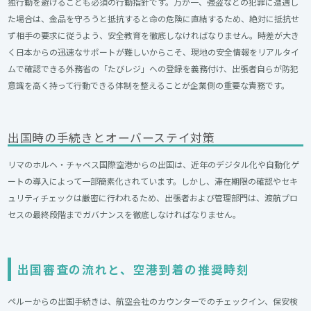
独行動を避けることも必須の行動指針です。万が一、強盗などの犯罪に遭遇し
た場合は、金品を守ろうと抵抗すると命の危険に直結するため、絶対に抵抗せ
ず相手の要求に従うよう、安全教育を徹底しなければなりません。時差が大き
く日本からの迅速なサポートが難しいからこそ、現地の安全情報をリアルタイ
ムで確認できる外務省の「たびレジ」への登録を義務付け、出張者自らが防犯
意識を高く持って行動できる体制を整えることが企業側の重要な責務です。
出国時の手続きとオーバーステイ対策
リマのホルヘ・チャベス国際空港からの出国は、近年のデジタル化や自動化ゲ
ートの導入によって一部簡素化されています。しかし、滞在期限の確認やセキ
ュリティチェックは厳密に行われるため、出張者および管理部門は、渡航プロ
セスの最終段階までガバナンスを徹底しなければなりません。
出国審査の流れと、空港到着の推奨時刻
ペルーからの出国手続きは、航空会社のカウンターでのチェックイン、保安検