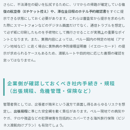
さらに、不法滞在の疑いを払拭するために、リマからの帰路が確定している
往
復の航空券（Eチケット控え）や、滞在全日程のホテル予約確認書
をすぐに提
示できる状態にしておく必要があります。これらは審査官から提示を求められ
た際にスマートフォンなどのデジタル画面だけでなく、通信トラブルを想定し
て必ず紙に印刷したものを手荷物として携行させることが実務上の重要なポイ
ントとなります。また、業務内容によっては、ペルー国内の特定の地域（アマ
ゾン地域など）に赴く場合に黄熱病の予防接種証明書（イエローカード）の提
示が求められるケースもあるため、渡航ルートや目的地に応じた書類の確認を
怠ってはなりません。
企業側が確認しておくべき社内手続き・規程
（出張規程、危機管理・保険など）
管理者側としては、出張者が南米という遠方で直面し得るあらゆるリスクを想
定し、
出張規程
に準じた安全網を敷く責任があります。ペルー現地での病気や
ケガ、テロや強盗などの犯罪被害を包括的にカバーできる海外旅行保険（ビジ
ネス渡航向けプラン）も有効でしょう。