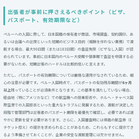
出張者が事前に押さえるべきポイント（ビザ、
パスポート、有効期限など）
ペルーへの入国に際して、日本国籍の保有者が商談、市場調査、契約調印、あ
るいは会議への出席といった短期のビジネス目的（報酬を伴わない業務）で渡
航する場合、最大90日間（または183日間）の査証免除（ビザなし入国）が認
められています。事前に日本国内のペルー大使館や領事館で査証を申請する必
要がないため、短期出張のハードルは比較的低いと言えます。
ただし、パスポートの有効期限については厳格な運用がなされているため、細
心の注意が必要です。ペルー入国時点で、パスポートの有効残存期間が
6ヶ月
以上
残っていることが必須条件となります。この基準を満たしていない場合、
経由地（特にアメリカなど）での航空機への搭乗拒否や、ホルヘ・チャベス国
際空港での入国拒否といった重大なトラブルに発展するため、渡航が決定した
段階で管理部門は出張者のパスポート期限を最優先で確認し、必要であれば速
やかに更新を促す必要があります。さらに、入国審査時には帰路の航空券（E
チケット控え）の提示を求められることがあるため、これらもすぐに提示でき
るよう準備させておくことが、企業の安全な渡航管理には欠かせません。