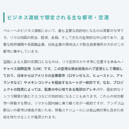
ビジネス渡航で想定される主な都市・空港
ペルーへのビジネス渡航において、最も主要な目的地となるのは首都の
リマ
で
す。リマは同国の政治、経済、金融、そして文化の圧倒的な中心地であり、主
要な政府機関や多国籍企業、日系企業の現地法人や駐在員事務所の大半がこの
都市に集中しています。
空路による入国の玄関口となるのは、リマ近郊のカヤオ市に位置する
ホルヘ・
チャベス国際空港（LIM）です。この空港は南米屈指のハブ空港として機能し
ており、日本からはアメリカの主要都市（ロサンゼルス、ヒューストン、アト
ランタなど）やメキシコシティを経由するルートが一般的です。なお、プロジ
ェクトの性質によっては、鉱業の中心地である南部のアレキパ
や、歴史的なイ
ンフラ開発が進むクスコなどが目的地になることもあります。これらの地方都
市へ移動する際は、リマから国内線に乗り継ぐ形が一般的ですが、アンデス山
脈沿いの都市は標高が高いため、移動スケジュールには高山病対策も含めた余
裕を持たせることが推奨されます。