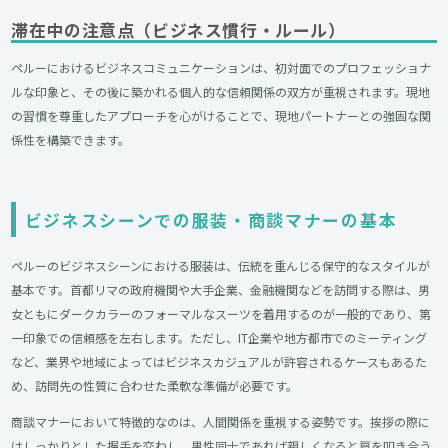
滞在中の注意点（ビジネス慣行・ルール）
ペルーにおけるビジネスコミュニケーションは、初対面でのプロフェッショナ
ルな印象と、その後に築かれる個人的な信頼関係の双方が重視されます。現地
の習慣を尊重したアプローチを心がけることで、現地パートナーとの強固な関
係性を構築できます。
ビジネスシーンでの服装・商談マナーの基本
ペルーのビジネスシーンにおける服装は、伝統を重んじる保守的なスタイルが
基本です。首都リマの政府機関や大手企業、金融機関などを訪問する際は、男
女ともにダークカラーのフォーマルなスーツを着用するのが一般的であり、第
一印象での信頼感を左右します。ただし、IT企業や地方都市でのミーティング
など、業界や地域によってはビジネスカジュアルが許容されるケースもあるた
め、訪問先の性質に合わせた柔軟な準備が必要です。
商談マナーにおいて特徴的なのは、人間関係を重視する姿勢です。挨拶の際に
はしっかりとした握手を交わし、男性同士であれば親しくなると肩を叩き合う