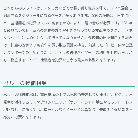
日本からのフライトは、アメリカなどでの長い乗り継ぎを経て、リマへ深夜に
到着するスケジュールになるケースが多々あります。深夜の移動は、日中に比
べて空港周辺の犯罪リスクが高まるため、より一層の警戒が必要です。どれほ
ど疲れていても、空港の建物の外で客引きを行っている非正規のタクシー（偽
タクシー）には絶対に付いて行ってはなりません。深夜着の便を利用する場合
は、料金の安さよりも安全を買い取る意識を持ち、前述した「ロビー内の公認
カウンターでの手配」または「ホテルの送迎ハイヤー」の利用を社内ルールと
して徹底することが、出張者を犯罪から守る最大の防壁となります。
ペルーの物価相場
ペルーの物価相場は、南米地域の中では比較的安定していますが、ビジネス出
張者が滞在するリマの近代的なエリア（サン・イシドロ地区やミラフローレス
地区など）に限っては、ローカルなイメージとは異なり、先進国に近いコスト
感覚が必要となります。