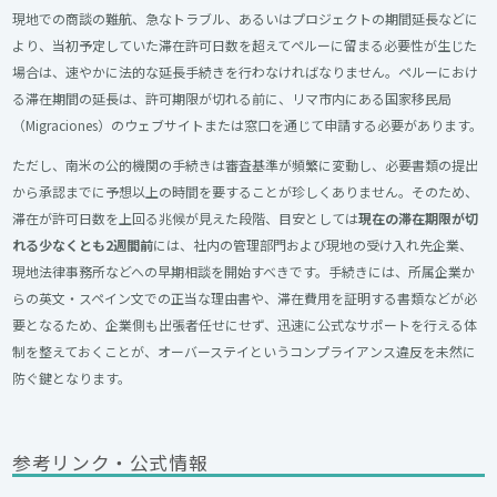
現地での商談の難航、急なトラブル、あるいはプロジェクトの期間延長などに
より、当初予定していた滞在許可日数を超えてペルーに留まる必要性が生じた
場合は、速やかに法的な延長手続きを行わなければなりません。ペルーにおけ
る滞在期間の延長は、許可期限が切れる前に、リマ市内にある国家移民局
（Migraciones）のウェブサイトまたは窓口を通じて申請する必要があります。
ただし、南米の公的機関の手続きは審査基準が頻繁に変動し、必要書類の提出
から承認までに予想以上の時間を要することが珍しくありません。そのため、
滞在が許可日数を上回る兆候が見えた段階、目安としては
現在の滞在期限が切
れる少なくとも2週間前
には、社内の管理部門および現地の受け入れ先企業、
現地法律事務所などへの早期相談を開始すべきです。手続きには、所属企業か
らの英文・スペイン文での正当な理由書や、滞在費用を証明する書類などが必
要となるため、企業側も出張者任せにせず、迅速に公式なサポートを行える体
制を整えておくことが、オーバーステイというコンプライアンス違反を未然に
防ぐ鍵となります。
参考リンク・公式情報