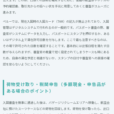
予約確認書、取引先からの招へい状を手元に用意しておくと審査がスムーズに
進みます。
ペルーでは、現在入国時の入国カード（TAM）の記入が廃止されており、入国
管理はデジタルシステムで行われるのが一般的です。パスポート審査の際、審
査官がシステムにデータを入力し、パスポートにスタンプを押印するか、ある
いはデジタル上で滞在許可日数を付与します。ここで最も注意すべきなのは、
その場で許可された日数を確認することです。基本的には出張日程を満たす日
数が与えられますが、審査官の裁量で短く設定されてしまうケースも稀にある
ため、自身の滞在予定と相違がないか、スタンプの日付や審査官への直接の確
認を怠らないようにしてください。
荷物受け取り・税関申告（多額現金・申告品が
ある場合のポイント）
入国審査を無事に通過した後は、バゲージリクレームエリアへ移動し、航空会
社に預けたスーツケースなどの荷物を回収します。荷物を受け取ったら、出口