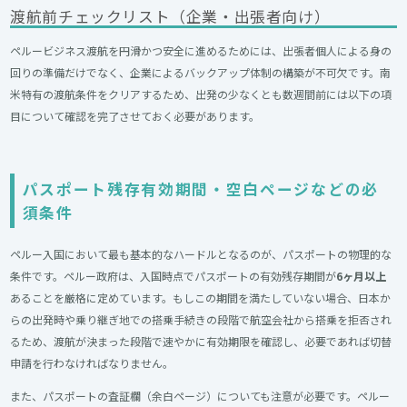
渡航前チェックリスト（企業・出張者向け）
ペルービジネス渡航を円滑かつ安全に進めるためには、出張者個人による身の
回りの準備だけでなく、企業によるバックアップ体制の構築が不可欠です。南
米特有の渡航条件をクリアするため、出発の少なくとも数週間前には以下の項
目について確認を完了させておく必要があります。
パスポート残存有効期間・空白ページなどの必
須条件
ペルー入国において最も基本的なハードルとなるのが、パスポートの物理的な
条件です。ペルー政府は、入国時点でパスポートの有効残存期間が
6ヶ月以上
あることを厳格に定めています。もしこの期間を満たしていない場合、日本か
らの出発時や乗り継ぎ地での搭乗手続きの段階で航空会社から搭乗を拒否され
るため、渡航が決まった段階で速やかに有効期限を確認し、必要であれば切替
申請を行わなければなりません。
また、パスポートの査証欄（余白ページ）についても注意が必要です。ペルー