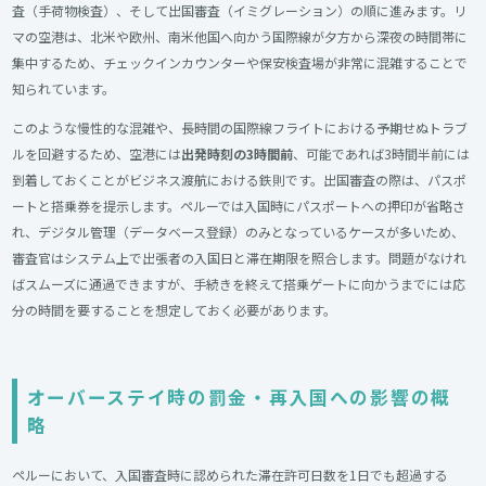
査（手荷物検査）、そして出国審査（イミグレーション）の順に進みます。リ
マの空港は、北米や欧州、南米他国へ向かう国際線が夕方から深夜の時間帯に
集中するため、チェックインカウンターや保安検査場が非常に混雑することで
知られています。
このような慢性的な混雑や、長時間の国際線フライトにおける予期せぬトラブ
ルを回避するため、空港には
出発時刻の3時間前
、可能であれば3時間半前には
到着しておくことがビジネス渡航における鉄則です。出国審査の際は、パスポ
ートと搭乗券を提示します。ペルーでは入国時にパスポートへの押印が省略さ
れ、デジタル管理（データベース登録）のみとなっているケースが多いため、
審査官はシステム上で出張者の入国日と滞在期限を照合します。問題がなけれ
ばスムーズに通過できますが、手続きを終えて搭乗ゲートに向かうまでには応
分の時間を要することを想定しておく必要があります。
オーバーステイ時の罰金・再入国への影響の概
略
ペルーにおいて、入国審査時に認められた滞在許可日数を1日でも超過する