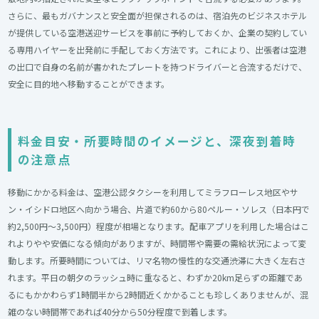
さらに、最もガバナンスと安全面が担保されるのは、宿泊先のビジネスホテル
が提供している空港送迎サービスを事前に予約しておくか、企業の契約してい
る専用ハイヤーを出発前に手配しておく方法です。これにより、出張者は空港
の出口で自身の名前が書かれたプレートを持つドライバーと合流するだけで、
安全に目的地へ移動することができます。
料金目安・所要時間のイメージと、深夜到着時
の注意点
移動にかかる料金は、空港公認タクシーを利用してミラフローレス地区やサ
ン・イシドロ地区へ向かう場合、片道で約60から80ペルー・ソレス（日本円で
約2,500円〜3,500円）程度が相場となります。配車アプリを利用した場合はこ
れよりやや安価になる傾向がありますが、時間帯や需要の需給状況によって変
動します。所要時間については、リマ名物の慢性的な交通渋滞に大きく左右さ
れます。平日の朝夕のラッシュ時に重なると、わずか20km足らずの距離であ
るにもかかわらず1時間半から2時間近くかかることも珍しくありませんが、混
雑のない時間帯であれば40分から50分程度で到着します。