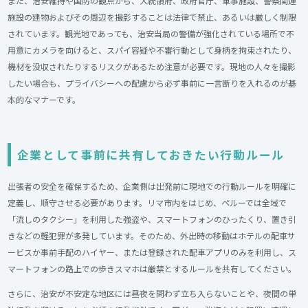
また、治安維持や国防の観点から、大統領府、政府官庁、軍事施設、警察関連
施設の建物およびその周辺を撮影することは法律で禁止、あるいは厳しく制限
されています。観光地であっても、治安当局の警備が強化されている場所で不
用意にカメラを向けると、スパイ容疑や不審行動として身柄を拘束されたり、
機材を没収されたりするリスクがあるため注意が必要です。現地の人々を撮影
したい場合も、プライバシーへの配慮から必ず事前に一言断りを入れるのが基
本的なマナーです。
企業として事前に共有しておきたい行動ルール
出張者の安全を確保するため、企業側は出発前に現地での行動ルールを明確に
定義し、順守させる必要があります。リマ市内をはじめ、ペルーでは全域で
「流しのタクシー」を利用した強盗や、スマートフォンのひったくり、置き引
きなどの軽犯罪が多発しています。そのため、外出時の移動はホテルの配車サ
ービスか事前手配のハイヤー、または登録された配車アプリのみを利用し、ス
マートフォンの路上での歩きスマホは厳禁とするルールを共有してください。
さらに、治安が不安定な地区には昼夜を問わず立ち入らないことや、夜間の単