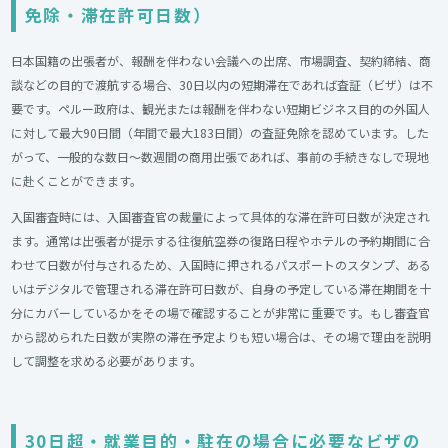
免除・滞在許可日数）
日本国籍の出張者が、報酬を伴わない会議への出席、市場調査、契約締結、商
談などの目的で渡航する場合、30日以内の短期滞在であれば査証（ビザ）は不
要です。ペルー政府は、観光または報酬を伴わない短期ビジネス目的の外国人
に対して最大90日間（年間で最大183日間）の査証免除を認めています。した
がって、一般的な数日〜数週間の商用出張であれば、事前の手続きなしで現地
に赴くことができます。
入国審査時には、入国審査官の裁量によって具体的な滞在許可日数が決定され
ます。通常は出張者が提示する往復航空券の復路日程やホテルの予約期間に合
わせて日数が付与されるため、入国時に押されるパスポートのスタンプ、ある
いはデジタルで管理される滞在許可日数が、自身の予定している滞在期間を十
分にカバーしているかをその場で確認することが非常に重要です。もし審査官
から認められた日数が実際の滞在予定よりも短い場合は、その場で理由を説明
して調整を求める必要があります。
30日超・就業目的・駐在の場合に必要なビザの