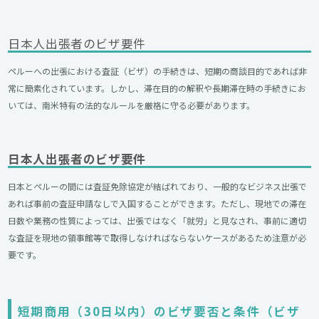
日本人出張者のビザ要件
ペルーへの出張における査証（ビザ）の手続きは、短期の商談目的であれば非
常に簡素化されています。しかし、滞在目的の解釈や長期滞在時の手続きにお
いては、南米特有の法的なルールを厳格に守る必要があります。
日本人出張者のビザ要件
日本とペルーの間には査証免除協定が結ばれており、一般的なビジネス出張で
あれば事前の査証申請なしで入国することができます。ただし、現地での滞在
日数や業務の性質によっては、出張ではなく「就労」と見なされ、事前に適切
な査証を現地の領事館等で取得しなければならないケースがあるため注意が必
要です。
短期商用（30日以内）のビザ要否と条件（ビザ