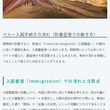
ペルー入国手続きの流れ（到着空港での動き方）
国際線が到着すると、旅客は「Control de Inmigración（入国審査）」の案内
に従って通路を進み、入国審査場へと向かいます。時間帯によっては多くのフ
ライトが重なり、審査場が大変混雑することもあるため、事前の流れを把握し
ておくことで焦らずに対応することができます。
入国審査（Immigration）での流れと注意点
入国審査場に到着したら、外国人用の列に並んで順番を待ちます。自分の番に
なったら審査官にパスポートを提示し、入国の目的を問われた際には、事前に
確認した通り「商談」や「会議への出席」といった短期ビジネスであることを
伝えます。この際、口頭での説明を補完するために、復路の航空券やホテルの