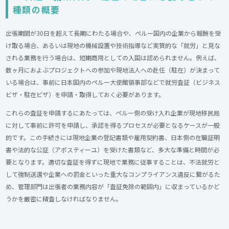
種類の概要
出張期間が30日を超えて長期にわたる場合や、ペルー国内の企業から報酬を受
け取る場合、あるいは現地の機械設置や技術指導など実質的な「就労」と見な
される業務を行う場合は、短期商用としての入国は認められません。例えば、
数ヶ月におよぶプロジェクトへの参加や現地法人への赴任（駐在）が決まって
いる場合は、事前に日本国内のペルー大使館領事部などで就労査証（ビジネス
ビザ・駐在ビザ）を申請・取得しておく必要があります。
これらの査証を申請するにあたっては、ペルー側の受け入れ企業が現地移民局
に対して事前に許可を申請し、承認を得るプロセスが必要となるケースが一般
的です。この手続きには現地企業の登記書類や雇用契約書、日本側の在職証明
書や法的な公証（アポスティーユ）を受けた書類など、多大な準備と時間が必
要となります。適切な査証を得ずに現地で業務に従事することは、不法就労と
して強制送還や企業への罰金といった重大なコンプライアンス違反に繋がるた
め、管理部門は出張者の業務内容が「査証免除の範囲内」に収まっているかど
うかを厳密に精査しなければなりません。