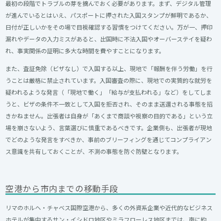
最初の段階でトラブルの芽を摘んでおく必要があります。まず、デジタル管理
が進んでいるとはいえ、パスポートに押された入国スタンプが鮮明であるか、
日付が正しいかをその場で目視確認する習慣をつけてください。万が一、押印
漏れやデータの入力ミスがあると、出国時に不法入国やオーバーステイを疑わ
れ、事実関係の証明に多大な時間を費やすことになります。
また、査証免除（ビザなし）で入国する以上、現地で「報酬を伴う労働」を行
うことは厳格に禁止されています。入国審査の際に、現地での実質的な就労を
疑われるような発言（「現地で働く」「給与が支払われる」など）をしてしま
うと、ビザの条件不一致として入国を拒否され、そのまま送還される事態を招
きかねません。出張者は自身が「あくまで商談や視察の目的である」という立
場を崩さないよう、言葉選びに慎重であるべきです。企業側も、出張者が現地
でどのような発言をすべきか、事前のブリーフィングを通じてコンプライアン
ス意識を共有しておくことが、不測の事態を防ぐ防壁となります。
空港から市内までの移動手段
リマのホルヘ・チャベス国際空港から、多くの外資系企業や近代的なビジネス
ホテルが集中するサン・イシドロ地区やミラフローレス地区までは、南に約