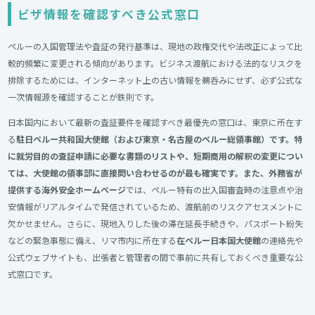
ビザ情報を確認すべき公式窓口
ペルーの入国管理法や査証の発行基準は、現地の政権交代や法改正によって比
較的頻繁に変更される傾向があります。ビジネス渡航における法的なリスクを
排除するためには、インターネット上の古い情報を鵜呑みにせず、必ず公式な
一次情報源を確認することが鉄則です。
日本国内において最新の査証要件を確認すべき最優先の窓口は、東京に所在す
る
駐日ペルー共和国大使館（および東京・名古屋のペルー総領事館）です。特
に就労目的の査証申請に必要な書類のリストや、短期商用の解釈の変更につい
ては、大使館の領事部に直接問い合わせるのが最も確実です。また、外務省が
提供する海外安全ホームページ
では、ペルー特有の出入国審査時の注意点や治
安情報がリアルタイムで発信されているため、渡航前のリスクアセスメントに
欠かせません。さらに、現地入りした後の滞在延長手続きや、パスポート紛失
などの緊急事態に備え、リマ市内に所在する
在ペルー日本国大使館
の連絡先や
公式ウェブサイトも、出張者と管理者の間で事前に共有しておくべき重要な公
式窓口です。