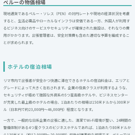
ペルーの物価相場
現地通貨であるペルー・ソレス（PEN）の対円レートや現地の経済状況を考慮
すると、生活必需品やローカルなインフラは安価である一方、外国人が利用す
るビジネス向けのサービスやセキュリティが確保された施設は、それなりの費
用がかかります。出張管理者は、安全対策費も含めた適切な予算を編成するこ
とが求められます。
ホテルの宿泊相場
リマ市内で出張者が安全かつ快適に滞在できるホテルの宿泊料金は、エリアと
グレードによって大きく左右されます。企業の役員クラスが利用するような、
セキュリティが極めて強固な外資系の5つ星高級ホテルや、ビジネスセンター
が充実した最上級のホテルの場合、1泊あたりの相場は150米ドルから300米ド
ル（日本円で約23,000円〜46,000円）程度となります。
一方で、一般的な日系企業の出張に適した、清潔でWi-Fi環境が整い、24時間の
警備体制がある4つ星クラスのビジネスホテルであれば、1泊あたり80米ドルか
ら130米ドル（約12,000円〜20,000円）前後が標準的な相場です。ペルーでは