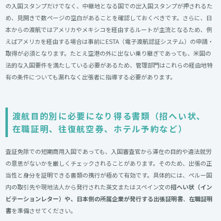
の入国スタンプだけでなく、中継地となる国での出入国スタンプが押されるた
め、見開きで数ページの空白があることを確認しておくべきです。さらに、日
本からの渡航ではアメリカやメキシコを経由するルートが主流となるため、例
えばアメリカを経由する場合は事前にESTA（電子渡航認証システム）の申請・
取得が必須となります。たとえ空港の外に出ない乗り継ぎであっても、米国の
法的な入国要件を満たしている必要があるため、管理部門はこれらの経由地特
有の条件についても漏れなく出張者に指導する必要があります。
渡航目的別に必要になり得る書類（招へい状、
在職証明、往復航空券、ホテル予約など）
査証免除での短期商用入国であっても、入国審査官から滞在の目的や違法就労
の意思がないかを厳しくチェックされることがあります。そのため、出張の正
当性と身分を証明できる書類の携行が極めて有効です。具体的には、ペルー国
内の取引先や現地法人から発行された英文またはスペイン文の
招へい状（イン
ビテーションレター）や、日本側の所属企業が発行する出張証明書
、
在職証明
書
を準備させてください。