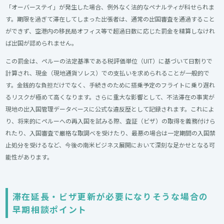
「オーバーステイ」が発生した場合、例外なく法的なペナルティが科せられま
す。期限を過ぎて滞在してしまった出張者は、通常の出国審査を通過すること
ができず、空港内の移民局オフィス等で超過日数に応じた罰金を精算しなけれ
ば出国が認められません。
この罰金は、ペルーの法定基準である税評価単位（UIT）に基づいて日割りで
計算され、現金（現地通貨ソレス）での支払いを求められることが一般的で
す。金銭的な負担だけでなく、手続きのために搭乗予定のフライトに乗り遅れ
るリスクが極めて高くなります。さらに重大な影響として、不法滞在の事実が
現地の出入国管理データベースに公式な違反歴として記録されます。これによ
り、将来的にペルーへの再入国を試みる際、査証（ビザ）の取得を義務付けら
れたり、入国審査で厳格な取調べを受けたり、最悪の場合は一定期間の入国禁
止処分を受けるなど、今後の南米ビジネス展開において深刻な足かせとなる可
能性があります。
滞在延長・ビザ更新が必要になりそうな場合の
早期相談ポイント