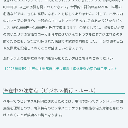
8,000円）以上の予算を見ておくべきです。世界的に評価の高いペルー料理の
名店などでは、さらに高額になることも珍しくありません。対して、ホテル内
のカフェでの軽食や、一般的なファストフードであれば1食あたり25から40ソ
レス（約1,000円〜1,600円）程度で収まります。企業としては、出張者が治安
の悪いエリアの安価なローカル食堂に迷い込んでトラブルに巻き込まれるのを
防ぐためにも、安全が担保された店舗での飲食を前提とした、十分な額の日当
や交際費を設定しておくことが望ましいと言えます。
海外ホテルの価格推移や平均相場が知りたい方はこちらをご覧ください。
【2026年最新】世界の主要都市ホテル相場｜海外出張の宿泊費目安リスト
滞在中の注意点（ビジネス慣行・ルール）
ペルーでのビジネスを円滑に進めるためには、現地の熱心でフレンドリーな国
民性を理解しつつ、南米特有のビジネスエチケットや厳格な治安対策を身につ
けておくことが成功への鍵となります。