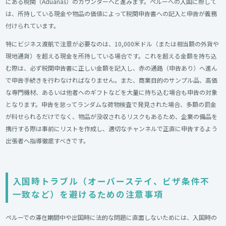
にある税関（Aduanas）のカウンターへと進みます。ペルーへの入国に際して
は、所持している現金や物品の価値によって税関申告書への記入と申告が義務
付けられています。
特にビジネス渡航で注意が必要なのは、10,000米ドル（または相当額の外貨や
現地通貨）を超える現金を所持している場合です。これを超える金額を持ち込
む際は、必ず税関申告書に正しい金額を記入し、赤の通路（申告あり）へ進ん
で申告手続きを行わなければなりません。また、商業目的のサンプル品、高価
な専門機材、あるいは他者へのギフトなどを大量に持ち込む場合も申告の対象
となります。申告を怠ってランダムな荷物検査で発見された場合、多額の罰金
が科せられるだけでなく、物品が没収されるリスクもあるため、企業の備品を
携行する際は事前にリストを作成し、適切なチャンネルで正直に申告するよう
出張者へ指導徹底すべきです。
入国時トラブル（オーバーステイ、ビザ条件不
一致など）を避けるための注意事項
ペルーでの滞在期間中や出国時に法的な問題に直面しないためには、入国時の