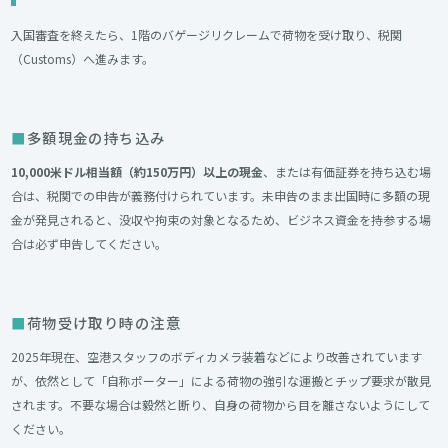
入国審査を終えたら、1階のバゲージリクレームで荷物を受け取り、税関
（Customs）へ進みます。
多額現金の持ち込み
10,000米ドル相当額（約150万円）以上の現金
、または有価証券を持ち込む場
合は、税関での申告が義務付けられています。未申告のまま出国時に多額の現
金が発見されると、没収や拘束の対象となるため、ビジネス資金を持参する場
合は必ず申告してください。
荷物受け取り時の注意
2025年現在、空港スタッフのボディカメラ装着などにより改善されています
が、依然として「自称ポーター」による荷物の強引な運搬とチップ要求が散見
されます。不要な場合は毅然と断り、自身の荷物から目を離さないようにして
ください。