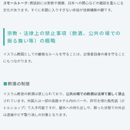
スモールトーク:
商談前には家族や健康、日本への関心などの雑談を重んじる
文化があります。すぐに本題に入りすぎない余裕が信頼構築の鍵です。
宗教・法律上の禁止事項（飲酒、公共の場での
振る舞い等）の概略
イスラム教国としての厳格なルールを守ることは、出張者自身の身を守ること
にもつながります。
飲酒の制限
イスラム教徒の飲酒は禁じられており、
公共の場での飲酒は法律で厳しく禁止
されています。外国人は一部の高級ホテル内のバーや、許可を得た販売店（ボ
トルショップ）で入手可能ですが、屋外への持ち出しや、酔った状態での外出
は逮捕やビザ取り消しの対象となります。