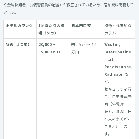
や金属探知機、武装警備員の配置）が徹底されているため、宿泊費は高騰して
います。
ホテルのランク
1泊あたりの相
日本円目安
特徴・代表的な
場（タカ）
ホテル
特級（5つ星）
20,000 〜
約2.5万 〜 4.5
Westin,
35,000 BDT
万円
InterContine
ntal,
Renaissance,
Radisson
な
ど。
セキュリティ万
全、自家発電完
備（停電対
策）、清潔。日
本人の多くがこ
こを利用しま
す。