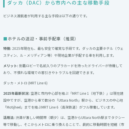
ダッカ（DAC）から市内への主な移動手段
ビジネス渡航者が利用する主な手段は以下の通りです。
ホテルの送迎・事前手配車（推奨）
特徴:
2025年現在も、最も安全で確実な手段です。ダッカの主要ホテル（ウェ
スティン、ル・メリディアン等）や現地企業が手配する車を利用します。
メリット:
到着ロビーで名前入りのプラカードを持ったドライバーが待機して
おり、不慣れな環境での客引きやトラブルを回避できます。
ダッカ・メトロ (MRT Line 6)
2025年最新状況:
空港と市内中心部を結ぶ「MRT Line 1（地下鉄）」は現在建
設中ですが、空港から車で数分の「Uttara North」駅から、ビジネスの中心地
「Motijheel」までを結ぶMRT Line 6（高架鉄道）がフル稼働しています。
活用法:
渋滞が激しい時間帯（朝夕）は、空港からUttara North駅までタクシー
等で移動し、そこからメトロに乗り換えることで、劇的に移動時間を短縮（市