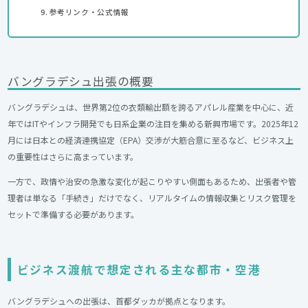
参考リンク・公式情報
バングラデシュ出張の概要
バングラデシュは、世界第2位の衣類輸出額を誇るアパレル産業を中心に、近
年ではITやインフラ開発でも日系企業の注目を集める新興市場です。2025年12
月には日本との経済連携協定（EPA）交渉が大筋合意に至るなど、ビジネス上
の重要性はさらに高まっています。
一方で、政情や治安の急激な変化が起こりやすい側面もあるため、出張者や管
理者は単なる「手続き」だけでなく、リアルタイムの情報収集とリスク管理を
セットで準備する必要があります。
ビジネス渡航で想定される主な都市・空港
バングラデシュへの出張は、首都ダッカが拠点となります。