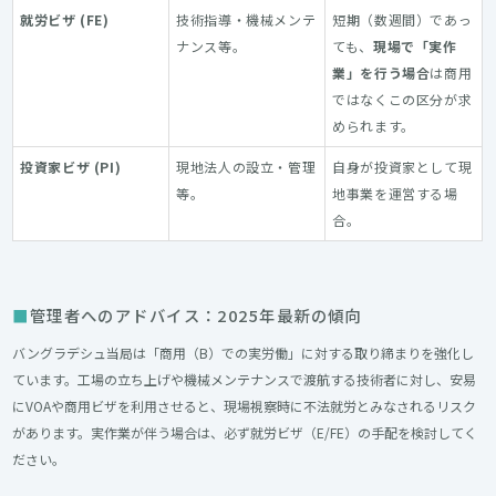
就労ビザ (FE)
技術指導・機械メンテ
短期（数週間）であっ
ナンス等。
ても、
現場で「実作
業」を行う場合
は商用
ではなくこの区分が求
められます。
投資家ビザ (PI)
現地法人の設立・管理
自身が投資家として現
等。
地事業を運営する場
合。
管理者へのアドバイス：2025年最新の傾向
バングラデシュ当局は「商用（B）での実労働」に対する取り締まりを強化し
ています。工場の立ち上げや機械メンテナンスで渡航する技術者に対し、安易
にVOAや商用ビザを利用させると、現場視察時に不法就労とみなされるリスク
があります。実作業が伴う場合は、必ず就労ビザ（E/FE）の手配を検討してく
ださい。