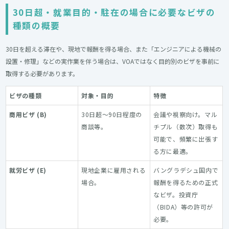
30日超・就業目的・駐在の場合に必要なビザの
種類の概要
30日を超える滞在や、現地で報酬を得る場合、また「エンジニアによる機械の
設置・修理」などの実作業を伴う場合は、VOAではなく目的別のビザを事前に
取得する必要があります。
ビザの種類
対象・目的
特徴
商用ビザ (B)
30日超〜90日程度の
会議や視察向け。マル
商談等。
チプル（数次）取得も
可能で、頻繁に出張す
る方に最適。
就労ビザ (E)
現地企業に雇用される
バングラデシュ国内で
場合。
報酬を得るための正式
なビザ。投資庁
（BIDA）等の許可が
必要。