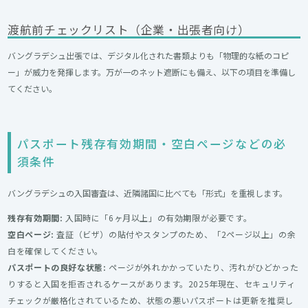
渡航前チェックリスト（企業・出張者向け）
バングラデシュ出張では、デジタル化された書類よりも「物理的な紙のコピ
ー」が威力を発揮します。万が一のネット遮断にも備え、以下の項目を準備し
てください。
パスポート残存有効期間・空白ページなどの必
須条件
バングラデシュの入国審査は、近隣諸国に比べても「形式」を重視します。
残存有効期間:
入国時に「6ヶ月以上」の有効期限が必要です。
空白ページ:
査証（ビザ）の貼付やスタンプのため、「2ページ以上」の余
白を確保してください。
パスポートの良好な状態:
ページが外れかかっていたり、汚れがひどかった
りすると入国を拒否されるケースがあります。2025年現在、セキュリティ
チェックが厳格化されているため、状態の悪いパスポートは更新を推奨し