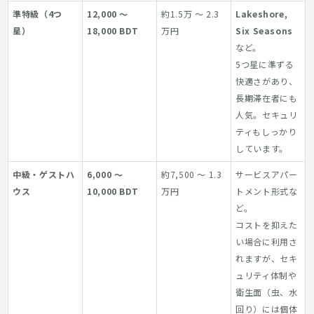
準特級（4つ
12,000 〜
約1.5万 〜 2.3
Lakeshore,
星）
18,000 BDT
万円
Six Seasons
など。
5つ星に準ずる
快適さがあり、
長期滞在者にも
人気。セキュリ
ティもしっかり
しています。
中級・ゲストハ
6,000 〜
約7,500 〜 1.3
サービスアパー
ウス
10,000 BDT
万円
トメント形式な
ど。
コストを抑えた
い場合に利用さ
れますが、セキ
ュリティ体制や
衛生面（虫、水
回り）には個体