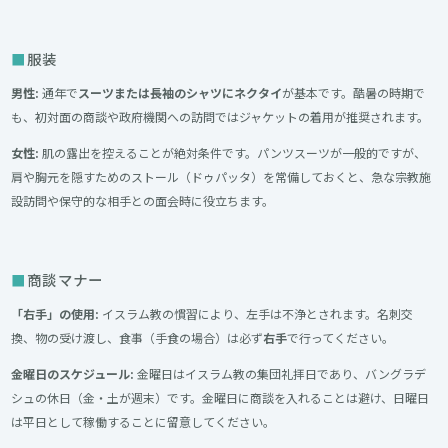
服装
男性:
通年で
スーツまたは長袖のシャツにネクタイ
が基本です。酷暑の時期で
も、初対面の商談や政府機関への訪問ではジャケットの着用が推奨されます。
女性:
肌の露出を控えることが絶対条件です。パンツスーツが一般的ですが、
肩や胸元を隠すためのストール（ドゥパッタ）を常備しておくと、急な宗教施
設訪問や保守的な相手との面会時に役立ちます。
商談マナー
「右手」の使用:
イスラム教の慣習により、左手は不浄とされます。名刺交
換、物の受け渡し、食事（手食の場合）は必ず
右手
で行ってください。
金曜日のスケジュール:
金曜日はイスラム教の集団礼拝日であり、バングラデ
シュの休日（金・土が週末）です。金曜日に商談を入れることは避け、日曜日
は平日として稼働することに留意してください。