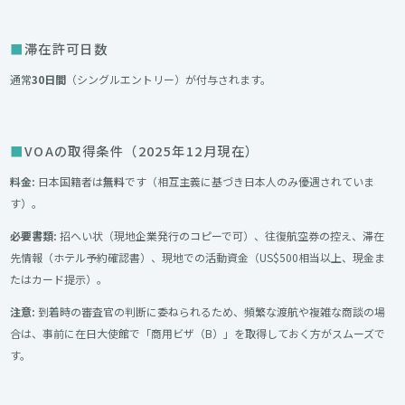
滞在許可日数
通常
30日間
（シングルエントリー）が付与されます。
VOAの取得条件（2025年12月現在）
料金:
日本国籍者は
無料
です（相互主義に基づき日本人のみ優遇されていま
す）。
必要書類:
招へい状（現地企業発行のコピーで可）、往復航空券の控え、滞在
先情報（ホテル予約確認書）、現地での活動資金（US$500相当以上、現金ま
たはカード提示）。
注意:
到着時の審査官の判断に委ねられるため、頻繁な渡航や複雑な商談の場
合は、事前に在日大使館で「商用ビザ（B）」を取得しておく方がスムーズで
す。