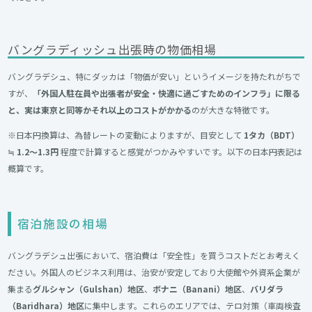
バングラディッシュ出張時の物価相場
バングラデシュ、特にダッカは「物価が安い」というイメージを持たれがちで
すが、
「外国人駐在員や出張者が安全・快適に過ごすためのインフラ」に限る
と、実は東京と同等かそれ以上のコストがかかる
のが大きな特徴です。
※日本円換算は、為替レートの変動によりますが、目安として
1タカ（BDT）
≒ 1.2〜1.3円
程度で計算すると感覚がつかみやすいです。以下の日本円表記は
概算です。
宿泊施設の相場
バングラデシュ出張において、宿泊費は「安全性」を買うコストだとお考えく
ださい。外国人のビジネス利用は、治安が安定しており大使館や外資系企業が
集まる
グルシャン（Gulshan）地区
、
ボナニ（Banani）地区
、
バリダラ
（Baridhara）地区
に集中します。これらのエリアでは、テロ対策（車両検査