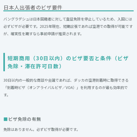
日本人出張者のビザ要件
バングラデシュは日本国籍者に対して査証免除を停止しているため、入国には
必ずビザが必要です。2025年現在、短期出張であれば空港での取得が可能です
が、確実性を期すなら事前申請が推奨されます。
短期商用（30日以内）のビザ要否と条件（ビザ
免除・滞在許可日数）
30日以内の一般的な商談や会議であれば、ダッカの空港到着時に取得できる
「到着時ビザ（オンアライバルビザ／VOA）」を利用するのが最も効率的で
す。
ビザ免除の有無
免除はありません。必ずビザ取得が必要です。