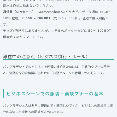
道水は絶対に飲まないでください。
通信費（SIMカード）:
Grameenphoneなどが大手。データ通信（5GB〜
10GB程度）で
500 〜 700 BDT
（約650〜900円）。空港で購入可能で
す。
チップ:
強制ではありませんが、ホテルのポーターなどに
50 〜 100 BDT
程度渡すのがスマートです。
滞在中の注意点（ビジネス慣行・ルール）
バングラデシュでのビジネスを円滑に進めるためには、宗教的タブーの回避
と、流動的な治安情勢に合わせた「行動パターンの管理」が不可欠です。
ビジネスシーンでの服装・商談マナーの基本
バングラデシュ人は非常に親日的で礼儀正しいですが、ビジネスの現場では保
守的な装いと宗教への配慮が求められます。