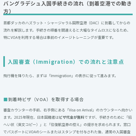
バングラデシュ入国手続きの流れ（到着空港での動き
方）
首都ダッカのハズラット・シャージャラル国際空港（DAC）に到着してからの
流れを解説します。手続きの順番を間違えると大幅なタイムロスになるため、
特にVOAを利用する場合は事前のイメージトレーニングが重要です。
入国審査（Immigration）での流れと注意点
飛行機を降りたら、まずは「Immigration」の表示に従って進みます。
到着時ビザ（VOA）を取得する場合
審査カウンターの手前、右手側にある「Visa on Arrival」のカウンターへ向かい
ます。2025年現在、日本国籍者は
ビザ代金が無料
ですが、手続きのために「招
へい状（英文コピー）」と「往復航空券の控え」の提示を求められます。窓口
でパスポートにVOAのシールまたはスタンプを付与された後、通常の入国審査