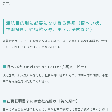
ます。
渡航目的別に必要になり得る書類（招へい状、
在職証明、往復航空券、ホテル予約など）
到着時ビザ（VOA）を空港で取得する場合、以下の書類を
すべて英語
で、かつ
「紙に印刷して」携行することが必須です。
招へい状（Invitation Letter / 英文コピー）
現地企業（受入先）が発行し、社判が押印されたもの。訪問目的と期間、滞在
中の身元保証を明記してください。
在職証明書または会社推薦状（英文原本）
日本の所属企業が発行したもの。事前ビザ申請時には商工会議所のサイン証明