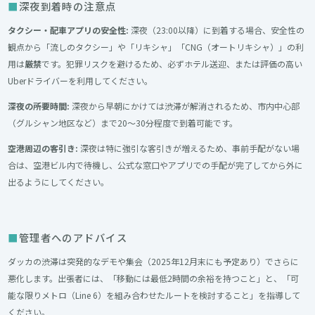
深夜到着時の注意点
タクシー・配車アプリの安全性:
深夜（23:00以降）に到着する場合、安全性の
観点から「流しのタクシー」や「リキシャ」「CNG（オートリキシャ）」の利
用は
厳禁
です。犯罪リスクを避けるため、必ずホテル送迎、または評価の高い
Uberドライバーを利用してください。
深夜の所要時間:
深夜から早朝にかけては渋滞が解消されるため、市内中心部
（グルシャン地区など）まで20〜30分程度で到着可能です。
空港周辺の客引き:
深夜は特に強引な客引きが増えるため、事前手配がない場
合は、空港ビル内で待機し、公式な窓口やアプリでの手配が完了してから外に
出るようにしてください。
管理者へのアドバイス
ダッカの渋滞は突発的なデモや集会（2025年12月末にも予定あり）でさらに
悪化します。出張者には、「移動には最低2時間の余裕を持つこと」と、「可
能な限りメトロ（Line 6）を組み合わせたルートを検討すること」を指導して
ください。