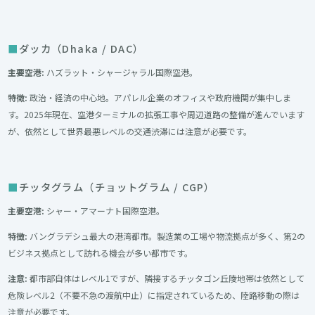
ダッカ（Dhaka / DAC）
主要空港:
ハズラット・シャージャラル国際空港。
特徴:
政治・経済の中心地。アパレル企業のオフィスや政府機関が集中しま
す。2025年現在、空港ターミナルの拡張工事や周辺道路の整備が進んでいます
が、依然として世界最悪レベルの交通渋滞には注意が必要です。
チッタグラム（チョットグラム / CGP）
主要空港:
シャー・アマーナト国際空港。
特徴:
バングラデシュ最大の港湾都市。製造業の工場や物流拠点が多く、第2の
ビジネス拠点として訪れる機会が多い都市です。
注意:
都市部自体はレベル1ですが、隣接するチッタゴン丘陵地帯は依然として
危険レベル2（不要不急の渡航中止）に指定されているため、陸路移動の際は
注意が必要です。