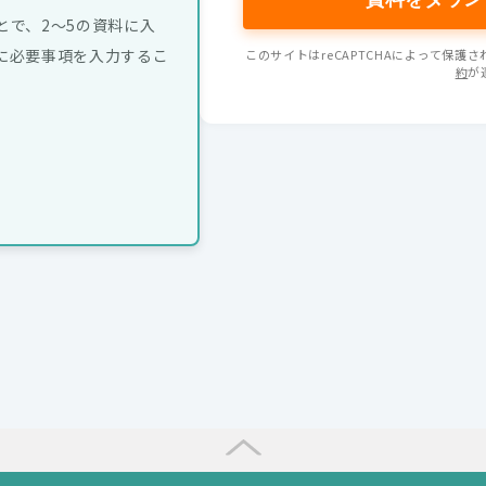
とで、2～5の資料に入
に必要事項を入力するこ
このサイトはreCAPTCHAによって保護され
約
が