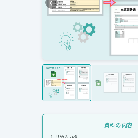
❮
資料の内容
1. 共通入力欄