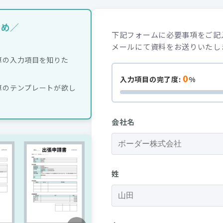
すめ／
算の入力項目を知りた
0
入力項目の完了度:
%
算のテンプレートが欲し
会社名
姓