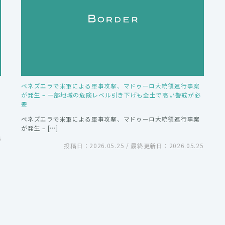
ベネズエラで米軍による軍事攻撃、マドゥーロ大統領連行事案
が発生 – 一部地域の危険レベル引き下げも全土で高い警戒が必
要
ベネズエラで米軍による軍事攻撃、マドゥーロ大統領連行事案
が発生 – […]
6
投稿日：2026.05.25 / 最終更新日：2026.05.25