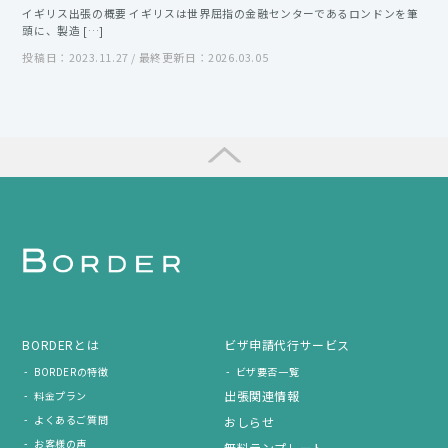
イギリス出張の概要 イギリスは世界屈指の金融センターであるロンドンを筆
頭に、製造 […]
投稿日：2023.11.27 / 最終更新日：2026.03.05
BORDERとは
ビザ申請代行サービス
BORDERの特徴
ビザ要否一覧
出張関連情報
料金プラン
よくあるご質問
おしらせ
お客様の声
無料テンプレート