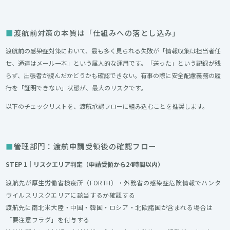
渡航前対策の本質は「仕組みへの落とし込み」
渡航前の感染症対策において、最も多く見られる失敗が「情報収集は担当者任
せ、通達はメール一本」という属人的な運用です。「送った」という記録が残
らず、出張者が読んだかどうかも確認できない。有事の際に安全配慮義務の履
行を「証明できない」状態が、最大のリスクです。
以下のチェックリストを、渡航承認フローに組み込むことを推奨します。
管理部門：渡航申請受領後の確認フロー
STEP 1｜リスクエリア判定（申請受領から24時間以内）
渡航先が厚生労働省検疫所（FORTH）・外務省の感染症危険情報でハンタ
ウイルスリスクエリアに該当するか確認する
渡航先に南北米大陸・中国・韓国・ロシア・北欧諸国が含まれる場合は
「要注意フラグ」を付与する