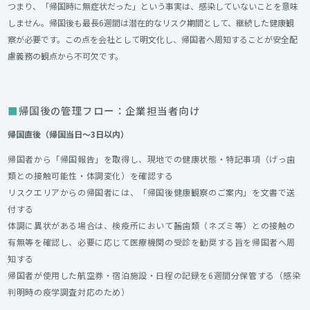
つまり、「帰国時に無症状だった」という事実は、感染していないことを意味
しません。帰国後も最長6週間は潜在的なリスク期間として、継続した健康観
察が必要です。この点を会社として明文化し、帰国者へ周知することが安全配
慮義務の観点から不可欠です。
帰国後の管理フロー：企業担当者向け
帰国直後（帰国当日〜3日以内）
帰国者から「帰国報告」を取得し、現地での健康状態・特記事項（げっ歯
類との接触可能性・体調変化）を確認する
リスクエリアからの帰国者には、「帰国後健康観察のご案内」を文書で送
付する
体調に異状がある場合は、検疫所において齧歯類（ネズミ等）との接触の
有無等を確認し、必要に応じて医療機関の受診を勧奨する旨を帰国者へ周
知する
帰国者が使用した航空券・宿泊施設・日程の記録を6週間分保管する（感染
判明時の疫学調査対応のため）