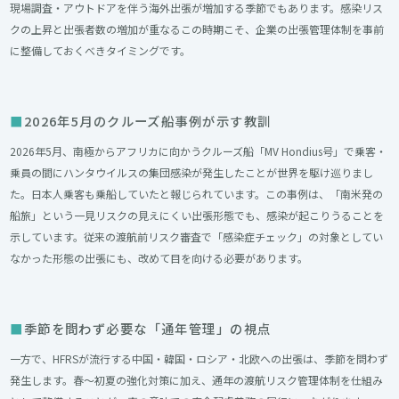
現場調査・アウトドアを伴う海外出張が増加する季節でもあります。感染リス
クの上昇と出張者数の増加が重なるこの時期こそ、企業の出張管理体制を事前
に整備しておくべきタイミングです。
2026年5月のクルーズ船事例が示す教訓
2026年5月、南極からアフリカに向かうクルーズ船「MV Hondius号」で乗客・
乗員の間にハンタウイルスの集団感染が発生したことが世界を駆け巡りまし
た。日本人乗客も乗船していたと報じられています。この事例は、「南米発の
船旅」という一見リスクの見えにくい出張形態でも、感染が起こりうることを
示しています。従来の渡航前リスク審査で「感染症チェック」の対象としてい
なかった形態の出張にも、改めて目を向ける必要があります。
季節を問わず必要な「通年管理」の視点
一方で、HFRSが流行する中国・韓国・ロシア・北欧への出張は、季節を問わず
発生します。春〜初夏の強化対策に加え、通年の渡航リスク管理体制を仕組み