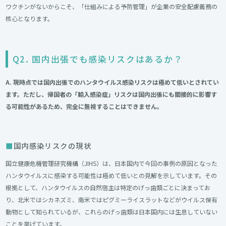
ワクチンがないからこそ、「仕組みによる予防管理」が企業の安全配慮義務の
核心となります。
Q2. 国内出張でも感染リスクはあるか？
A. 現時点では国内出張でのハンタウイルス感染リスクは極めて低いとされてい
ます。ただし、帰国者の「輸入感染症」リスクは国内出張にも間接的に影響す
る可能性があるため、完全に無視することはできません。
国内感染リスクの現状
国立健康危機管理研究機構（JIHS）は、日本国内で今回の事例の原因となった
ハンタウイルスに感染する可能性は極めて低いとの見解を示しています。その
根拠として、ハンタウイルスの自然宿主は特定のげっ歯類ごとに決まってお
り、北米ではシカネズミ、南米ではピグミーライスラットなどがウイルス保有
動物として知られているが、これらのげっ歯類は日本国内には生息していない
ことを挙げています。