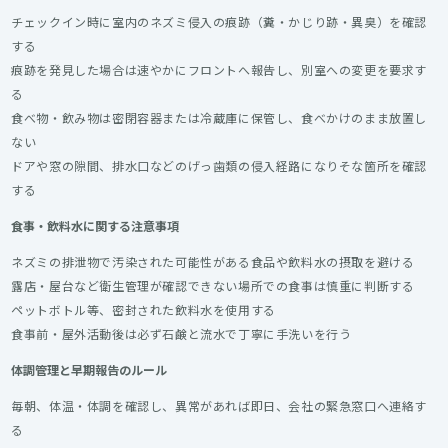
チェックイン時に室内のネズミ侵入の痕跡（糞・かじり跡・異臭）を確認
する
痕跡を発見した場合は速やかにフロントへ報告し、別室への変更を要求す
る
食べ物・飲み物は密閉容器または冷蔵庫に保管し、食べかけのまま放置し
ない
ドアや窓の隙間、排水口などのげっ歯類の侵入経路になりそな箇所を確認
する
食事・飲料水に関する注意事項
ネズミの排泄物で汚染された可能性がある食品や飲料水の摂取を避ける
露店・屋台など衛生管理が確認できない場所での食事は慎重に判断する
ペットボトル等、密封された飲料水を使用する
食事前・屋外活動後は必ず石鹸と流水で丁寧に手洗いを行う
体調管理と早期報告のルール
毎朝、体温・体調を確認し、異常があれば即日、会社の緊急窓口へ連絡す
る