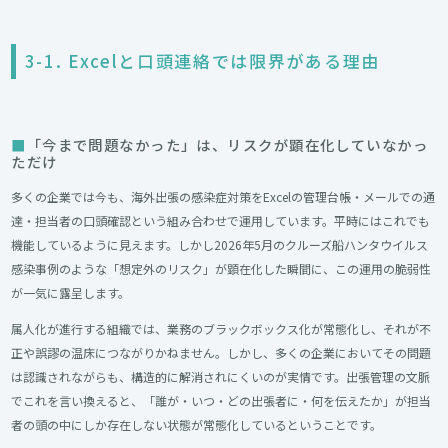
3-1. Excelと口頭連絡では限界がある理由
「今まで問題なかった」は、リスクが顕在化していなかっ
ただけ
多くの企業では今も、海外出張の感染症対策をExcelの管理台帳・メールでの通
達・担当者の口頭確認という組み合わせで運用しています。平時にはこれでも
機能しているように見えます。しかし2026年5月のクルーズ船ハンタウイルス
感染事例のような「想定外のリスク」が顕在化した瞬間に、この運用の脆弱性
が一気に露呈します。
属人化が進行する組織では、業務のブラックボックス化が常態化し、それが不
正や誤謬の温床につながりかねません。しかし、多くの企業においてその問題
は認識されながらも、構造的に解消されにくいのが実情です。出張管理の文脈
でこれを言い換えると、「誰が・いつ・どの出張者に・何を伝えたか」が担当
者の頭の中にしか存在しない状態が常態化しているということです。