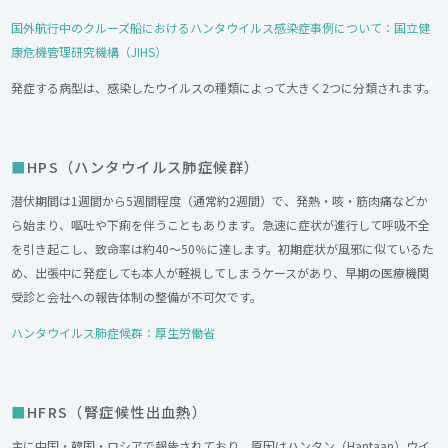
国外航行中のクルーズ船におけるハンタウイルス感染症事例について：国立健
康危機管理研究機構（JIHS）
発症する病型は、感染したウイルスの種類によって大きく2つに分類されます。
HPS（ハンタウイルス肺症候群）
潜伏期間は1週間から5週間程度（通常約2週間）で、発熱・咳・筋肉痛などか
ら始まり、嘔吐や下痢を伴うこともあります。急速に症状が進行して呼吸不全
を引き起こし、致命率は約40〜50％に達します。初期症状が風邪に似ているた
め、出張中に発症しても本人が軽視してしまうケースがあり、早期の医療機関
受診と会社への報告体制の整備が不可欠です。
ハンタウイルス肺症候群：厚生労働省
HFRS（腎症候性出血熱）
主に中国・韓国・ロシアで報告されており、原因はハンタン（Hantaan）ウイ