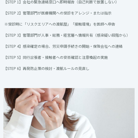
【STEP 1】会社の緊急連絡窓口へ即時報告（自己判断で放置しない）
【STEP 2】管理部門が医療機関への受診をアレンジ・または指示
※受診時に「リスクエリアへの渡航歴」「接触環境」を医師へ申告
【STEP 3】管理部門が人事・総務・経営層へ情報共有（感染疑い段階から）
【STEP 4】感染確定の場合、労災申請手続きの開始・保険会社への連絡
【STEP 5】同行出張者・接触者への安否確認と注意喚起の実施
【STEP 6】再発防止策の検討・渡航ルールの見直し