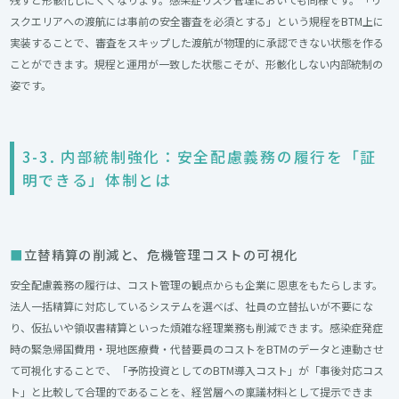
スクエリアへの渡航には事前の安全審査を必須とする」という規程をBTM上に
実装することで、審査をスキップした渡航が物理的に承認できない状態を作る
ことができます。規程と運用が一致した状態こそが、形骸化しない内部統制の
姿です。
3-3. 内部統制強化：安全配慮義務の履行を「証
明できる」体制とは
立替精算の削減と、危機管理コストの可視化
安全配慮義務の履行は、コスト管理の観点からも企業に恩恵をもたらします。
法人一括精算に対応しているシステムを選べば、社員の立替払いが不要にな
り、仮払いや領収書精算といった煩雑な経理業務も削減できます。感染症発症
時の緊急帰国費用・現地医療費・代替要員のコストをBTMのデータと連動させ
て可視化することで、「予防投資としてのBTM導入コスト」が「事後対応コス
ト」と比較して合理的であることを、経営層への稟議材料として提示できま