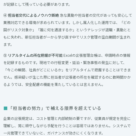
が記録として残っている必要があります。
④ 担当者交代によるノウハウ断絶
急な異動や担当者の交代があっても安心して
業務対応できる環境が求められています。しかし属人化した運用では、「どの
国がリスク対象か」「誰に何を通達するか」というナレッジが退職・異動とと
もに失われ、新任担当者が一から学び直す中でリスク管理の空白期間が生まれ
ます。
⑤ リアルタイムの所在把握が不可能
Excelの出張管理台帳は、申請時点の情報
を記録するものです。現地での行程変更・延泊・緊急事態の発生に対して、
「今この瞬間、社員がどこにいるか」をリアルタイムで把握することはできま
せん。感染疑いが生じた際に担当者が出張者の所在を確認するのに数時間かか
るようでは、安全配慮の機能を果たしているとは言えません。
「担当者の努力」で補える限界を超えている
企業の出張規定は、コスト管理と内部統制の要ですが、従業員が規定を完全に
理解し、常に順守しながら手配を行うことは容易ではありません。システムで
一元管理できていないと、ガバナンスが効きにくくなります。