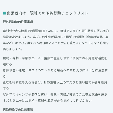
出張者向け：現地での予防行動チェックリスト
野外活動時の注意事項
農村部や森林地帯での活動は控えめにし、野外での宿泊や衛生状態の悪い宿泊
施設は避けましょう。ネズミの生息が疑われる場所での活動（倉庫の清掃、農
業など）はやむを得ず行う場合はマスクや手袋を着用するなど十分な予防策を
講じましょう。
農村・森林・草原など、げっ歯類が生息しやすい環境での不用意な活動を
避ける
倉庫や古い建物、ネズミのフンがある場所への立ち入りには十分に注意す
る
止むを得ず立ち入る場合は、N95規格以上のマスクと使い捨て手袋を着用
する
屋外でのキャンプや野宿は避け、換気・清掃が確認できた宿泊施設を選ぶ
ネズミを見かけた場所・糞尿の痕跡がある場所には近づかない
宿泊施設での注意事項