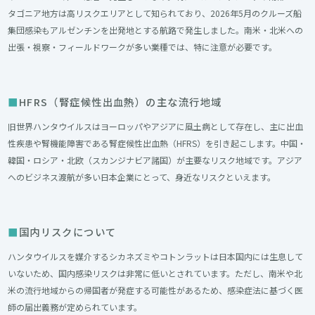
タゴニア地方は高リスクエリアとして知られており、2026年5月のクルーズ船
集団感染もアルゼンチンを出発地とする航路で発生しました。南米・北米への
出張・視察・フィールドワークが多い業種では、特に注意が必要です。
HFRS（腎症候性出血熱）の主な流行地域
旧世界ハンタウイルスはヨーロッパやアジアに風土病として存在し、主に出血
性疾患や腎機能障害である腎症候性出血熱（HFRS）を引き起こします。中国・
韓国・ロシア・北欧（スカンジナビア諸国）が主要なリスク地域です。アジア
へのビジネス渡航が多い日本企業にとって、身近なリスクといえます。
国内リスクについて
ハンタウイルスを媒介するシカネズミやコトンラットは日本国内には生息して
いないため、国内感染リスクは非常に低いとされています。ただし、南米や北
米の流行地域からの帰国者が発症する可能性があるため、感染症法に基づく医
師の届出義務が定められています。