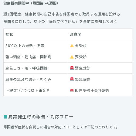
健康観察期間中（帰国後〜6週間）
週1回程度、健康状態の自己申告を帰国者から取得する運用を設ける
帰国者に対して、以下の「受診すべき症状」を事前に周知しておく
症状
注意度
38℃以上の発熱・悪寒
要受診
強い頭痛・筋肉痛・関節痛
要受診
息苦しさ・咳・呼吸困難
緊急受診
尿量の急激な減少・むくみ
緊急受診
上記症状が2つ以上重なる
即日受診＋会社報告
異常発生時の報告・対応フロー
帰国者が症状を自覚した場合の対応フローとしては下記のとおりです。