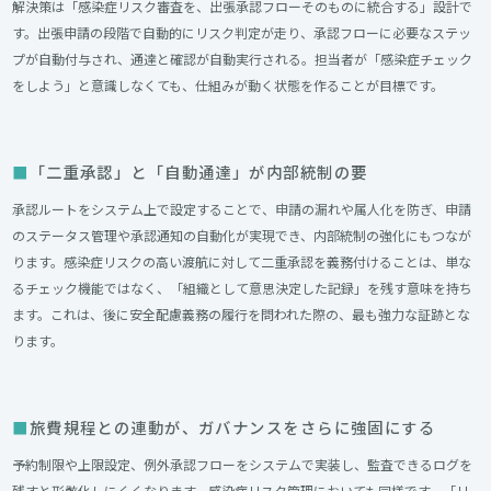
解決策は「感染症リスク審査を、出張承認フローそのものに統合する」設計で
す。出張申請の段階で自動的にリスク判定が走り、承認フローに必要なステッ
プが自動付与され、通達と確認が自動実行される。担当者が「感染症チェック
をしよう」と意識しなくても、仕組みが動く状態を作ることが目標です。
「二重承認」と「自動通達」が内部統制の要
承認ルートをシステム上で設定することで、申請の漏れや属人化を防ぎ、申請
のステータス管理や承認通知の自動化が実現でき、内部統制の強化にもつなが
ります。感染症リスクの高い渡航に対して二重承認を義務付けることは、単な
るチェック機能ではなく、「組織として意思決定した記録」を残す意味を持ち
ます。これは、後に安全配慮義務の履行を問われた際の、最も強力な証跡とな
ります。
旅費規程との連動が、ガバナンスをさらに強固にする
予約制限や上限設定、例外承認フローをシステムで実装し、監査できるログを
残すと形骸化しにくくなります。感染症リスク管理においても同様です。「リ