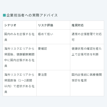
企業担当者への実務アドバイス
シナリオ
リスク評価
推奨対応
国内のみを出張する社
極めて低い
通常の出張管理で対応
員
可
海外リスクエリアから
要確認
健康状態の確認を経た
帰国後、健康観察期間
上で出張可否を判断
中に国内出張がある社
員
海外リスクエリアから
要注意
国内出張前に医療機関
帰国直後（1〜2週間
受診を推奨
以内）で症状がある社
員