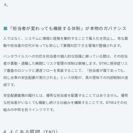
す。
「担当者が変わっても機能する体制」が本物のガバナンス
人ではなく、システムに情報と経験を集約することで属人化を防止し、急な異
動や担当者の交代があっても安心して業務対応できる環境が整備されます。
ハンタウイルスへの対応を担当者の個人的な知識に頼っている間は、その担当
者が異動・退職した瞬間にリスク管理の体制は崩壊します。BTMに感染症リス
ク審査のロジックと通達フローを実装することで、「担当者が誰であっても、
同じ水準の安全配慮が実行される」という状態が、真の意味での内部統制の達
成です。
安全配慮義務の履行とは、優秀な担当者を配置することではありません。優秀
な担当者がいなくても機能し続ける仕組みを構築することです。BTMはその仕
組みの中核を担うインフラです。
4. よくある質問（FAQ）