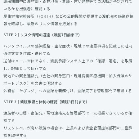
渡航期間中に農村部・森林地帯・倉庫・古い建物等での活動が予定されて
いるかを出張者に確認する
厚生労働省検疫所（FORTH）などの公的機関が提供する渡航先の感染症情
報を確認し、最新のリスク情報を把握する
STEP 2｜リスク情報の通達（渡航7日前まで）
ハンタウイルスの感染経路・主な症状・現地での注意事項を記載した社内
通達文書を作成・送付する
送付はメール単体でなく、渡航承認システム上での「確認・署名」を取得
し、記録として保存する
現地での緊急連絡先（会社の緊急窓口・現地提携医療機関・加入保険のサ
ポートデスク）を文書に明記する
外務省「たびレジ」への登録を義務付け、登録完了を管理部門で確認する
STEP 3｜渡航承認と体制の確認（渡航3日前まで）
渡航者の日程・宿泊先・現地連絡先を管理部門で一元把握できているか確
認する
リスクレベルが高い渡航の場合は、上長および安全管理担当部門の二重承
認を取得する