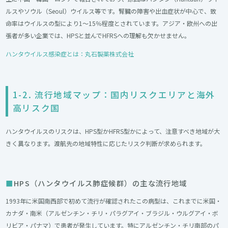
ルスやソウル（Seoul）ウイルス等です。腎臓の障害や出血症状が中心で、致
命率はウイルスの型により1〜15％程度とされています。アジア・欧州への出
張者が多い企業では、HPSと並んでHFRSへの理解も欠かせません。
ハンタウイルス感染症とは：丸石製薬株式会社
1-2. 流行地域マップ：国内リスクエリアと海外
高リスク国
ハンタウイルスのリスクは、HPS型かHFRS型かによって、注意すべき地域が大
きく異なります。渡航先の地域特性に応じたリスク判断が求められます。
HPS（ハンタウイルス肺症候群）の主な流行地域
1993年に米国南西部で初めて流行が確認されたこの病型は、これまでに米国・
カナダ・南米（アルゼンチン・チリ・パラグアイ・ブラジル・ウルグアイ・ボ
リビア・パナマ）で患者が発生しています。特にアルゼンチン・チリ南部のパ