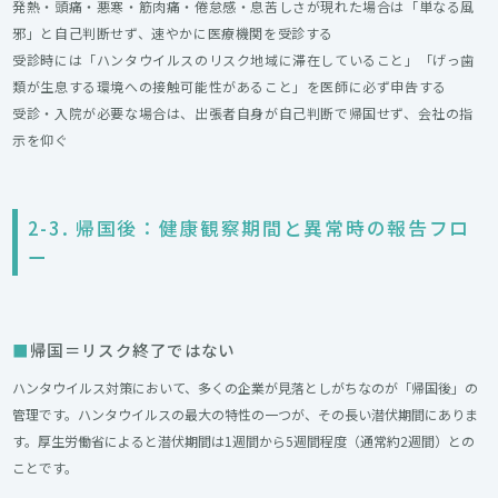
発熱・頭痛・悪寒・筋肉痛・倦怠感・息苦しさが現れた場合は「単なる風
邪」と自己判断せず、速やかに医療機関を受診する
受診時には「ハンタウイルスのリスク地域に滞在していること」「げっ歯
類が生息する環境への接触可能性があること」を医師に必ず申告する
受診・入院が必要な場合は、出張者自身が自己判断で帰国せず、会社の指
示を仰ぐ
2-3. 帰国後：健康観察期間と異常時の報告フロ
ー
帰国＝リスク終了ではない
ハンタウイルス対策において、多くの企業が見落としがちなのが「帰国後」の
管理です。ハンタウイルスの最大の特性の一つが、その長い潜伏期間にありま
す。厚生労働省によると潜伏期間は1週間から5週間程度（通常約2週間）との
ことです。