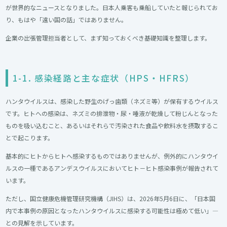
が世界的なニュースとなりました。日本人乗客も乗船していたと報じられてお
り、もはや「遠い国の話」ではありません。
企業の出張管理担当者として、まず知っておくべき基礎知識を整理します。
1-1. 感染経路と主な症状（HPS・HFRS）
ハンタウイルスは、感染した野生のげっ歯類（ネズミ等）が保有するウイルス
です。ヒトへの感染は、ネズミの排泄物・尿・唾液が乾燥して粉じんとなった
ものを吸い込むこと、あるいはそれらで汚染された食品や飲料水を摂取するこ
とで起こります。
基本的にヒトからヒトへ感染するものではありませんが、例外的にハンタウイ
ルスの一種であるアンデスウイルスにおいてヒト－ヒト感染事例が報告されて
います。
ただし、国立健康危機管理研究機構（JIHS）は、2026年5月6日に、「日本国
内で本事例の原因となったハンタウイルスに感染する可能性は極めて低い」―
との見解を示しています。