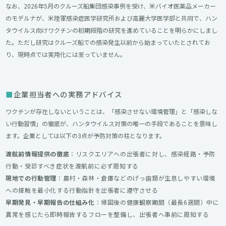
なお、2026年5月のクルーズ船集団感染事例を受け、米バイオ医薬品メーカー
のモデルナが、米陸軍感染症医学研究所および高麗大学医学部と共同で、ハン
タウイルス向けワクチンの初期段階の研究を進めていることを明らかにしまし
た。ただし研究はクルーズ船での感染発生以前から始まっていたとされてお
り、現時点では実用化には至っていません。
企業担当者への実務アドバイス
ワクチンが存在しないということは、「感染させない環境管理」と「感染しな
い行動習慣」の徹底が、ハンタウイルス対策の唯一の手段であることを意味し
ます。企業としては以下の3点が予防対策の柱となります。
渡航前情報提供の徹底
：リスクエリアへの出張者に対し、感染経路・予防
行動・受診すべき症状を渡航前に必ず周知する
現地での行動管理
：農村・森林・倉庫などのげっ歯類が生息しやすい環境
への接触を最小化する行動指針を出張者に遵守させる
早期発見・早期報告の仕組み化
：帰国後の健康観察期間（最長6週間）中に
異常を感じたら即時報告するフローを整備し、出張者へ事前に周知する