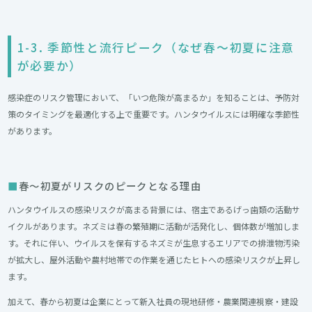
1-3. 季節性と流行ピーク（なぜ春〜初夏に注意
が必要か）
感染症のリスク管理において、「いつ危険が高まるか」を知ることは、予防対
策のタイミングを最適化する上で重要です。ハンタウイルスには明確な季節性
があります。
春〜初夏がリスクのピークとなる理由
ハンタウイルスの感染リスクが高まる背景には、宿主であるげっ歯類の活動サ
イクルがあります。ネズミは春の繁殖期に活動が活発化し、個体数が増加しま
す。それに伴い、ウイルスを保有するネズミが生息するエリアでの排泄物汚染
が拡大し、屋外活動や農村地帯での作業を通じたヒトへの感染リスクが上昇し
ます。
加えて、春から初夏は企業にとって新入社員の現地研修・農業関連視察・建設