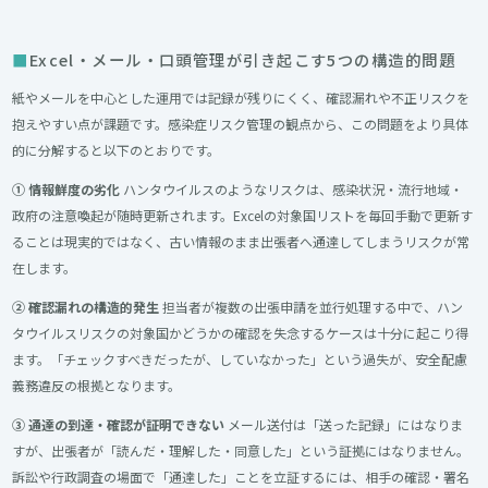
Excel・メール・口頭管理が引き起こす5つの構造的問題
紙やメールを中心とした運用では記録が残りにくく、確認漏れや不正リスクを
抱えやすい点が課題です。感染症リスク管理の観点から、この問題をより具体
的に分解すると以下のとおりです。
① 情報鮮度の劣化
ハンタウイルスのようなリスクは、感染状況・流行地域・
政府の注意喚起が随時更新されます。Excelの対象国リストを毎回手動で更新す
ることは現実的ではなく、古い情報のまま出張者へ通達してしまうリスクが常
在します。
② 確認漏れの構造的発生
担当者が複数の出張申請を並行処理する中で、ハン
タウイルスリスクの対象国かどうかの確認を失念するケースは十分に起こり得
ます。「チェックすべきだったが、していなかった」という過失が、安全配慮
義務違反の根拠となります。
③ 通達の到達・確認が証明できない
メール送付は「送った記録」にはなりま
すが、出張者が「読んだ・理解した・同意した」という証拠にはなりません。
訴訟や行政調査の場面で「通達した」ことを立証するには、相手の確認・署名