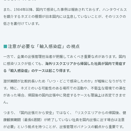
また、1984年以降、国内で感染した事例は報告されておらず、ハンタウイルス
を媒介するネズミの種類が日本国内には生息していないことが、そのリスクの
低さを裏付けています。
注意が必要な「輸入感染症」の視点
一方で、企業の出張管理担当者が把握しておくべき重要な点があります。国内
に感染リスクが低くても、
海外リスクエリアから帰国した社員が国内で発症す
る「輸入感染症」のケースは起こり得ます。
潜伏期間が比較的長いため「いつ・どこで感染したのか」が曖昧になりがちで
す。特に、ネズミのいる可能性のある場所での活動や、不衛生な環境での滞在
があった場合、帰国後の国内出張中に発症するケースも理論上は否定できませ
ん。
つまり、「国内出張だから安全」ではなく、「リスクエリアからの帰国後、健
康観察期間（最長6週間）が終了していない社員を国内出張に出す場合は注意
が必要」という視点を持つことが、出張管理ガバナンスの観点から重要です。