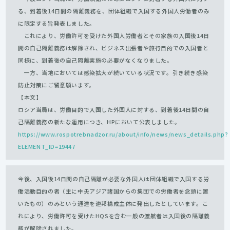
る、到着後14日間の隔離義務を、団体組織で入国する外国人労働者のみ
に限定する旨発表しました。
これにより、労働許可を受けた外国人労働者とその家族の入国後14日
間の自己隔離義務は解除され、ビジネス出張者や旅行目的での入国者と
同様に、到着後の自己隔離実施の必要がなくなりました。
一方、当地においては感染拡大が続いている状況です。引き続き感染
防止対策にご留意願います。
【本文】
ロシア当局は、労働目的で入国した外国人に対する、到着後14日間の自
己隔離義務の新たな運用につき、HPにおいて公表しました。
https://www.rospotrebnadzor.ru/about/info/news/news_details.php?
ELEMENT_ID=19447
今後、入国後14日間の自己隔離が必要な外国人は団体組織で入国する労
働活動目的の者（主に中央アジア諸国からの集団での労働者を念頭に置
いたもの）のみという通達を連邦構成主体に発出したとしています。こ
れにより、労働許可を受けたHQSを含む一般の渡航者は入国後の隔離義
務が解除されました。