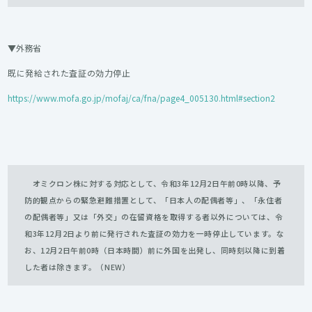
▼外務省
既に発給された査証の効力停止
https://www.mofa.go.jp/mofaj/ca/fna/page4_005130.html#section2
オミクロン株に対する対応として、令和3年12月2日午前0時以降、予
防的観点からの緊急避難措置として、「日本人の配偶者等」、「永住者
の配偶者等」又は「外交」の在留資格を取得する者以外については、令
和3年12月2日より前に発行された査証の効力を一時停止しています。な
お、12月2日午前0時（日本時間）前に外国を出発し、同時刻以降に到着
した者は除きます。（NEW）