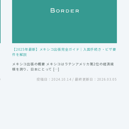
【2025年最新】メキシコ出張完全ガイド｜入国手続き・ビザ要
件を解説
メキシコ出張の概要 メキシコはラテンアメリカ第2位の経済規
模を誇り、日本にとって […]
9
投稿日：2024.10.14 / 最終更新日：2026.03.05