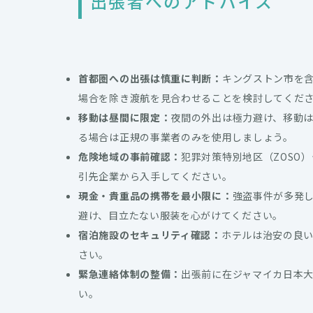
出張者へのアドバイス
首都圏への出張は慎重に判断：
キングストン市を
場合を除き渡航を見合わせることを検討してくだ
移動は昼間に限定：
夜間の外出は極力避け、移動
る場合は正規の事業者のみを使用しましょう。
危険地域の事前確認：
犯罪対策特別地区（ZOSO
引先企業から入手してください。
現金・貴重品の携帯を最小限に：
強盗事件が多発
避け、目立たない服装を心がけてください。
宿泊施設のセキュリティ確認：
ホテルは治安の良
さい。
緊急連絡体制の整備：
出張前に在ジャマイカ日本
い。