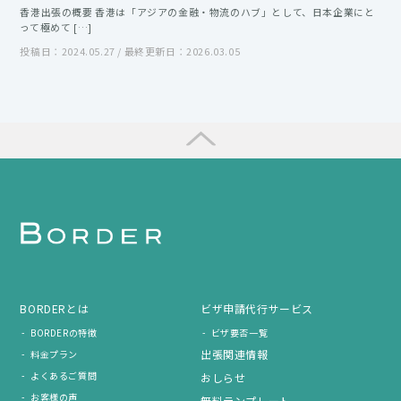
香港出張の概要 香港は「アジアの金融・物流のハブ」として、日本企業にと
って極めて […]
投稿日：2024.05.27 / 最終更新日：2026.03.05
BORDERとは
ビザ申請代行サービス
BORDERの特徴
ビザ要否一覧
出張関連情報
料金プラン
よくあるご質問
おしらせ
お客様の声
無料テンプレート