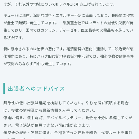
すが、それ以外の地域についてもレベル1に引き上げられています。
キューバは現在、深刻な燃料・エネルギー不足に直面しており、長時間の停電
が全土で頻繁に発生しています。一部航空会社ではフライトの減便や欠航が発
生しており、国内ではガソリン、ディーゼル、医薬品等の必需品も不足してい
る状況です。
特に懸念されるのは治安の悪化です。経済情勢の悪化に連動して一般治安が悪
化傾向にあり、特にハバナ旧市街地や市街地中心部では、強盗や強盗致傷事件
が夜間のみならず日中も発生しています。
出張者へのアドバイス
緊急性の低い出張は延期を検討してください。やむを得ず渡航する場合
は、複数の情報源から最新情報を入手してください。
停電に備え、懐中電灯、モバイルバッテリー、現金を十分に準備してくだ
さい。電子決済が使用できない可能性があります。
航空便の減便・欠航に備え、余裕を持った日程を組み、代替ルートを事前