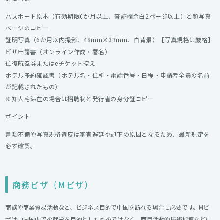
パスポート原本（有効期限6か月以上、査証欄余白2ページ以上）と顔写真
ページのコピー
証明写真（6か月以内撮影、48mm×33mm、白背景）【写真規格は厳格】
ビザ申請書（オンライン作成・署名）
往復航空券またはeチケット控え
ホテル予約確認書（ホテル名・住所・電話番号・日程・申請者全員の名前
が記載されたもの）
※知人宅滞在の場合は招聘状と発行者の身分証コピー
ポイント
書類不備や写真規格違反は審査遅延や却下の原因となるため、最新規定を
必ず確認。
商務ビザ（Mビザ）
商談や商業貿易活動など、ビジネス目的で中国を訪れる場合に必要です。Mビ
ザは中国国内での就労を目的としたものではなく、商用活動や技術指導などに