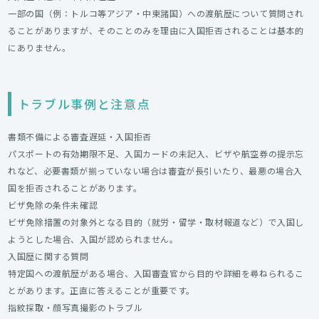
一部の国（例：トルコ等アジア・中東諸国）への渡航歴について質問され
ることがありますが、そのことのみを理由に入国拒否されることは基本的
にありません。
トラブル事例と注意点
書類不備による審査遅延・入国拒否
パスポートの有効期限不足、入国カードの未記入、ビザや航空券の提示忘
れなど、必要書類が揃っていない場合は審査が長引いたり、最悪の場合入
国を拒否されることがあります。
ビザ免除の条件未確認
ビザ免除措置の対象外となる目的（就労・留学・取材報道など）で入国し
ようとした場合、入国が認められません。
入国歴に関する質問
特定国への渡航歴がある場合、入国審査官から目的や詳細を尋ねられるこ
とがあります。正直に答えることが重要です。
指紋採取・顔写真撮影のトラブル