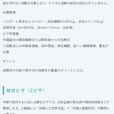
益を伴わない活動が対象となり、ビジネス活動や就労は認められていません。
必要書類
パスポート原本およびコピー（有効期限6か月以上、余白2ページ以上）
証明写真（6か月以内、48mm×33mm、白背景）
ビザ申請書
中国国内の関係機関または関係者からの招聘状
※招聘状には申請者情報、訪中理由、滞在期間、招へい機関情報、署名が
必要
ポイント
招聘状の内容や発行元の信頼性が審査のポイントとなる。
就労ビザ（Zビザ）
中国で就労するために必要なビザです。日本企業の駐在員や現地採用者などが
取得します。入国後には「外国人工作許可証」や「外国人居留許可」の取得も