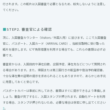
行されます。この紙片は入国審査で必要となるため、紛失しないように注意し
てください。
STEP2. 審査官による確認
次に、入国審査カウンター（Visitors／外国人用）に並びます。ここで入国審査
官に、パスポート、入国カード（ARRIVAL CARD）、指紋採取時に受け取った
紙片を提示します。ビザ免除措置を利用する場合でも、これらの書類は必ず必
要です。
審査官からは、入国目的や滞在日数、出国予定、滞在先などについて質問され
る場合があります。また、帰国または第三国行きの航空券や宿泊予約確認書、
十分な滞在費の証明の提示を求められることもありますので、あらかじめ手元
に用意しておくと安心です。
パスポートカバーは事前に外しておき、書類はすぐに提示できるよう準備しま
しょう。審査が完了すると、入国スタンプが押されます。自動化ゲートを利用
する場合、スタンプが押されないため、必要な場合は係官に申し出てください
2
。