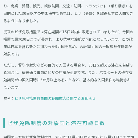
り、商業・貿易、観光、親族訪問、交流・訪問、トランジット（乗り継ぎ）を
目的とした30日以内の中国滞在であれば、ビザ（査証）を取得せずに入国でき
るようになりました。
従来のビザ免除措置では滞在期間が15日以内に限定されていましたが、今回の
措置で最大30日まで延長され、より柔軟な渡航が可能となっています。この政
策は日本を含む新たに加わった9カ国を含め、合計38カ国の一般旅券保持者が
対象です。
ただし、留学や就労などの目的で入国する場合や、30日を超える滞在を希望す
る場合は、従来通り事前にビザの申請が必要です。また、パスポートの残存有
効期間が中国入国時に6か月以上あることなど、基本的な入国条件も維持され
ています。
参考：
ビザ免除措置対象国の範囲拡大に関するお知らせ
ビザ免除制度の対象国と滞在可能日数
中国の一方的ビザ免除制度は、2024年11月30日から2025年12月31日までの期