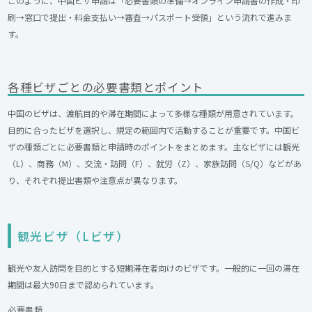
このように、中国ビザ申請は「必要書類の準備→オンライン申請書の作成・印
刷→窓口で提出・料金支払い→審査→パスポート受領」という流れで進みま
す。
各種ビザごとの必要書類とポイント
中国のビザは、渡航目的や滞在期間によって多様な種類が用意されています。
目的に合ったビザを選択し、規定の範囲内で活動することが重要です。中国ビ
ザの種類ごとに必要書類と申請時のポイントをまとめます。主なビザには観光
（L）、商務（M）、交流・訪問（F）、就労（Z）、家族訪問（S/Q）などがあ
り、それぞれ提出書類や注意点が異なります。
観光ビザ（Lビザ）
観光や友人訪問を目的とする短期滞在者向けのビザです。一般的に一回の滞在
期間は最大90日まで認められています。
必要書類