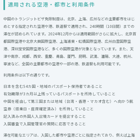
適用される空港・都市と利用条件
中国のトランジットビザ免除制度は、北京、上海、広州などの主要都市をはじ
めとする指定された空港や港、鉄道駅で適用され、240時間（10日間）までの
滞在が認められています。2024年12月からは適用範囲がさらに拡大し、北京首
都国際空港や北京大興国際空港、上海浦東・虹橋国際空港、広州白雲国際空
港、深圳宝安国際空港など、多くの国際空港が対象となっています。また、天
津や南京、成都、西安、重慶、青島、厦門、昆明、武漢、瀋陽、大連、杭州、
寧波など、全国の主要都市の空港や一部の港、鉄道駅も利用可能です。
利用条件は以下の通りです。
日本を含む54カ国・地域のパスポート保持者であること
有効期限が3カ月以上残っているパスポートを所持していること
中国を経由して第三国または地域（台湾・香港・マカオ含む）へ向かう航
空券（搭乗日・座席確定済み）を所持していること
記入済みの外国人入出境カードを提出すること
入国審査で入国管理官の質問に応答できること
滞在可能なエリアは、入国した都市や空港ごとに指定されており、例えば上海