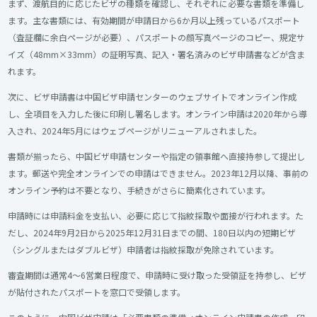
まず、渡航目的に応じたビザの種類を確認し、それぞれに必要な書類を準備し
ます。主な書類には、有効期間が申請日から6か月以上残っているパスポート
（査証欄に余白ページが必要）、パスポートの顔写真ページのコピー、規定サ
イズ（48mm×33mm）の証明写真、記入・署名済みのビザ申請書などが含ま
れます。
次に、ビザ申請書は中国ビザ申請センターのウェブサイトでオンライン作成
し、全項目を入力した後に印刷し署名します。オンライン申請は2020年から導
入され、2024年5月にはウェブページがリニューアルされました。
書類が揃ったら、中国ビザ申請センターや指定の領事館へ直接持参して提出し
ます。郵送や完全オンラインでの申請はできません。2023年12月以降、事前の
オンライン予約は不要となり、手続きがさらに簡素化されています。
申請時には申請料金を支払い、必要に応じて指紋採取や面接が行われます。た
だし、2024年9月2日から2025年12月31日までの間、180日以内の短期ビザ
（シングルまたはダブルビザ）申請者は指紋採取が免除されています。
審査期間は通常4～6営業日程度で、申請時に受け取った受領証を持参し、ビザ
が貼付されたパスポートを窓口で受領します。