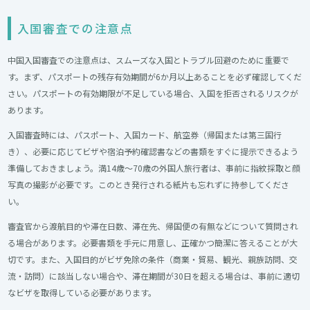
入国審査での注意点
中国入国審査での注意点は、スムーズな入国とトラブル回避のために重要で
す。まず、パスポートの残存有効期間が6か月以上あることを必ず確認してくだ
さい。パスポートの有効期限が不足している場合、入国を拒否されるリスクが
あります。
入国審査時には、パスポート、入国カード、航空券（帰国または第三国行
き）、必要に応じてビザや宿泊予約確認書などの書類をすぐに提示できるよう
準備しておきましょう。満14歳～70歳の外国人旅行者は、事前に指紋採取と顔
写真の撮影が必要です。このとき発行される紙片も忘れずに持参してくださ
い。
審査官から渡航目的や滞在日数、滞在先、帰国便の有無などについて質問され
る場合があります。必要書類を手元に用意し、正確かつ簡潔に答えることが大
切です。また、入国目的がビザ免除の条件（商業・貿易、観光、親族訪問、交
流・訪問）に該当しない場合や、滞在期間が30日を超える場合は、事前に適切
なビザを取得している必要があります。