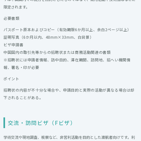
限定されます。
必要書類
パスポート原本およびコピー（有効期限6か月以上、余白2ページ以上）
証明写真（6か月以内、48mm×33mm、白背景）
ビザ申請書
中国国内の取引先等からの招聘状または商務活動関連の書類
※招聘状には申請者情報、訪中目的、滞在期間、訪問地、招へい機関情
報、署名・印が必要
ポイント
招聘状の内容が不十分な場合や、申請目的と実際の活動が異なる場合は却
下されることがある。
交流・訪問ビザ（Fビザ）
学術交流や現地調査、視察など、非営利活動を目的とした渡航者向けです。利