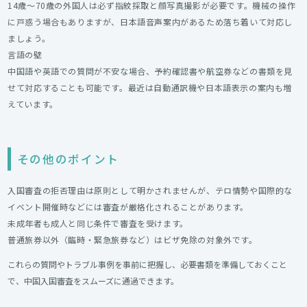
14歳～70歳の外国人は必ず指紋採取と顔写真撮影が必要です。機械の操作
に戸惑う場合もありますが、日本語音声案内があるため落ち着いて対応し
ましょう。
言語の壁
中国語や英語での質問が不安な場合、予約確認書や航空券などの書類を見
せて対応することも可能です。最近は自動通訳機や日本語表示の案内も増
えています。
その他のポイント
入国審査の拒否理由は原則として明かされませんが、テロ情勢や国際的な
イベント開催時などには審査が厳格化されることがあります。
未成年者も成人と同じ条件で審査を受けます。
普通旅券以外（臨時・緊急旅券など）はビザ免除の対象外です。
これらの質問やトラブル事例を事前に把握し、必要書類を準備しておくこと
で、中国入国審査をスムーズに通過できます。