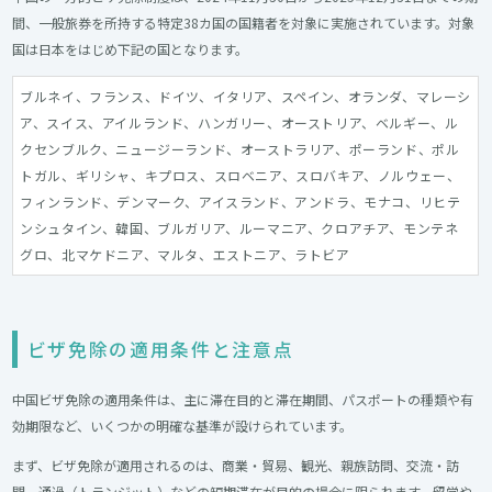
間、一般旅券を所持する特定38カ国の国籍者を対象に実施されています。対象
国は日本をはじめ下記の国となります。
ブルネイ、フランス、ドイツ、イタリア、スペイン、オランダ、マレーシ
ア、スイス、アイルランド、ハンガリー、オーストリア、ベルギー、ル
クセンブルク、ニュージーランド、オーストラリア、ポーランド、ポル
トガル、ギリシャ、キプロス、スロベニア、スロバキア、ノルウェー、
フィンランド、デンマーク、アイスランド、アンドラ、モナコ、リヒテ
ンシュタイン、韓国、ブルガリア、ルーマニア、クロアチア、モンテネ
グロ、北マケドニア、マルタ、エストニア、ラトビア
ビザ免除の適用条件と注意点
中国ビザ免除の適用条件は、主に滞在目的と滞在期間、パスポートの種類や有
効期限など、いくつかの明確な基準が設けられています。
まず、ビザ免除が適用されるのは、商業・貿易、観光、親族訪問、交流・訪
問、通過（トランジット）などの短期滞在が目的の場合に限られます。留学や