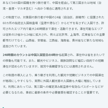
本など54カ国の国籍を持つ旅行者で、中国を経由して第三国または地域（台
湾・香港・マカオ含む）へ向かう場合に適用されます。
この制度では、対象国の旅行者が中国の24省（自治区、直轄市）に設置された
60カ所の指定出入国検査場（空港や港など）からビザを有さずに入国でき、許
可されたエリア内で最大240時間まで滞在・活動できます。滞在可能なエリア
は従来の19省から24省に拡大され、例えば北京市、上海市、広東省などの主要
都市だけでなく、山西省、安徽省、江西省、海南省、貴州省など新たな地域も
追加されています。
240時間のカウントは中国入国翌日の0時から
起算され、滞在中は省をまたいで
の移動も可能です。また、観光やビジネス、親族訪問など幅広い目的での短期
滞在が認められていますが、就労や長期留学などには適用されません。
この制度の導入により、乗り継ぎを利用した観光や短期ビジネスでの中国滞在
が格段にしやすくなり、実際に外国人観光客の入国数も大幅に増加していま
す。利用にあたっては、第三国への確定済み航空券や有効なパスポートなどが
必要となるため、事前に最新の条件や必要書類を確認することが重要です。