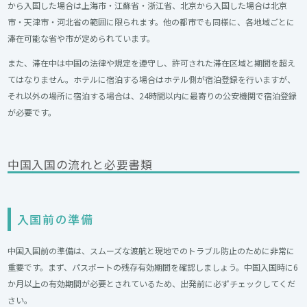
から入国した場合は上海市・江蘇省・浙江省、北京から入国した場合は北京
市・天津市・河北省の範囲に限られます。他の都市でも同様に、各地域ごとに
滞在可能な省や市が定められています。
また、滞在中は中国の法律や規定を遵守し、許可された滞在区域と期間を超え
てはなりません。ホテルに宿泊する場合はホテル側が宿泊登録を行いますが、
それ以外の場所に宿泊する場合は、24時間以内に最寄りの公安機関で宿泊登録
が必要です。
中国入国の流れと必要書類
入国前の準備
中国入国前の準備は、スムーズな渡航と現地でのトラブル防止のために非常に
重要です。まず、パスポートの残存有効期間を確認しましょう。中国入国時に6
か月以上の有効期間が必要とされているため、出発前に必ずチェックしてくだ
さい。