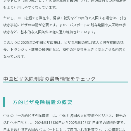
ジットビザ（乗り継ぎビザ）の免除政策も最適化され、通過目的での短期滞在
もより利用しやすくなっています。
ただし、30日を超える滞在や、留学・就労などの目的で入国する場合は、引き
続き事前にビザの申請が必要です。また、パスポートの残存期間や入国時の手
続きなど、基本的な入国条件は従来通り維持されています。
このように2025年の中国ビザ政策は、ビザ免除国の範囲拡大と滞在期間の延
長、トランジット政策の最適化など、訪中の利便性を大きく向上させる内容と
なっています。
中国ビザ免除制度の最新情報をチェック
一方的ビザ免除措置の概要
中国の「一方的ビザ免除措置」は、中国と各国の人的交流やビジネス、観光の
活性化を目的とし、2024年11月30日から2025年12月31日までの期間限定で、
日本を含む特定の国のパスポートに対して適用される政策です。この措置によ