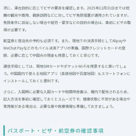
次に、滞在目的に応じてビザの要否を確認します。2025年12月31日までは短
期の観光や商用、親族訪問などに対してビザ免除措置が適用されていますが、
免除条件に該当しない場合や就労・留学などの目的の場合は、事前にビザの取
得が必要です。
航空券と宿泊先の予約も必須です。また、現地での決済手段としてAlipayや
WeChat Payなどのモバイル決済アプリの準備、国際クレジットカードの登
録、必要に応じて中国元の現金も用意しておくと安心です。
通信手段としては、現地SIMカードやポケットWi-Fiを用意すると良いでしょ
う。中国国内で使える地図アプリ（高徳地図や百度地図）もスマートフォンに
インストールしておくと便利です。
さらに、入国時に必要な入国カードや税関申告書は、機内で配布されるため、
記入方法を事前に確認しておくとスムーズです。健康状態に不安がある場合や
常用薬がある場合は、必要な薬や医療情報も準備しておきましょう。
パスポート・ビザ・航空券の確認事項