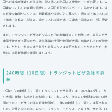
国への座席が確定した航空券、記入済みの外国人入出境カードが必要です。入
国審査でこれらの書類を提出し、入国許可証がパスポートに貼付されます。滞
在可能な期間やエリアは、到着都市や空港ごとに異なり、例えば上海であれば
上海市・江蘇省・浙江省、北京であれば北京市・天津市・河北省の一部に限定
されます。
また、トランジットビザはビジネス目的の短期滞在にも利用でき、事前のビザ
申請手続きが不要なため、渡航準備の手間や時間が大幅に短縮されるのが特徴
です。ただし、制度の適用条件や対象エリアは変更されることがあるため、利
用前には最新情報を確認しましょう。
240時間（10日間）トランジットビザ免除の詳
細
中国の「240時間（10日間）トランジットビザ免除」は、2024年12月17日か
ら大幅に緩和・拡充された制度です。これにより、従来の72時間または144時
間だったノービザでの滞在可能時間が、一律240時間（10日間）に延長されま
した。対象となるのは、ロシア、ブラジル、イギリス、アメリカ、カナダ、日