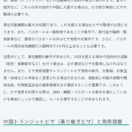
就労など、これら以外の目的で中国に入国する場合は、引き続き事前にビザの
取得が必要です。
滞在可能期間は最大30日間であり、これを超える場合もビザの取得が必須とな
ります。また、パスポートは一般旅券であることが条件で、旅行証や臨時・緊
急旅券など、通常のパスポート以外はビザ免除の対象外です。さらに、パスポ
ートの残存有効期間が入国時点で3カ月以上あることも必要です。
注意点として、滞在期間の厳守が求められ、30日を超える場合や目的外の活動
（就労・長期留学など）を行う場合は、必ず適切なビザを取得しなければなり
ません。また、ビザ免除措置やトランジットビザ免除の条件、対象国、対象空
港・地域などは予告なく変更される場合があるため、渡航前に中国大使館や関
係当局、利用航空会社の最新情報を必ず確認することが重要です。このよう
に、ビザ免除を利用する際は、目的・期間・パスポートの条件を満たしている
かを事前にしっかり確認し、ルールを遵守することが求められます。
中国トランジットビザ（乗り継ぎビザ）と免除措置