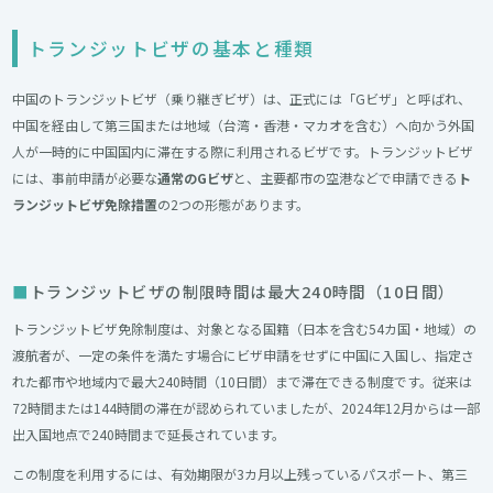
トランジットビザの基本と種類
中国のトランジットビザ（乗り継ぎビザ）は、正式には「Gビザ」と呼ばれ、
中国を経由して第三国または地域（台湾・香港・マカオを含む）へ向かう外国
人が一時的に中国国内に滞在する際に利用されるビザです。トランジットビザ
には、事前申請が必要な
通常のGビザ
と、主要都市の空港などで申請できる
ト
ランジットビザ免除措置
の2つの形態があります。
トランジットビザの制限時間は最大240時間（10日間）
トランジットビザ免除制度は、対象となる国籍（日本を含む54カ国・地域）の
渡航者が、一定の条件を満たす場合にビザ申請をせずに中国に入国し、指定さ
れた都市や地域内で最大240時間（10日間）まで滞在できる制度です。従来は
72時間または144時間の滞在が認められていましたが、2024年12月からは一部
出入国地点で240時間まで延長されています。
この制度を利用するには、有効期限が3カ月以上残っているパスポート、第三