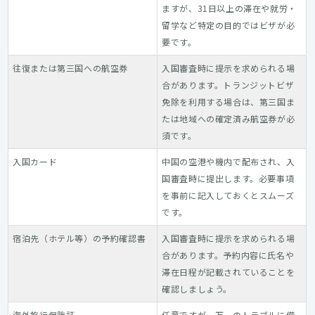
ますが、31日以上の滞在や就労・
留学など特定の目的ではビザが必
要です。
往復または第三国への航空券
入国審査時に提示を求められる場
合があります。トランジットビザ
免除を利用する場合は、第三国ま
たは地域への確定済み航空券が必
須です。
入国カード
中国の空港や機内で配布され、入
国審査時に提出します。必要事項
を事前に記入しておくとスムーズ
です。
宿泊先（ホテル等）の予約確認書
入国審査時に提示を求められる場
合があります。予約内容に氏名や
滞在日程が記載されていることを
確認しましょう。
海外旅行保険証
任意ですが、万一のトラブルに備