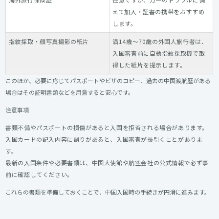
えて加入・証書の携帯をおすすめ
します。
指紋採取・顔写真撮影の紙片
満14歳～70歳の外国人旅行者は、
入国審査前に自動指紋採取機で取
得した紙片を提示します。
このほか、必要に応じてパスポートやビザのコピー、過去の中国渡航歴がある
場合はその証明書類などを用意すると安心です。
注意事項
書類不備やパスポートの損傷があると入国を拒否される場合があります。
入国カードの記入内容に誤りがあると、入国審査が長引くことがありま
す。
最新の入国条件や必要書類は、中国大使館や航空会社の公式情報で必ず事
前に確認してください。
これらの書類を準備しておくことで、中国入国時の手続きが円滑に進みます。