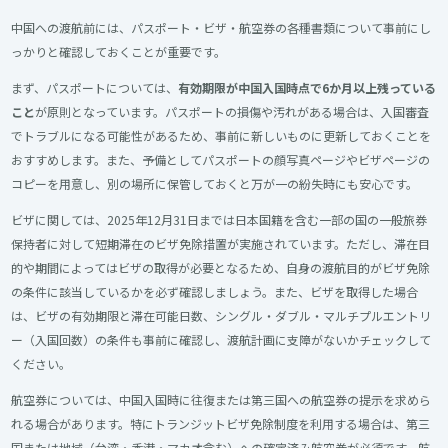
中国への渡航前には、パスポート・ビザ・航空券の各種書類について事前にし
っかりと確認しておくことが重要です。
まず、パスポートについては、
有効期限が中国入国時点で6か月以上残っている
こと
が原則となっています。パスポートの損傷や汚れがある場合は、入国審査
でトラブルになる可能性があるため、事前に新しいものに更新しておくことを
おすすめします。また、予備としてパスポートの顔写真ページやビザページの
コピーを用意し、別の場所に保管しておくと万が一の紛失時にも安心です。
ビザに関しては、2025年12月31日までは日本国籍を含む一部の国の一般旅券
保持者に対して短期滞在のビザ免除措置が実施されています。ただし、滞在目
的や期間によってはビザの取得が必要となるため、自身の渡航目的がビザ免除
の条件に該当しているかを必ず確認しましょう。また、ビザを取得した場合
は、ビザの有効期限と滞在可能日数、シングル・ダブル・マルチプルエントリ
ー（入国回数）の条件も事前に確認し、渡航計画に支障がないかチェックして
ください。
航空券については、中国入国時に往復または第三国への航空券の提示を求めら
れる場合があります。特にトランジットビザ免除制度を利用する場合は、第三
国または地域（台湾・香港・マカオ含む）への確定済み航空券が必須です。航