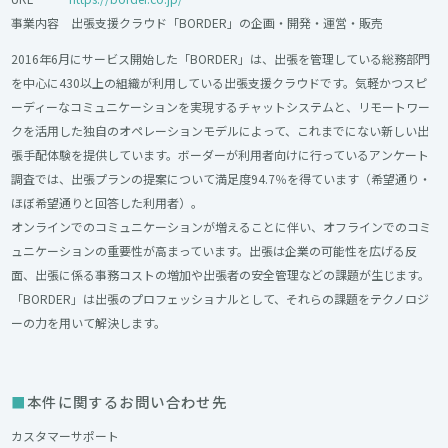
事業内容 出張支援クラウド「BORDER」の企画・開発・運営・販売
2016年6月にサービス開始した「BORDER」は、出張を管理している総務部門
を中心に430以上の組織が利用している出張支援クラウドです。気軽かつスピ
ーディーなコミュニケーションを実現するチャットシステムと、リモートワー
クを活用した独自のオペレーションモデルによって、これまでにない新しい出
張手配体験を提供しています。ボーダーが利用者向けに行っているアンケート
調査では、出張プランの提案について満足度94.7％を得ています（希望通り・
ほぼ希望通りと回答した利用者）。
オンラインでのコミュニケーションが増えることに伴い、オフラインでのコミ
ュニケーションの重要性が高まっています。出張は企業の可能性を広げる反
面、出張に係る事務コストの増加や出張者の安全管理などの課題が生じます。
「BORDER」は出張のプロフェッショナルとして、それらの課題をテクノロジ
ーの力を用いて解決します。
本件に関するお問い合わせ先
カスタマーサポート