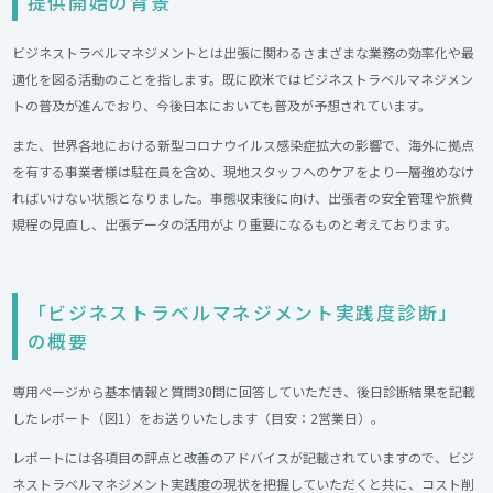
提供開始の背景
ビジネストラベルマネジメントとは出張に関わるさまざまな業務の効率化や最
適化を図る活動のことを指します。既に欧米ではビジネストラベルマネジメン
トの普及が進んでおり、今後日本においても普及が予想されています。
また、世界各地における新型コロナウイルス感染症拡大の影響で、海外に拠点
を有する事業者様は駐在員を含め、現地スタッフへのケアをより一層強めなけ
ればいけない状態となりました。事態収束後に向け、出張者の安全管理や旅費
規程の見直し、出張データの活用がより重要になるものと考えております。
「ビジネストラベルマネジメント実践度診断」
の概要
専用ページから基本情報と質問30問に回答していただき、後日診断結果を記載
したレポート（図1）をお送りいたします（目安：2営業日）。
レポートには各項目の評点と改善のアドバイスが記載されていますので、ビジ
ネストラベルマネジメント実践度の現状を把握していただくと共に、コスト削